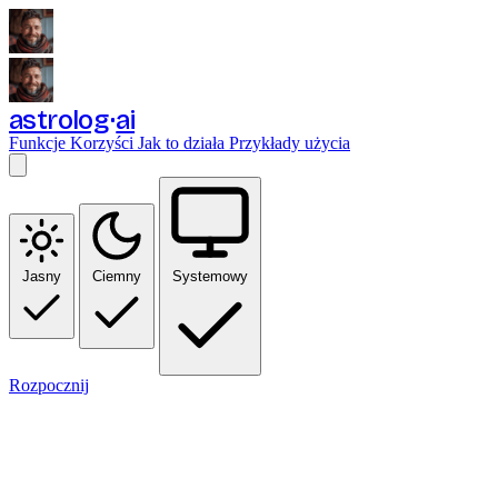
astrolog
ai
Funkcje
Korzyści
Jak to działa
Przykłady użycia
Jasny
Ciemny
Systemowy
Rozpocznij