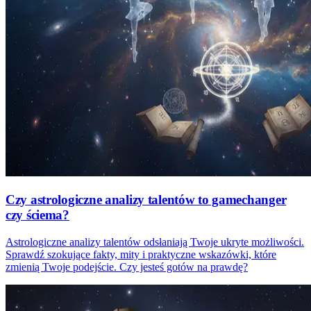
Czy astrologiczne analizy talentów to gamechanger
czy ściema?
Astrologiczne analizy talentów odsłaniają Twoje ukryte możliwości.
Sprawdź szokujące fakty, mity i praktyczne wskazówki, które
zmienią Twoje podejście. Czy jesteś gotów na prawdę?