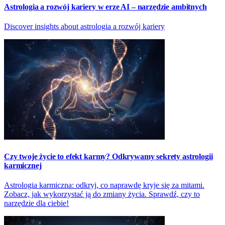
Astrologia a rozwój kariery w erze AI – narzędzie ambitnych
Discover insights about astrologia a rozwój kariery
Czy twoje życie to efekt karmy? Odkrywamy sekrety astrologii
karmicznej
Astrologia karmiczna: odkryj, co naprawdę kryje się za mitami.
Zobacz, jak wykorzystać ją do zmiany życia. Sprawdź, czy to
narzędzie dla ciebie!