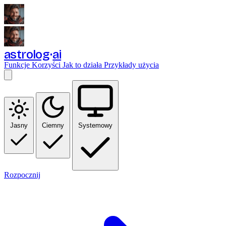
astrolog
ai
Funkcje
Korzyści
Jak to działa
Przykłady użycia
Jasny
Ciemny
Systemowy
Rozpocznij