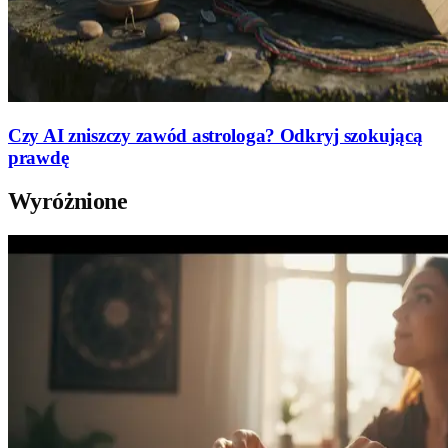
Czy AI zniszczy zawód astrologa? Odkryj szokującą
prawdę
Wyróżnione