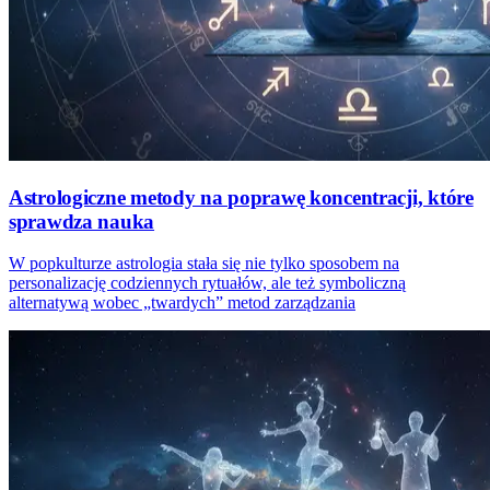
Astrologiczne metody na poprawę koncentracji, które
sprawdza nauka
W popkulturze astrologia stała się nie tylko sposobem na
personalizację codziennych rytuałów, ale też symboliczną
alternatywą wobec „twardych” metod zarządzania