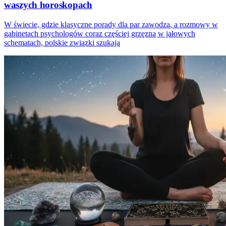
waszych horoskopach
W świecie, gdzie klasyczne porady dla par zawodzą, a rozmowy w
gabinetach psychologów coraz częściej grzęzną w jałowych
schematach, polskie związki szukają