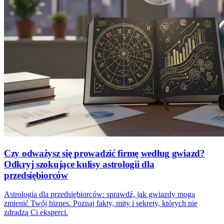
Czy odważysz się prowadzić firmę według gwiazd?
Odkryj szokujące kulisy astrologii dla
przedsiębiorców
Astrologia dla przedsiębiorców: sprawdź, jak gwiazdy mogą
zmienić Twój biznes. Poznaj fakty, mity i sekrety, których nie
zdradzą Ci eksperci.