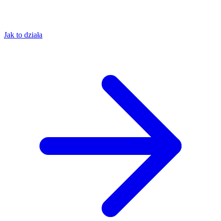
Jak to działa