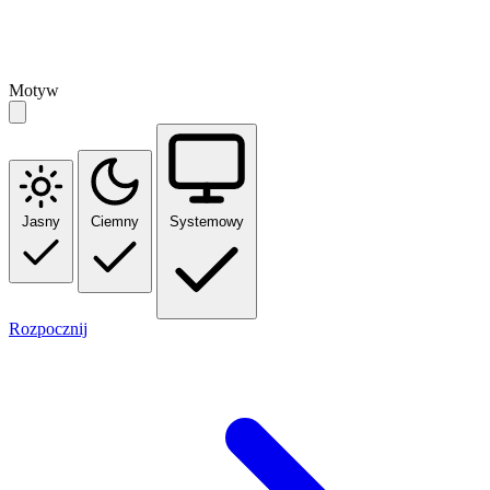
Motyw
Jasny
Ciemny
Systemowy
Rozpocznij