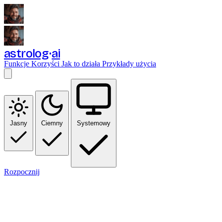
astrolog
ai
Funkcje
Korzyści
Jak to działa
Przykłady użycia
Jasny
Ciemny
Systemowy
Rozpocznij