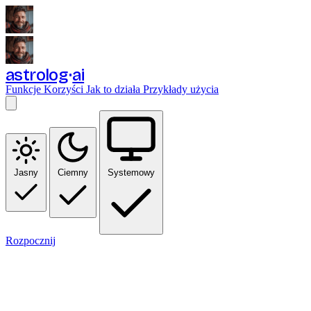
astrolog
ai
Funkcje
Korzyści
Jak to działa
Przykłady użycia
Jasny
Ciemny
Systemowy
Rozpocznij