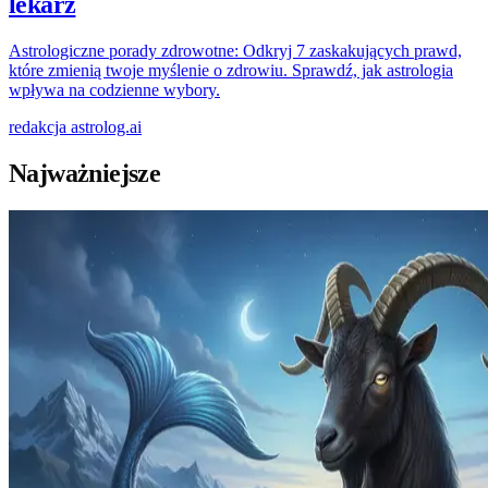
lekarz
Astrologiczne porady zdrowotne: Odkryj 7 zaskakujących prawd,
które zmienią twoje myślenie o zdrowiu. Sprawdź, jak astrologia
wpływa na codzienne wybory.
redakcja
astrolog.ai
Najważniejsze