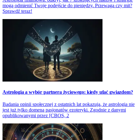
mogą odmienić Twoje podejście do pieniędzy. Przewaga czy mit?
Sprawdź teraz!
Astrologia a wybór partnera życiowego: kiedy ufać gwiazdom?
Badania opinii społecznej z ostatnich lat pokazują, że astrologia nie
jest już tylko domeną pasjonatów ezoteryki. Zgodnie z danymi
opublikowanymi przez [CBOS, 2