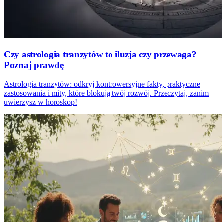
Czy astrologia tranzytów to iluzja czy przewaga?
Poznaj prawdę
Astrologia tranzytów: odkryj kontrowersyjne fakty, praktyczne
zastosowania i mity, które blokują twój rozwój. Przeczytaj, zanim
uwierzysz w horoskop!