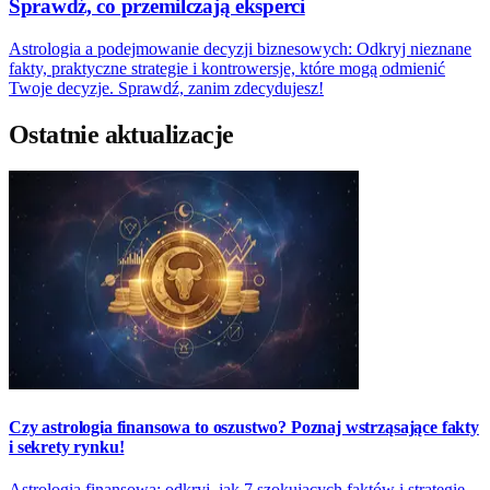
Sprawdź, co przemilczają eksperci
Astrologia a podejmowanie decyzji biznesowych: Odkryj nieznane
fakty, praktyczne strategie i kontrowersje, które mogą odmienić
Twoje decyzje. Sprawdź, zanim zdecydujesz!
Ostatnie aktualizacje
Czy astrologia finansowa to oszustwo? Poznaj wstrząsające fakty
i sekrety rynku!
Astrologia finansowa: odkryj, jak 7 szokujących faktów i strategie