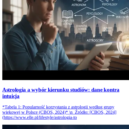
Astrologia a wybór kierunku studiów: dane kontra
intuicja
*Tabela 1: Popularność korzystania z astrologii według grupy
wiekowej w Polsce (CBOS, 2024)* \n_Źródło: [CBOS, 2024]
(https://www.elle.pl/lifestyle/astrologia-to