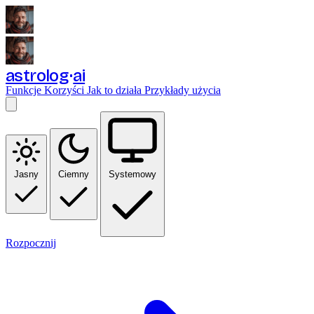
astrolog
ai
Funkcje
Korzyści
Jak to działa
Przykłady użycia
Jasny
Ciemny
Systemowy
Rozpocznij