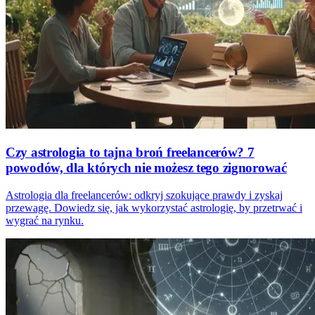
Czy astrologia to tajna broń freelancerów? 7
powodów, dla których nie możesz tego zignorować
Astrologia dla freelancerów: odkryj szokujące prawdy i zyskaj
przewagę. Dowiedz się, jak wykorzystać astrologię, by przetrwać i
wygrać na rynku.