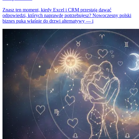
Znasz ten moment, kiedy Excel i CRM przestają dawać
odpowiedzi, których naprawdę potrzebujesz? Nowoczesny polski
biznes puka właśnie do drzwi alternatywy — i