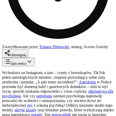
Zweryfikowane przez
Tomasz Piętowski
,
strateg, Across Gravity
Udostępnij
Spis treści
Wchodzisz na Instagram, a tam – cytaty z horoskopów, TikTok
pełen astrologicznych memów, znajomi przesyłający sobie daty
urodzenia i pytania: „A jaki masz ascendent?”.
Astrologia
w Polsce
przestała być domeną babć i gazetowych dodatków – dziś to styl
życia, sposób szukania odpowiedzi i, coraz częściej,
alternatywa dla
psychologa
. Ale czy
astrologia
zamiast psychologa naprawdę
prowadzi do wolności i samopoznania, czy otwiera drzwi do
niebezpiecznej
gry
z własną psychiką? Odkryj nieznane skutki tego
trendu,
ukryte koszty
oraz brutalne prawdy, które wykraczają daleko
poza internetowe
porady
. Ten
przewodnik
nie owija w bawełnę: