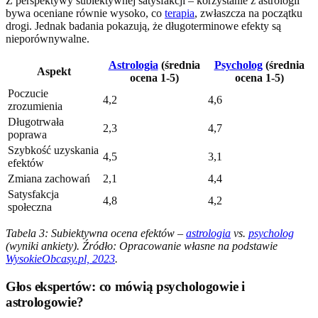
Z perspektywy subiektywnej satysfakcji – korzystanie z astrologii
bywa oceniane równie wysoko, co
terapia
, zwłaszcza na początku
drogi. Jednak badania pokazują, że długoterminowe efekty są
nieporównywalne.
Astrologia
(średnia
Psycholog
(średnia
Aspekt
ocena 1-5)
ocena 1-5)
Poczucie
4,2
4,6
zrozumienia
Długotrwała
2,3
4,7
poprawa
Szybkość uzyskania
4,5
3,1
efektów
Zmiana zachowań
2,1
4,4
Satysfakcja
4,8
4,2
społeczna
Tabela 3: Subiektywna ocena efektów –
astrologia
vs.
psycholog
(wyniki ankiety). Źródło: Opracowanie własne na podstawie
WysokieObcasy.pl, 2023
.
Głos ekspertów: co mówią psychologowie i
astrologowie?