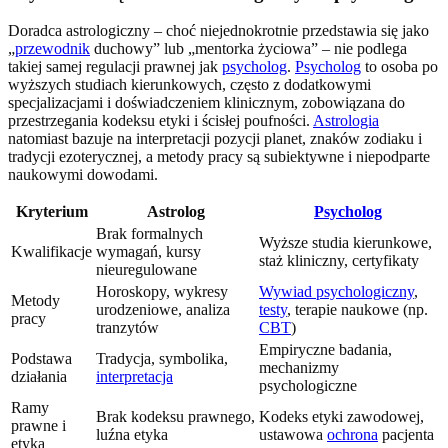
Doradca astrologiczny – choć niejednokrotnie przedstawia się jako
„
przewodnik
duchowy” lub „mentorka życiowa” – nie podlega
takiej samej regulacji prawnej jak
psycholog
.
Psycholog
to osoba po
wyższych studiach kierunkowych, często z dodatkowymi
specjalizacjami i doświadczeniem klinicznym, zobowiązana do
przestrzegania kodeksu etyki i ścisłej poufności.
Astrologia
natomiast bazuje na interpretacji pozycji planet, znaków zodiaku i
tradycji ezoterycznej, a metody pracy są subiektywne i niepodparte
naukowymi dowodami.
Kryterium
Astrolog
Psycholog
Brak formalnych
Wyższe studia kierunkowe,
Kwalifikacje
wymagań, kursy
staż kliniczny, certyfikaty
nieuregulowane
Horoskopy, wykresy
Wywiad psychologiczny
,
Metody
urodzeniowe, analiza
testy
, terapie naukowe (np.
pracy
tranzytów
CBT
)
Empiryczne badania,
Podstawa
Tradycja, symbolika,
mechanizmy
działania
interpretacja
psychologiczne
Ramy
Brak kodeksu prawnego,
Kodeks etyki zawodowej,
prawne i
luźna etyka
ustawowa
ochrona
pacjenta
etyka