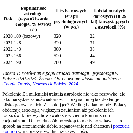
Popularność
Liczba nowych
Udział młodych
astrologii
terapii
dorosłych (18-29
Rok
(wyszukiwania
psychologicznych
lat) korzystających
Google, % wzrost
(w tys.)
z astrologii (%)
r/r)
2020
100 (bazowy)
320
22
2021
128
350
31
2022
143
380
38
2023
166
520
44
2024
190
780
49
Tabela 1: Porównanie popularności astrologii i psychologii w
Polsce 2020-2024. Źródło: Opracowanie własne na podstawie
Google Trends
,
Newsweek Polska, 2024
.
Pokolenie Z i millenialsi traktują astrologię nie jako rozrywkę, ale
jako narzędzie samoświadomości – przynajmniej tak deklaruje
blisko połowa z nich. Zaskakujące? Według badań, młodzi Polacy
obdarzają astrologię większym zaufaniem niż pokolenie ich
rodziców, które wychowywało się w cieniu komunizmu i
racjonalizmu. Dla wielu osób horoskop to nie tylko zabawa – to
sposób na zrozumienie siebie, zapanowanie nad chaosem i
poczucie
kontroli
w nieprzewidywalnej rzeczywistości.