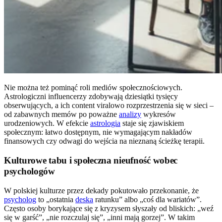
Nie można też pominąć roli mediów społecznościowych.
Astrologiczni influencerzy zdobywają dziesiątki tysięcy
obserwujących, a ich content viralowo rozprzestrzenia się w sieci –
od zabawnych memów po poważne
analizy
wykresów
urodzeniowych. W efekcie
astrologia
staje się zjawiskiem
społecznym: łatwo dostępnym, nie wymagającym nakładów
finansowych czy odwagi do wejścia na nieznaną ścieżkę terapii.
Kulturowe tabu i społeczna nieufność wobec
psychologów
W polskiej kulturze przez dekady pokutowało przekonanie, że
psycholog
to „ostatnia
deska
ratunku” albo „coś dla wariatów”.
Często osoby borykające się z kryzysem słyszały od bliskich: „weź
się w garść”, „nie rozczulaj się”, „inni mają gorzej”. W takim