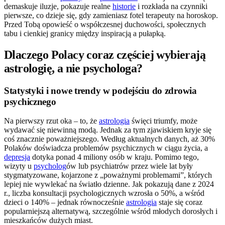
demaskuje iluzje, pokazuje realne
historie
i rozkłada na czynniki
pierwsze, co dzieje się, gdy zamieniasz fotel terapeuty na horoskop.
Przed Tobą opowieść o współczesnej duchowości, społecznych
tabu i cienkiej granicy między inspiracją a pułapką.
Dlaczego Polacy coraz częściej wybierają
astrologię, a nie psychologa?
Statystyki i nowe trendy w podejściu do zdrowia
psychicznego
Na pierwszy rzut oka – to, że
astrologia
święci triumfy, może
wydawać się niewinną modą. Jednak za tym zjawiskiem kryje się
coś znacznie poważniejszego. Według aktualnych danych, aż 30%
Polaków doświadcza problemów psychicznych w ciągu życia, a
depresja
dotyka ponad 4 miliony osób w kraju. Pomimo tego,
wizyty u
psycholog
ów lub psychiatrów przez wiele lat były
stygmatyzowane, kojarzone z „poważnymi problemami”, których
lepiej nie wywlekać na światło dzienne. Jak pokazują dane z 2024
r., liczba konsultacji psychologicznych wzrosła o 50%, a wśród
dzieci o 140% – jednak równocześnie
astrologia
staje się coraz
popularniejszą alternatywą, szczególnie wśród młodych dorosłych i
mieszkańców dużych miast.