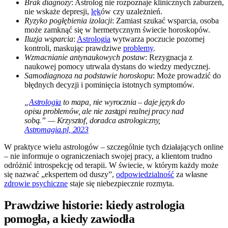
Brak diagnozy
: Astrolog nie rozpoznaje klinicznych zaburzeń,
nie wskaże depresji,
lęk
ów czy uzależnień.
Ryzyko pogłębienia izolacji
: Zamiast szukać wsparcia, osoba
może zamknąć się w hermetycznym świecie horoskopów.
Iluzja wsparcia
:
Astrologia
wytwarza poczucie pozornej
kontroli, maskując prawdziwe
problemy
.
Wzmacnianie antynaukowych postaw
: Rezygnacja z
naukowej pomocy utrwala dystans do wiedzy medycznej.
Samodiagnoza na podstawie horoskopu
: Może prowadzić do
błędnych decyzji i pominięcia istotnych symptomów.
„
Astrologia
to mapa, nie wyrocznia – daje język do
opisu problemów, ale nie zastąpi realnej pracy nad
sobą.” — Krzysztof, doradca astrologiczny,
Astromagia.pl, 2023
W praktyce wielu astrologów – szczególnie tych działających online
– nie informuje o ograniczeniach swojej pracy, a klientom trudno
odróżnić introspekcję od terapii. W świecie, w którym każdy może
się nazwać „ekspertem od duszy”,
odpowiedzialność
za własne
zdrowie psychiczne
staje się niebezpiecznie rozmyta.
Prawdziwe historie: kiedy astrologia
pomogła, a kiedy zawiodła