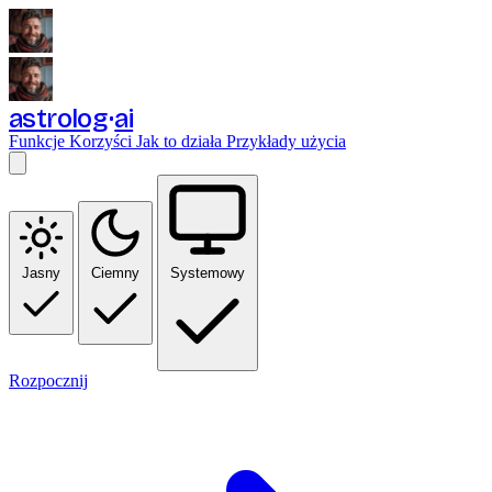
astrolog
ai
Funkcje
Korzyści
Jak to działa
Przykłady użycia
Jasny
Ciemny
Systemowy
Rozpocznij