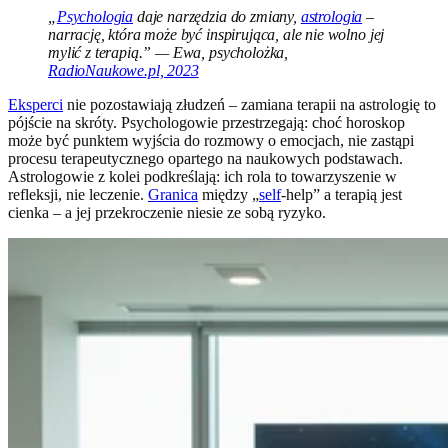
„
Psychologia
daje narzędzia do zmiany,
astrologia
–
narrację, która może być inspirująca, ale nie wolno jej
mylić z terapią.” — Ewa, psycholożka,
RadioNaukowe.pl, 2023
Eksperci
nie pozostawiają złudzeń – zamiana terapii na astrologię to
pójście na skróty. Psychologowie przestrzegają: choć horoskop
może być punktem wyjścia do rozmowy o emocjach, nie zastąpi
procesu terapeutycznego opartego na naukowych podstawach.
Astrologowie z kolei podkreślają: ich rola to towarzyszenie w
refleksji, nie leczenie.
Granica
między „
self
-help” a terapią jest
cienka – a jej przekroczenie niesie ze sobą ryzyko.