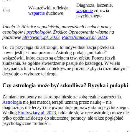
Diagnoza, leczenie,
Wskazówki, refleksja,
Cel
wsparcie
zdrowia
wsparcie
duchowe
psychicznego
Tabela 2: Różnice w podejściu, narzędziach i celach pracy
astrologów i
psycholog
ów. Źródło: Opracowanie własne na
podstawie
Strefywiary.pl, 2023
,
RadioNaukowe.pl, 2023
.
To, co przyciąga do astrologii, to indywidualizacja przekazu –
nawet jeśli jest ona pozorna. Astrolog podaje „unikalne”
wskazówki, które często są efektem tzw. efektu Forera (czyli
złudzenia, że ogólne stwierdzenie pasuje do każdego). W wielu
przypadkach to właśnie subiektywne poczucie „bycia rozumianym”
decyduje o wyborze tej drogi.
Czy astrologia może być szkodliwa? Ryzyka i pułapki
Zamiana terapeuty na astrologa niesie ze sobą realne zagrożenia.
Astrologia
nie jest metodą terapii uznaną przez naukę – nie
diagnozuje, nie leczy i nie gwarantuje poprawy stanu psychicznego.
Według
Strefywiary.pl, 2023
, oddanie się w ręce astrologa może nie
tylko opóźniać dostęp do skutecznej pomocy, ale także pogłębiać
psychologiczne trudności.