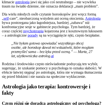
klimacie
astrologia
jawi się jako coś neutralnego – nie wywleka
traum na światło dzienne, nie oznacza deklaracji „mam problem”.
Dla wielu młodych osób czytanie horoskopów jest wręcz formą
„
self
-care”, nieobarczoną wstydem ani oceną otoczenia.
Astrologia
bywa postrzegana jako łagodniejsza, bardziej „zabawa” niż
konfrontacyjne sesje w gabinecie psychologa. Tym bardziej, że
coraz częściej
psychoterapia
kojarzona jest z kosztownym luksusem
– a astrologiczne
porady
są na wyciągnięcie ręki, często bezpłatne.
„Nie byłam gotowa opowiadać wszystkiego obcej
osobie, ale horoskop dawał mi wskazówki, które mogłam
przemyśleć sama – bez lęku przed oceną.” — Marta, 27
lat, użytkowniczka astrolog.
ai
Rodzina i środowisko często nieświadomie podsycają ten wybór,
sugerując, że szukanie pomocy u psychologa to oznaka słabości. W
efekcie łatwiej sięgnąć po astrologię, która nie wymaga tłumaczenia
się przed bliskimi i nie naraża na społeczne wykluczenie.
Astrologia jako terapia: kontrowersje i
fakty
Czym różni się doradca astrologiczny od psychologa?