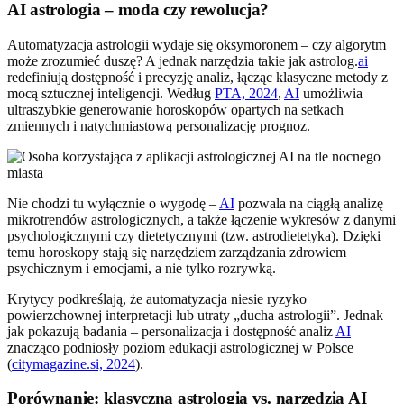
AI astrologia – moda czy rewolucja?
Automatyzacja astrologii wydaje się oksymoronem – czy algorytm
może zrozumieć duszę? A jednak narzędzia takie jak astrolog.
ai
redefiniują dostępność i precyzję analiz, łącząc klasyczne metody z
mocą sztucznej inteligencji. Według
PTA, 2024
,
AI
umożliwia
ultraszybkie generowanie horoskopów opartych na setkach
zmiennych i natychmiastową personalizację prognoz.
Nie chodzi tu wyłącznie o wygodę –
AI
pozwala na ciągłą analizę
mikrotrendów astrologicznych, a także łączenie wykresów z danymi
psychologicznymi czy dietetycznymi (tzw. astrodietetyka). Dzięki
temu horoskopy stają się narzędziem zarządzania zdrowiem
psychicznym i emocjami, a nie tylko rozrywką.
Krytycy podkreślają, że automatyzacja niesie ryzyko
powierzchownej interpretacji lub utraty „ducha astrologii”. Jednak –
jak pokazują badania – personalizacja i dostępność analiz
AI
znacząco podniosły poziom edukacji astrologicznej w Polsce
(
citymagazine.si, 2024
).
Porównanie: klasyczna astrologia vs. narzędzia AI