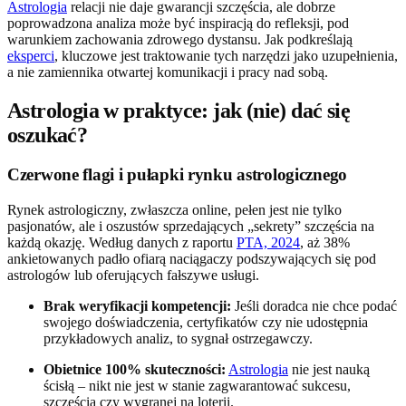
Astrologia
relacji nie daje gwarancji szczęścia, ale dobrze
poprowadzona analiza może być inspiracją do refleksji, pod
warunkiem zachowania zdrowego dystansu. Jak podkreślają
eksperci
, kluczowe jest traktowanie tych narzędzi jako uzupełnienia,
a nie zamiennika otwartej komunikacji i pracy nad sobą.
Astrologia w praktyce: jak (nie) dać się
oszukać?
Czerwone flagi i pułapki rynku astrologicznego
Rynek astrologiczny, zwłaszcza online, pełen jest nie tylko
pasjonatów, ale i oszustów sprzedających „sekrety” szczęścia na
każdą okazję. Według danych z raportu
PTA, 2024
, aż 38%
ankietowanych padło ofiarą naciągaczy podszywających się pod
astrologów lub oferujących fałszywe usługi.
Brak weryfikacji kompetencji:
Jeśli doradca nie chce podać
swojego doświadczenia, certyfikatów czy nie udostępnia
przykładowych analiz, to sygnał ostrzegawczy.
Obietnice 100% skuteczności:
Astrologia
nie jest nauką
ścisłą – nikt nie jest w stanie zagwarantować sukcesu,
szczęścia czy wygranej na loterii.