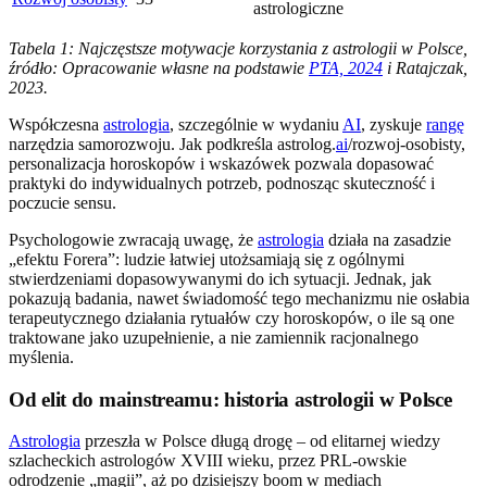
astrologiczne
Tabela 1: Najczęstsze motywacje korzystania z astrologii w Polsce,
źródło: Opracowanie własne na podstawie
PTA, 2024
i Ratajczak,
2023.
Współczesna
astrologia
, szczególnie w wydaniu
AI
, zyskuje
rangę
narzędzia samorozwoju. Jak podkreśla astrolog.
ai
/rozwoj-osobisty,
personalizacja horoskopów i wskazówek pozwala dopasować
praktyki do indywidualnych potrzeb, podnosząc skuteczność i
poczucie sensu.
Psychologowie zwracają uwagę, że
astrologia
działa na zasadzie
„efektu Forera”: ludzie łatwiej utożsamiają się z ogólnymi
stwierdzeniami dopasowywanymi do ich sytuacji. Jednak, jak
pokazują badania, nawet świadomość tego mechanizmu nie osłabia
terapeutycznego działania rytuałów czy horoskopów, o ile są one
traktowane jako uzupełnienie, a nie zamiennik racjonalnego
myślenia.
Od elit do mainstreamu: historia astrologii w Polsce
Astrologia
przeszła w Polsce długą drogę – od elitarnej wiedzy
szlacheckich astrologów XVIII wieku, przez PRL-owskie
odrodzenie „magii”, aż po dzisiejszy boom w mediach