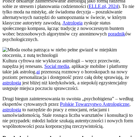
Polsce deklaruje zainteresowanie astrologią jako formą radzenia
sobie ze stresem i planowania codzienności (
ELLE.pl, 2024
). To nie
tylko moda na mistykę, ale świadoma decyzja – poszukiwanie
alternatywnych narzędzi do samopoznania w świecie, w którym
klasyczne autorytety zawodzą.
Astrologia
zyskuje status
społecznego kompasu, łącząc tradycję z nowoczesnym buntem
wobec bezosobowych algorytmów czy anonimowych
poradnik
ów
psychologicznych.
Kultura cyfrowa nie wyklucza astrologii – wręcz przeciwnie,
napędza jej renesans.
Social media
, aplikacje mobilne i platformy
takie jak astrolog.
ai
przenoszą rozmowy o horoskopach na nowy
poziom: personalizacja i dostępność przez całą dobę sprawiają, że
astrologia
jest bliżej niż kiedykolwiek, a niepokój egzystencjalny
ustępuje miejsca poczuciu sprawczości.
Drugi biegun zainteresowania to swoista „psychohigiena” – według
ekspertów cytowanych przez
Polskie Towarzystwo Astrologiczne
,
astrologia
to narzędzie do pracy z emocjami, relacjami i
samoświadomością. Stale rosnąca liczba warsztatów i konsultacji to
nie przypadek: młodzi ludzie szukają autentyczności i nowych form
wspólnotowości poza korporacyjną rzeczywistością.