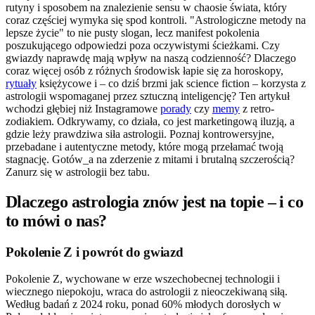
rutyny i sposobem na znalezienie sensu w chaosie świata, który
coraz częściej wymyka się spod kontroli. "Astrologiczne metody na
lepsze życie" to nie pusty slogan, lecz manifest pokolenia
poszukującego odpowiedzi poza oczywistymi ścieżkami. Czy
gwiazdy naprawdę mają wpływ na naszą codzienność? Dlaczego
coraz więcej osób z różnych środowisk łapie się za horoskopy,
rytuały
księżycowe i – co dziś brzmi jak science fiction – korzysta z
astrologii wspomaganej przez sztuczną inteligencję? Ten artykuł
wchodzi głębiej niż Instagramowe
porady
czy
memy
z retro-
zodiakiem. Odkrywamy, co działa, co jest marketingową iluzją, a
gdzie leży prawdziwa siła astrologii. Poznaj kontrowersyjne,
przebadane i autentyczne metody, które mogą przełamać twoją
stagnację. Gotów_a na zderzenie z mitami i brutalną szczerością?
Zanurz się w astrologii bez tabu.
Dlaczego astrologia znów jest na topie – i co
to mówi o nas?
Pokolenie Z i powrót do gwiazd
Pokolenie Z, wychowane w erze wszechobecnej technologii i
wiecznego niepokoju, wraca do astrologii z nieoczekiwaną siłą.
Według badań z 2024 roku, ponad 60% młodych dorosłych w