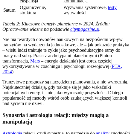
ekspansja
komunikacja
Ograniczenie,
Wyzwania systemowe,
testy
Saturn
struktura
wytrwałości
Tabela 2: Kluczowe tranzyty planetarne w 2024. Źródło:
Opracowanie własne na podstawie
citymagazine.si
.
Nie ma twardych dowodów naukowych na bezpośredni wpływ
tranzytów na wydarzenia jednostkowe, ale – jak pokazuje praktyka
– wielu ludzi traktuje te cykle jako psychoedukacyjne ramy do
pracy nad sobą. Praca z archetypami planetarnymi (Pluton –
transformacja,
Mars
– energia działania) jest coraz częściej
wykorzystywana w coachingu i psychologii rozwojowej (
PTA,
2024
).
Tranzytowe prognozy są narzędziem planowania, a nie wyrocznią.
Najskuteczniej działają, gdy traktuje się je jako wskaźniki
potencjalnych energii – nie jako wyrocznię przyszłości. Dlatego
popularność tej metody wśród osób szukających większej kontroli
nad życiem nie dziwi.
Synastria i astrologia relacji: między magią a
manipulacją
Astrologia
relacji, czyli synastria, to narzędzie do
analizy
zgodności