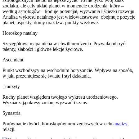
astrologicznych metod na lepsze życie. To nie tylko twój znak
zodiaku, ale cały układ planet w momencie urodzenia, który –
według astrologów – koduje potencjał, wyzwania i ścieżki rozwoju.
Analiza wykresu natalnego jest wielowarstwowa: obejmuje pozycje
planet, aspekty, domy oraz tzw. punkty węzłowe.
Horoskop natalny
Szczegółowa mapa nieba w chwili urodzenia. Pozwala odkryć
talenty, słabości i główne lekcje życiowe.
Ascendent
Punkt wschodzący na wschodnim horyzoncie. Wpływa na sposób,
w jaki prezentujesz się światu i styl działania.
Tranzyty
Ruchy planet względem twojego wykresu urodzeniowego.
Wyznaczają okresy zmian, wyzwań i szans.
Synastria
Porównanie dwóch horoskopów urodzeniowych w celu
analizy
relacji.