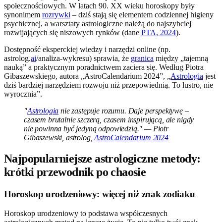
społecznościowych. W latach 90. XX wieku horoskopy były
synonimem
rozrywki
– dziś stają się elementem codziennej higieny
psychicznej, a warsztaty astrologiczne należą do najszybciej
rozwijających się niszowych rynków (dane
PTA, 2024
).
Dostępność eksperckiej wiedzy i narzędzi online (np.
astrolog.
ai
/analiza-wykresu) sprawia, że
granica
między „tajemną
nauką” a praktycznym poradnictwem zaciera się. Według Piotra
Gibaszewskiego, autora „AstroCalendarium 2024”, „
Astrologia
jest
dziś bardziej narzędziem rozwoju niż przepowiednią. To lustro, nie
wyrocznia”.
"
Astrologia
nie zastępuje rozumu. Daje perspektywę –
czasem brutalnie szczerą, czasem inspirującą, ale nigdy
nie powinna być jedyną odpowiedzią." — Piotr
Gibaszewski, astrolog,
AstroCalendarium 2024
Najpopularniejsze astrologiczne metody:
krótki przewodnik po chaosie
Horoskop urodzeniowy: więcej niż znak zodiaku
Horoskop urodzeniowy to podstawa współczesnych