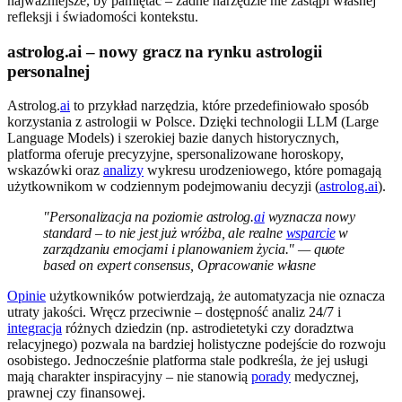
najważniejsze, by pamiętać – żadne narzędzie nie zastąpi własnej
refleksji i świadomości kontekstu.
astrolog.ai – nowy gracz na rynku astrologii
personalnej
Astrolog.
ai
to przykład narzędzia, które przedefiniowało sposób
korzystania z astrologii w Polsce. Dzięki technologii LLM (Large
Language Models) i szerokiej bazie danych historycznych,
platforma oferuje precyzyjne, spersonalizowane horoskopy,
wskazówki oraz
analizy
wykresu urodzeniowego, które pomagają
użytkownikom w codziennym podejmowaniu decyzji (
astrolog.ai
).
"Personalizacja na poziomie astrolog.
ai
wyznacza nowy
standard – to nie jest już wróżba, ale realne
wsparcie
w
zarządzaniu emocjami i planowaniem życia." — quote
based on expert consensus, Opracowanie własne
Opinie
użytkowników potwierdzają, że automatyzacja nie oznacza
utraty jakości. Wręcz przeciwnie – dostępność analiz 24/7 i
integracja
różnych dziedzin (np. astrodietetyki czy doradztwa
relacyjnego) pozwala na bardziej holistyczne podejście do rozwoju
osobistego. Jednocześnie platforma stale podkreśla, że jej usługi
mają charakter inspiracyjny – nie stanowią
porady
medycznej,
prawnej czy finansowej.