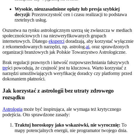
Wysokie, nieuzasadnione opłaty lub presja szybkiej
decyzji:
Przezroczystość cen i czasu realizacji to podstawa
rzetelnych usług.
Oszustwa na rynku astrologicznym szerzą się zwłaszcza w mediach
społecznościowych i na niezweryfikowanych grupach
internetowych. Dlatego
eksperci
doradzają, aby korzystać wyłącznie
z rekomendowanych narzędzi, np. astrolog.
ai
, oraz sprawdzonych
organizacji branżowych jak Polskie Towarzystwo Astrologiczne.
Brak regulacji prawnych i łatwość rozpowszechniania fałszywych
tre
ści powodują, że czujność jest tu kluczowa. Warto korzystać z
narzędzi umożliwiających weryfikację doradcy czy platformy przed
dokonaniem płatności.
Jak korzystać z astrologii bez utraty zdrowego
rozsądku
Astrologia
może być inspirująca, ale wymaga też krytycznego
podejścia. Oto sprawdzone zasady:
Traktuj horoskopy jako wskazówki, nie wyrocznię:
To
mapy potencjalnych energii, nie programator twojego dnia.