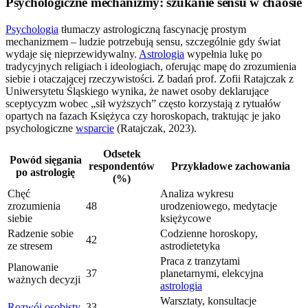
Psychologiczne mechanizmy: szukanie sensu w chaosie
Psychologia
tłumaczy astrologiczną fascynację prostym
mechanizmem – ludzie potrzebują sensu, szczególnie gdy świat
wydaje się nieprzewidywalny.
Astrologia
wypełnia lukę po
tradycyjnych religiach i ideologiach, oferując mapę do zrozumienia
siebie i otaczającej rzeczywistości. Z badań prof. Zofii Ratajczak z
Uniwersytetu Śląskiego wynika, że nawet osoby deklarujące
sceptycyzm wobec „sił wyższych” często korzystają z rytuałów
opartych na fazach Księżyca czy horoskopach, traktując je jako
psychologiczne
wsparcie
(Ratajczak, 2023).
Odsetek
Powód sięgania
respondentów
Przykładowe zachowania
po astrologię
(%)
Chęć
Analiza wykresu
zrozumienia
48
urodzeniowego, medytacje
siebie
księżycowe
Radzenie sobie
Codzienne horoskopy,
42
ze stresem
astrodietetyka
Praca z tranzytami
Planowanie
37
planetarnymi, elekcyjna
ważnych decyzji
astrologia
Warsztaty, konsultacje
Rozwój osobisty
33