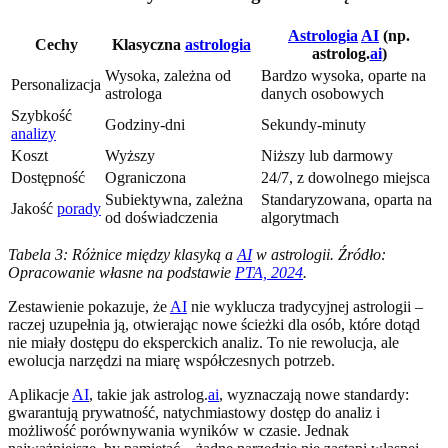
Astrologia
AI
(np.
Cechy
Klasyczna
astrologia
astrolog.
ai
)
Wysoka, zależna od
Bardzo wysoka, oparte na
Personalizacja
astrologa
danych osobowych
Szybkość
Godziny-dni
Sekundy-minuty
analizy
Koszt
Wyższy
Niższy lub darmowy
Dostępność
Ograniczona
24/7, z dowolnego miejsca
Subiektywna, zależna
Standaryzowana, oparta na
Jakość
porady
od doświadczenia
algorytmach
Tabela 3: Różnice między klasyką a
AI
w astrologii. Źródło:
Opracowanie własne na podstawie
PTA, 2024
.
Zestawienie pokazuje, że
AI
nie wyklucza tradycyjnej astrologii –
raczej uzupełnia ją, otwierając nowe ścieżki dla osób, które dotąd
nie miały dostępu do eksperckich analiz. To nie rewolucja, ale
ewolucja narzędzi na miarę współczesnych potrzeb.
Aplikacje
AI
, takie jak astrolog.
ai
, wyznaczają nowe standardy:
gwarantują prywatność, natychmiastowy dostęp do analiz i
możliwość porównywania wyników w czasie. Jednak