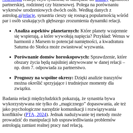
partnerskiej, rodzinnej czy biznesowej. Polega na porównaniu
wykresów urodzeniowych dwóch osób. Według danych z
astrolog.
ai
/
relacje
, synastria cieszy się rosnącą popularnością wśród
par i osób szukających głębszego zrozumienia dynamiki relacji.
Analiza aspektów planetarnych:
Które planety wzajemnie
się wspierają, a które wywołują napięcia? Przykład: Wenus w
harmonii z Marsem to potencjał namiętności, a kwadratura
Saturna do Słońca może zwiastować wyzwania.
Porównanie domów horoskopowych:
Sprawdzenie, które
obszary życia będą najsilniej aktywowane w danej relacji –
np. dom 7. odpowiada za partnerstwo.
Prognozy na wspólne okresy:
Dzięki analizie tranzytów
można określić sprzyjające i trudniejsze momenty dla
związku.
Badania relacji międzyludzkich pokazują, że synastria bywa
wykorzystywana nie tylko do „magicznego” dopasowania, ale też
jako psychologiczne narzędzie komunikacji i rozwiązywania
konfliktów (
PTA, 2024
). Jednak nadużywanie tej metody może
prowadzić do manipulacji lub usprawiedliwiania problemów
astrologią zamiast realnej pracy nad relacją.