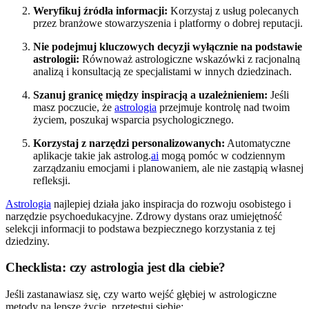
Weryfikuj źródła informacji:
Korzystaj z usług polecanych
przez branżowe stowarzyszenia i platformy o dobrej reputacji.
Nie podejmuj kluczowych decyzji wyłącznie na podstawie
astrologii:
Równoważ astrologiczne wskazówki z racjonalną
analizą i konsultacją ze specjalistami w innych dziedzinach.
Szanuj granicę między inspiracją a uzależnieniem:
Jeśli
masz poczucie, że
astrologia
przejmuje kontrolę nad twoim
życiem, poszukaj wsparcia psychologicznego.
Korzystaj z narzędzi personalizowanych:
Automatyczne
aplikacje takie jak astrolog.
ai
mogą pomóc w codziennym
zarządzaniu emocjami i planowaniem, ale nie zastąpią własnej
refleksji.
Astrologia
najlepiej działa jako inspiracja do rozwoju osobistego i
narzędzie psychoedukacyjne. Zdrowy dystans oraz umiejętność
selekcji informacji to podstawa bezpiecznego korzystania z tej
dziedziny.
Checklista: czy astrologia jest dla ciebie?
Jeśli zastanawiasz się, czy warto wejść głębiej w astrologiczne
metody na lepsze życie, przetestuj siebie: