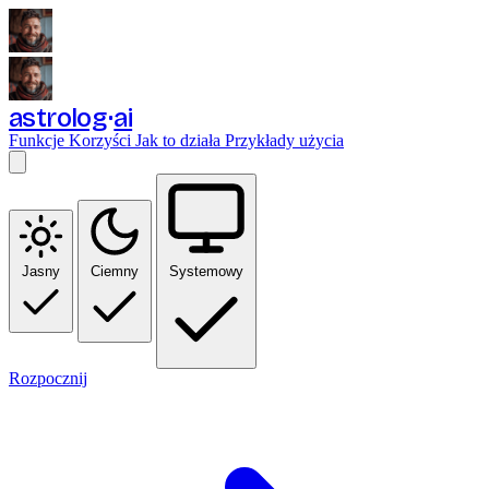
astrolog
ai
Funkcje
Korzyści
Jak to działa
Przykłady użycia
Jasny
Ciemny
Systemowy
Rozpocznij