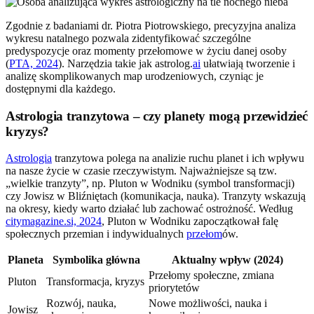
Zgodnie z badaniami dr. Piotra Piotrowskiego, precyzyjna analiza
wykresu natalnego pozwala zidentyfikować szczególne
predyspozycje oraz momenty przełomowe w życiu danej osoby
(
PTA, 2024
). Narzędzia takie jak astrolog.
ai
ułatwiają tworzenie i
analizę skomplikowanych map urodzeniowych, czyniąc je
dostępnymi dla każdego.
Astrologia tranzytowa – czy planety mogą przewidzieć
kryzys?
Astrologia
tranzytowa polega na analizie ruchu planet i ich wpływu
na nasze życie w czasie rzeczywistym. Najważniejsze są tzw.
„wielkie tranzyty”, np. Pluton w Wodniku (symbol transformacji)
czy Jowisz w Bliźniętach (komunikacja, nauka). Tranzyty wskazują
na okresy, kiedy warto działać lub zachować ostrożność. Według
citymagazine.si, 2024
, Pluton w Wodniku zapoczątkował falę
społecznych przemian i indywidualnych
przełom
ów.
Planeta
Symbolika główna
Aktualny wpływ (2024)
Przełomy społeczne, zmiana
Pluton
Transformacja, kryzys
priorytetów
Rozwój, nauka,
Nowe możliwości, nauka i
Jowisz