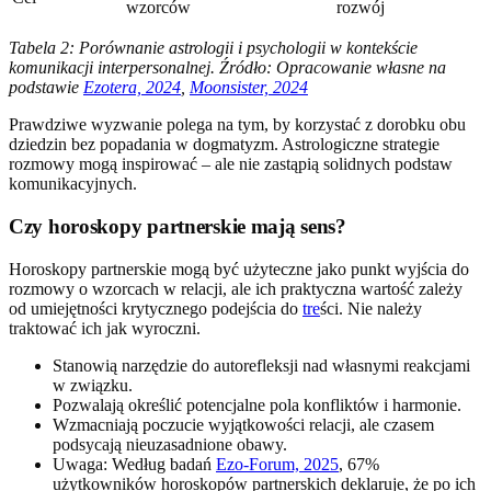
wzorców
rozwój
Tabela 2: Porównanie astrologii i psychologii w kontekście
komunikacji interpersonalnej. Źródło: Opracowanie własne na
podstawie
Ezotera, 2024
,
Moonsister, 2024
Prawdziwe wyzwanie polega na tym, by korzystać z dorobku obu
dziedzin bez popadania w dogmatyzm. Astrologiczne strategie
rozmowy mogą inspirować – ale nie zastąpią solidnych podstaw
komunikacyjnych.
Czy horoskopy partnerskie mają sens?
Horoskopy partnerskie mogą być użyteczne jako punkt wyjścia do
rozmowy o wzorcach w relacji, ale ich praktyczna wartość zależy
od umiejętności krytycznego podejścia do
tre
ści. Nie należy
traktować ich jak wyroczni.
Stanowią narzędzie do autorefleksji nad własnymi reakcjami
w związku.
Pozwalają określić potencjalne pola konfliktów i harmonie.
Wzmacniają poczucie wyjątkowości relacji, ale czasem
podsycają nieuzasadnione obawy.
Uwaga: Według badań
Ezo-Forum, 2025
, 67%
użytkowników horoskopów partnerskich deklaruje, że po ich