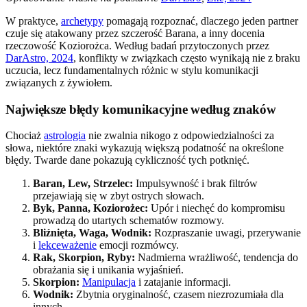
W praktyce,
archetypy
pomagają rozpoznać, dlaczego jeden partner
czuje się atakowany przez szczerość Barana, a inny docenia
rzeczowość Koziorożca. Według badań przytoczonych przez
DarAstro, 2024
, konflikty w związkach często wynikają nie z braku
uczucia, lecz fundamentalnych różnic w stylu komunikacji
związanych z żywiołem.
Największe błędy komunikacyjne według znaków
Chociaż
astrologia
nie zwalnia nikogo z odpowiedzialności za
słowa, niektóre znaki wykazują większą podatność na określone
błędy. Twarde dane pokazują cykliczność tych potknięć.
Baran, Lew, Strzelec:
Impulsywność i brak filtrów
przejawiają się w zbyt ostrych słowach.
Byk, Panna, Koziorożec:
Upór i niechęć do kompromisu
prowadzą do utartych schematów rozmowy.
Bliźnięta, Waga, Wodnik:
Rozpraszanie uwagi, przerywanie
i
lekceważenie
emocji rozmówcy.
Rak, Skorpion, Ryby:
Nadmierna wrażliwość, tendencja do
obrażania się i unikania wyjaśnień.
Skorpion:
Manipulacja
i zatajanie informacji.
Wodnik:
Zbytnia oryginalność, czasem niezrozumiała dla
innych.