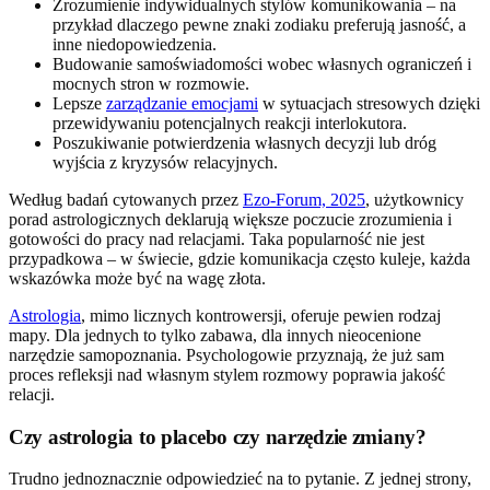
Zrozumienie indywidualnych stylów komunikowania – na
przykład dlaczego pewne znaki zodiaku preferują jasność, a
inne niedopowiedzenia.
Budowanie samoświadomości wobec własnych ograniczeń i
mocnych stron w rozmowie.
Lepsze
zarządzanie emocjami
w sytuacjach stresowych dzięki
przewidywaniu potencjalnych reakcji interlokutora.
Poszukiwanie potwierdzenia własnych decyzji lub dróg
wyjścia z kryzysów relacyjnych.
Według badań cytowanych przez
Ezo-Forum, 2025
, użytkownicy
porad astrologicznych deklarują większe poczucie zrozumienia i
gotowości do pracy nad relacjami. Taka popularność nie jest
przypadkowa – w świecie, gdzie komunikacja często kuleje, każda
wskazówka może być na wagę złota.
Astrologia
, mimo licznych kontrowersji, oferuje pewien rodzaj
mapy. Dla jednych to tylko zabawa, dla innych nieocenione
narzędzie samopoznania. Psychologowie przyznają, że już sam
proces refleksji nad własnym stylem rozmowy poprawia jakość
relacji.
Czy astrologia to placebo czy narzędzie zmiany?
Trudno jednoznacznie odpowiedzieć na to pytanie. Z jednej strony,