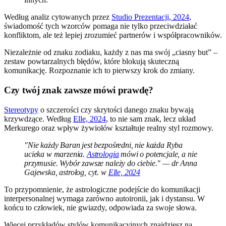
Według analiz cytowanych przez
Studio Prezentacji, 2024
,
świadomość tych wzorców pomaga nie tylko przeciwdziałać
konfliktom, ale też lepiej zrozumieć partnerów i współpracowników.
Niezależnie od znaku zodiaku, każdy z nas ma swój „ciasny but” –
zestaw powtarzalnych błędów, które blokują skuteczną
komunikację. Rozpoznanie ich to pierwszy krok do zmiany.
Czy twój znak zawsze mówi prawdę?
Stereotypy
o szczerości czy skrytości danego znaku bywają
krzywdzące. Według
Elle, 2024
, to nie sam znak, lecz układ
Merkurego oraz wpływ żywiołów kształtuje realny styl rozmowy.
"Nie każdy Baran jest bezpośredni, nie każda Ryba
ucieka w marzenia.
Astrologia
mówi o potencjale, a nie
przymusie. Wybór zawsze należy do ciebie." — dr Anna
Gajewska, astrolog, cyt. w
Elle, 2024
To przypomnienie, że astrologiczne podejście do komunikacji
interpersonalnej wymaga zarówno autoironii, jak i dystansu. W
końcu to człowiek, nie gwiazdy, odpowiada za swoje słowa.
Więcej przykładów stylów komunikacyjnych znajdziesz na