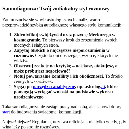
Samodiagnoza: Twój zodiakalny styl rozmowy
Zanim rzucisz się w wir astrologicznych analiz, warto
przeprowadzić szybką autodiagnozę własnego stylu komunikacji:
Zidentyfikuj swój żywioł oraz pozycję Merkurego w
kosmogramie.
To pierwszy krok do zrozumienia swoich
mocnych i słabych stron.
Zapytaj bliskich o najczęstsze nieporozumienia w
rozmowie.
Często to oni dostrzegają wzorce, których nie
widzisz.
Obserwuj reakcje na krytykę – uciekasz, atakujesz, a
może próbujesz negocjować?
Notuj powtarzalne konflikty i ich okoliczności.
To źródło
cennych wskazówek.
Sięgaj po
narzędzia analityczne
, np. astrolog.
ai
, które
pomagają wyciągać wnioski na podstawie wykresu
urodzeniowego.
Taka samodiagnoza nie zastąpi pracy nad sobą, ale stanowi dobry
start
do budowania świadomej komunikacji.
Najważniejsze? Regularna, uczciwa refleksja – nie tylko wtedy, gdy
wina leży po stronie rozmówcy.