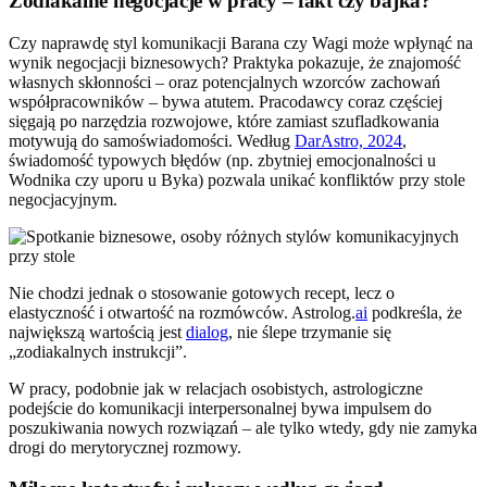
Zodiakalne negocjacje w pracy – fakt czy bajka?
Czy naprawdę styl komunikacji Barana czy Wagi może wpłynąć na
wynik negocjacji biznesowych? Praktyka pokazuje, że znajomość
własnych skłonności – oraz potencjalnych wzorców zachowań
współpracowników – bywa atutem. Pracodawcy coraz częściej
sięgają po narzędzia rozwojowe, które zamiast szufladkowania
motywują do samoświadomości. Według
DarAstro, 2024
,
świadomość typowych błędów (np. zbytniej emocjonalności u
Wodnika czy uporu u Byka) pozwala unikać konfliktów przy stole
negocjacyjnym.
Nie chodzi jednak o stosowanie gotowych recept, lecz o
elastyczność i otwartość na rozmówców. Astrolog.
ai
podkreśla, że
największą wartością jest
dialog
, nie ślepe trzymanie się
„zodiakalnych instrukcji”.
W pracy, podobnie jak w relacjach osobistych, astrologiczne
podejście do komunikacji interpersonalnej bywa impulsem do
poszukiwania nowych rozwiązań – ale tylko wtedy, gdy nie zamyka
drogi do merytorycznej rozmowy.