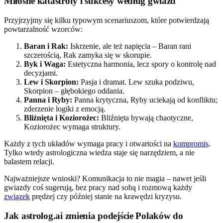
Miłosne katastrofy i sukcesy według gwiazd
Przyjrzyjmy się kilku typowym scenariuszom, które potwierdzają
powtarzalność wzorców:
Baran i Rak:
Iskrzenie, ale też napięcia – Baran rani
szczerością, Rak zamyka się w skorupie.
Byk i Waga:
Estetyczna harmonia, lecz spory o kontrolę nad
decyzjami.
Lew i Skorpion:
Pasja i dramat. Lew szuka podziwu,
Skorpion – głębokiego oddania.
Panna i Ryby:
Panna krytyczna, Ryby uciekają od konfliktu;
zderzenie logiki z emocją.
Bliźnięta i Koziorożec:
Bliźnięta bywają chaotyczne,
Koziorożec wymaga struktury.
Każdy z tych układów wymaga pracy i otwartości na
kompromis
.
Tylko wtedy astrologiczna wiedza staje się narzędziem, a nie
balastem relacji.
Najważniejsze wnioski? Komunikacja to nie magia – nawet jeśli
gwiazdy coś sugerują, bez pracy nad sobą i rozmową każdy
związek
prędzej czy później stanie na krawędzi kryzysu.
Jak astrolog.ai zmienia podejście Polaków do