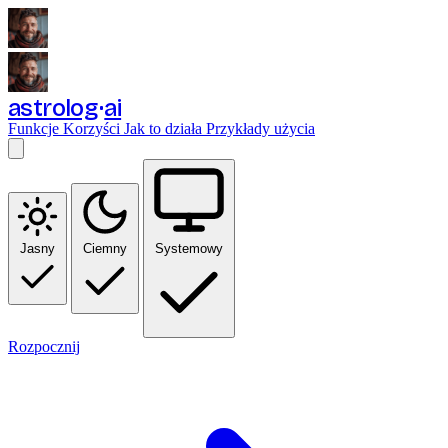
astrolog
ai
Funkcje
Korzyści
Jak to działa
Przykłady użycia
Jasny
Ciemny
Systemowy
Rozpocznij