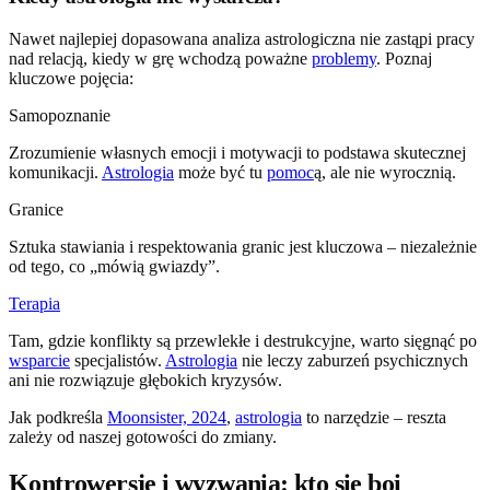
Nawet najlepiej dopasowana analiza astrologiczna nie zastąpi pracy
nad relacją, kiedy w grę wchodzą poważne
problemy
. Poznaj
kluczowe pojęcia:
Samopoznanie
Zrozumienie własnych emocji i motywacji to podstawa skutecznej
komunikacji.
Astrologia
może być tu
pomoc
ą, ale nie wyrocznią.
Granice
Sztuka stawiania i respektowania granic jest kluczowa – niezależnie
od tego, co „mówią gwiazdy”.
Terapia
Tam, gdzie konflikty są przewlekłe i destrukcyjne, warto sięgnąć po
wsparcie
specjalistów.
Astrologia
nie leczy zaburzeń psychicznych
ani nie rozwiązuje głębokich kryzysów.
Jak podkreśla
Moonsister, 2024
,
astrologia
to narzędzie – reszta
zależy od naszej gotowości do zmiany.
Kontrowersje i wyzwania: kto się boi