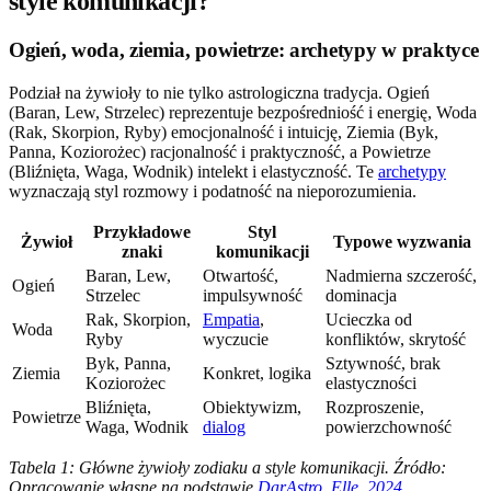
style komunikacji?
Ogień, woda, ziemia, powietrze: archetypy w praktyce
Podział na żywioły to nie tylko astrologiczna tradycja. Ogień
(Baran, Lew, Strzelec) reprezentuje bezpośredniość i energię, Woda
(Rak, Skorpion, Ryby) emocjonalność i intuicję, Ziemia (Byk,
Panna, Koziorożec) racjonalność i praktyczność, a Powietrze
(Bliźnięta, Waga, Wodnik) intelekt i elastyczność. Te
archetypy
wyznaczają styl rozmowy i podatność na nieporozumienia.
Przykładowe
Styl
Żywioł
Typowe wyzwania
znaki
komunikacji
Baran, Lew,
Otwartość,
Nadmierna szczerość,
Ogień
Strzelec
impulsywność
dominacja
Rak, Skorpion,
Empatia
,
Ucieczka od
Woda
Ryby
wyczucie
konfliktów, skrytość
Byk, Panna,
Sztywność, brak
Ziemia
Konkret, logika
Koziorożec
elastyczności
Bliźnięta,
Obiektywizm,
Rozproszenie,
Powietrze
Waga, Wodnik
dialog
powierzchowność
Tabela 1: Główne żywioły zodiaku a style komunikacji. Źródło:
Opracowanie własne na podstawie
DarAstro
,
Elle, 2024