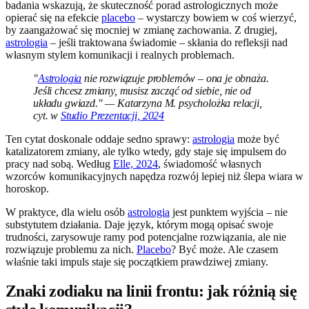
badania wskazują, że skuteczność porad astrologicznych może
opierać się na efekcie
placebo
– wystarczy bowiem w coś wierzyć,
by zaangażować się mocniej w zmianę zachowania. Z drugiej,
astrologia
– jeśli traktowana świadomie – skłania do refleksji nad
własnym stylem komunikacji i realnych problemach.
"
Astrologia
nie rozwiązuje problemów – ona je obnaża.
Jeśli chcesz zmiany, musisz zacząć od siebie, nie od
układu gwiazd." — Katarzyna M. psycholożka relacji,
cyt. w
Studio Prezentacji, 2024
Ten cytat doskonale oddaje sedno sprawy:
astrologia
może być
katalizatorem zmiany, ale tylko wtedy, gdy staje się impulsem do
pracy nad sobą. Według
Elle, 2024
, świadomość własnych
wzorców komunikacyjnych napędza rozwój lepiej niż ślepa wiara w
horoskop.
W praktyce, dla wielu osób
astrologia
jest punktem wyjścia – nie
substytutem działania. Daje język, którym mogą opisać swoje
trudności, zarysowuje ramy pod potencjalne rozwiązania, ale nie
rozwiązuje problemu za nich.
Placebo
? Być może. Ale czasem
właśnie taki impuls staje się początkiem prawdziwej zmiany.
Znaki zodiaku na linii frontu: jak różnią się