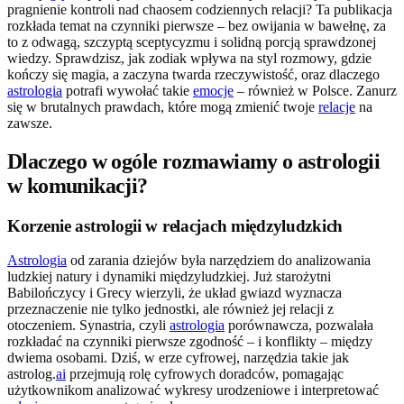
pragnienie kontroli nad chaosem codziennych relacji? Ta publikacja
rozkłada temat na czynniki pierwsze – bez owijania w bawełnę, za
to z odwagą, szczyptą sceptycyzmu i solidną porcją sprawdzonej
wiedzy. Sprawdzisz, jak zodiak wpływa na styl rozmowy, gdzie
kończy się magia, a zaczyna twarda rzeczywistość, oraz dlaczego
astrologia
potrafi wywołać takie
emocje
– również w Polsce. Zanurz
się w brutalnych prawdach, które mogą zmienić twoje
relacje
na
zawsze.
Dlaczego w ogóle rozmawiamy o astrologii
w komunikacji?
Korzenie astrologii w relacjach międzyludzkich
Astrologia
od zarania dziejów była narzędziem do analizowania
ludzkiej natury i dynamiki międzyludzkiej. Już starożytni
Babilończycy i Grecy wierzyli, że układ gwiazd wyznacza
przeznaczenie nie tylko jednostki, ale również jej relacji z
otoczeniem. Synastria, czyli
astrologia
porównawcza, pozwalała
rozkładać na czynniki pierwsze zgodność – i konflikty – między
dwiema osobami. Dziś, w erze cyfrowej, narzędzia takie jak
astrolog.
ai
przejmują rolę cyfrowych doradców, pomagając
użytkownikom analizować wykresy urodzeniowe i interpretować