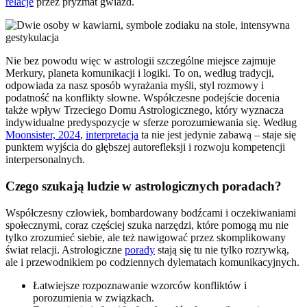
relacje
przez pryzmat gwiazd.
Nie bez powodu więc w astrologii szczególne miejsce zajmuje
Merkury, planeta komunikacji i logiki. To on, według tradycji,
odpowiada za nasz sposób wyrażania myśli, styl rozmowy i
podatność na konflikty słowne. Współczesne podejście docenia
także wpływ Trzeciego Domu Astrologicznego, który wyznacza
indywidualne predyspozycje w sferze porozumiewania się. Według
Moonsister, 2024
,
interpretacja
ta nie jest jedynie zabawą – staje się
punktem wyjścia do głębszej autorefleksji i rozwoju kompetencji
interpersonalnych.
Czego szukają ludzie w astrologicznych poradach?
Współczesny człowiek, bombardowany bodźcami i oczekiwaniami
społecznymi, coraz częściej szuka narzędzi, które pomogą mu nie
tylko zrozumieć siebie, ale też nawigować przez skomplikowany
świat relacji. Astrologiczne
porady
stają się tu nie tylko rozrywką,
ale i przewodnikiem po codziennych dylematach komunikacyjnych.
Łatwiejsze rozpoznawanie wzorców konfliktów i
porozumienia w związkach.