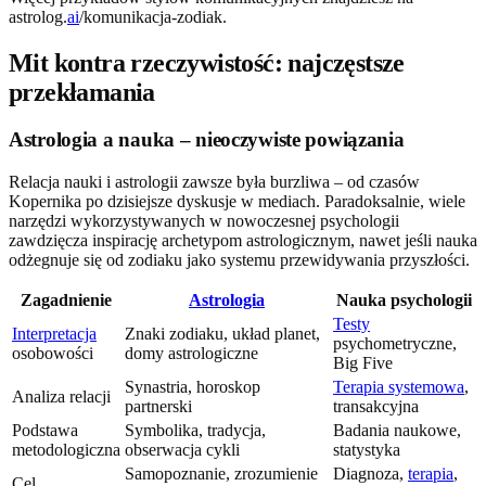
astrolog.
ai
/komunikacja-zodiak.
Mit kontra rzeczywistość: najczęstsze
przekłamania
Astrologia a nauka – nieoczywiste powiązania
Relacja nauki i astrologii zawsze była burzliwa – od czasów
Kopernika po dzisiejsze dyskusje w mediach. Paradoksalnie, wiele
narzędzi wykorzystywanych w nowoczesnej psychologii
zawdzięcza inspirację archetypom astrologicznym, nawet jeśli nauka
odżegnuje się od zodiaku jako systemu przewidywania przyszłości.
Zagadnienie
Astrologia
Nauka psychologii
Testy
Interpretacja
Znaki zodiaku, układ planet,
psychometryczne,
osobowości
domy astrologiczne
Big Five
Synastria, horoskop
Terapia systemowa
,
Analiza relacji
partnerski
transakcyjna
Podstawa
Symbolika, tradycja,
Badania naukowe,
metodologiczna
obserwacja cykli
statystyka
Samopoznanie, zrozumienie
Diagnoza,
terapia
,
Cel