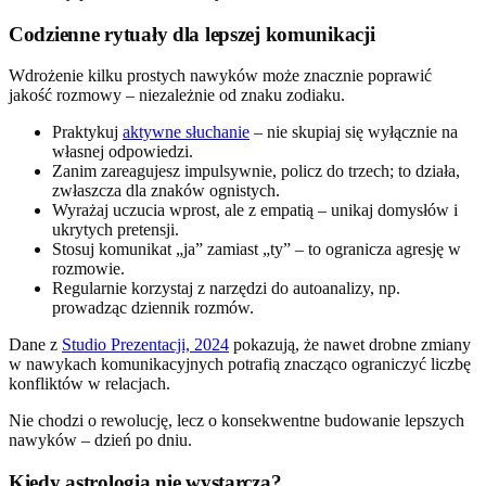
Codzienne rytuały dla lepszej komunikacji
Wdrożenie kilku prostych nawyków może znacznie poprawić
jakość rozmowy – niezależnie od znaku zodiaku.
Praktykuj
aktywne słuchanie
– nie skupiaj się wyłącznie na
własnej odpowiedzi.
Zanim zareagujesz impulsywnie, policz do trzech; to działa,
zwłaszcza dla znaków ognistych.
Wyrażaj uczucia wprost, ale z empatią – unikaj domysłów i
ukrytych pretensji.
Stosuj komunikat „ja” zamiast „ty” – to ogranicza agresję w
rozmowie.
Regularnie korzystaj z narzędzi do autoanalizy, np.
prowadząc dziennik rozmów.
Dane z
Studio Prezentacji, 2024
pokazują, że nawet drobne zmiany
w nawykach komunikacyjnych potrafią znacząco ograniczyć liczbę
konfliktów w relacjach.
Nie chodzi o rewolucję, lecz o konsekwentne budowanie lepszych
nawyków – dzień po dniu.
Kiedy astrologia nie wystarcza?