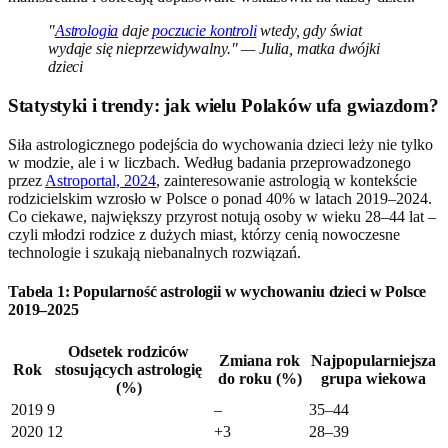
"
Astrologia
daje
poczucie kontroli
wtedy, gdy świat
wydaje się nieprzewidywalny." — Julia, matka dwójki
dzieci
Statystyki i trendy: jak wielu Polaków ufa gwiazdom?
Siła astrologicznego podejścia do wychowania dzieci leży nie tylko
w modzie, ale i w liczbach. Według badania przeprowadzonego
przez
Astroportal, 2024
, zainteresowanie astrologią w kontekście
rodzicielskim wzrosło w Polsce o ponad 40% w latach 2019–2024.
Co ciekawe, największy przyrost notują osoby w wieku 28–44 lat –
czyli młodzi rodzice z dużych miast, którzy cenią nowoczesne
technologie i szukają niebanalnych rozwiązań.
Tabela 1: Popularność astrologii w wychowaniu dzieci w Polsce
2019–2025
Odsetek rodziców
Zmiana rok
Najpopularniejsza
Rok
stosujących astrologię
do roku (%)
grupa wiekowa
(%)
2019
9
–
35–44
2020
12
+3
28–39