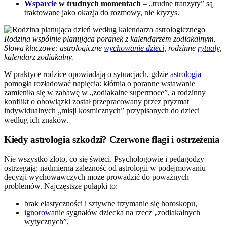
Wsparcie
w trudnych momentach
– „trudne tranzyty” są
traktowane jako okazja do rozmowy, nie kryzys.
Rodzina wspólnie planująca poranek z kalendarzem zodiakalnym.
Słowa kluczowe: astrologiczne
wychowanie dzieci
, rodzinne
rytuały
,
kalendarz zodiakalny.
W praktyce rodzice opowiadają o sytuacjach, gdzie
astrologia
pomogła rozładować napięcia: kłótnia o poranne wstawanie
zamieniła się w zabawę w „zodiakalne supermoce”, a rodzinny
konflikt o obowiązki został przepracowany przez pryzmat
indywidualnych „misji kosmicznych” przypisanych do dzieci
według ich znaków.
Kiedy astrologia szkodzi? Czerwone flagi i ostrzeżenia
Nie wszystko złoto, co się świeci. Psychologowie i pedagodzy
ostrzegają: nadmierna zależność od astrologii w podejmowaniu
decyzji wychowawczych może prowadzić do poważnych
problemów. Najczęstsze pułapki to:
brak elastyczności i sztywne trzymanie się horoskopu,
ignorowanie
sygnałów dziecka na rzecz „zodiakalnych
wytycznych”,