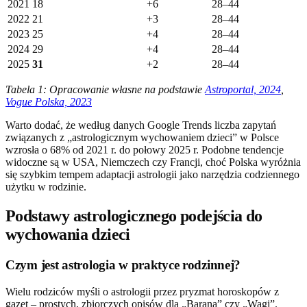
2021
18
+6
28–44
2022
21
+3
28–44
2023
25
+4
28–44
2024
29
+4
28–44
2025
31
+2
28–44
Tabela 1: Opracowanie własne na podstawie
Astroportal, 2024
,
Vogue Polska, 2023
Warto dodać, że według danych Google Trends liczba zapytań
związanych z „astrologicznym wychowaniem dzieci” w Polsce
wzrosła o 68% od 2021 r. do połowy 2025 r. Podobne tendencje
widoczne są w USA, Niemczech czy Francji, choć Polska wyróżnia
się szybkim tempem adaptacji astrologii jako narzędzia codziennego
użytku w rodzinie.
Podstawy astrologicznego podejścia do
wychowania dzieci
Czym jest astrologia w praktyce rodzinnej?
Wielu rodziców myśli o astrologii przez pryzmat horoskopów z
gazet – prostych, zbiorczych opisów dla „Barana” czy „Wagi”.