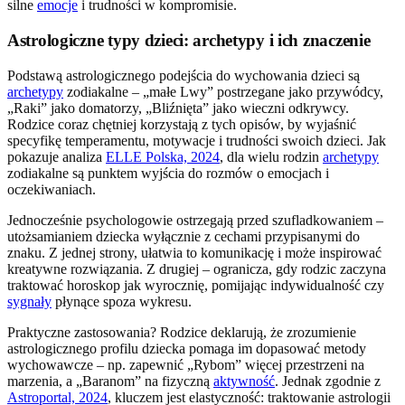
silne
emocje
i trudności w kompromisie.
Astrologiczne typy dzieci: archetypy i ich znaczenie
Podstawą astrologicznego podejścia do wychowania dzieci są
archetypy
zodiakalne – „małe Lwy” postrzegane jako przywódcy,
„Raki” jako domatorzy, „Bliźnięta” jako wieczni odkrywcy.
Rodzice coraz chętniej korzystają z tych opisów, by wyjaśnić
specyfikę temperamentu, motywacje i trudności swoich dzieci. Jak
pokazuje analiza
ELLE Polska, 2024
, dla wielu rodzin
archetypy
zodiakalne są punktem wyjścia do rozmów o emocjach i
oczekiwaniach.
Jednocześnie psychologowie ostrzegają przed szufladkowaniem –
utożsamianiem dziecka wyłącznie z cechami przypisanymi do
znaku. Z jednej strony, ułatwia to komunikację i może inspirować
kreatywne rozwiązania. Z drugiej – ogranicza, gdy rodzic zaczyna
traktować horoskop jak wyrocznię, pomijając indywidualność czy
sygnały
płynące spoza wykresu.
Praktyczne zastosowania? Rodzice deklarują, że zrozumienie
astrologicznego profilu dziecka pomaga im dopasować metody
wychowawcze – np. zapewnić „Rybom” więcej przestrzeni na
marzenia, a „Baranom” na fizyczną
aktywność
. Jednak zgodnie z
Astroportal, 2024
, kluczem jest elastyczność: traktowanie astrologii