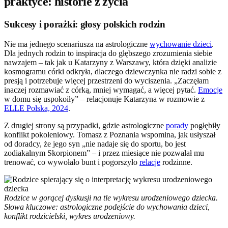
praktyce: historie z życia
Sukcesy i porażki: głosy polskich rodzin
Nie ma jednego scenariusza na astrologiczne
wychowanie dzieci
.
Dla jednych rodzin to inspiracja do głębszego zrozumienia siebie
nawzajem – tak jak u Katarzyny z Warszawy, która dzięki analizie
kosmogramu córki odkryła, dlaczego dziewczynka nie radzi sobie z
presją i potrzebuje więcej przestrzeni do wyciszenia. „Zaczęłam
inaczej rozmawiać z córką, mniej wymagać, a więcej pytać.
Emocje
w domu się uspokoiły” – relacjonuje Katarzyna w rozmowie z
ELLE Polska, 2024
.
Z drugiej strony są przypadki, gdzie astrologiczne
porady
pogłębiły
konflikt pokoleniowy. Tomasz z Poznania wspomina, jak usłyszał
od doradcy, że jego syn „nie nadaje się do sportu, bo jest
zodiakalnym Skorpionem” – i przez miesiące nie pozwalał mu
trenować, co wywołało bunt i pogorszyło
relacje
rodzinne.
Rodzice w gorącej dyskusji na tle wykresu urodzeniowego dziecka.
Słowa kluczowe: astrologiczne podejście do wychowania dzieci,
konflikt rodzicielski, wykres urodzeniowy.