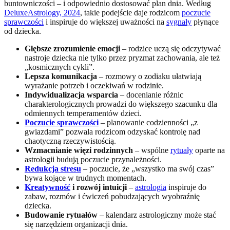
buntowniczości – i odpowiednio dostosować plan dnia. Według
DeluxeAstrology, 2024
, takie podejście daje rodzicom
poczucie
sprawczości
i inspiruje do większej uważności na
sygnały
płynące
od dziecka.
Głębsze zrozumienie emocji
– rodzice uczą się odczytywać
nastroje dziecka nie tylko przez pryzmat zachowania, ale też
„kosmicznych cykli”.
Lepsza komunikacja
– rozmowy o zodiaku ułatwiają
wyrażanie potrzeb i oczekiwań w rodzinie.
Indywidualizacja wsparcia
– docenianie różnic
charakterologicznych prowadzi do większego szacunku dla
odmiennych temperamentów dzieci.
Poczucie sprawczości
– planowanie codzienności „z
gwiazdami” pozwala rodzicom odzyskać kontrolę nad
chaotyczną rzeczywistością.
Wzmacnianie więzi rodzinnych
– wspólne
rytuały
oparte na
astrologii budują poczucie przynależności.
Redukcja stresu
– poczucie, że „wszystko ma swój czas”
bywa kojące w trudnych momentach.
Kreatywność
i rozwój intuicji
–
astrologia
inspiruje do
zabaw, rozmów i ćwiczeń pobudzających wyobraźnię
dziecka.
Budowanie rytuałów
– kalendarz astrologiczny może stać
się narzędziem organizacji dnia.