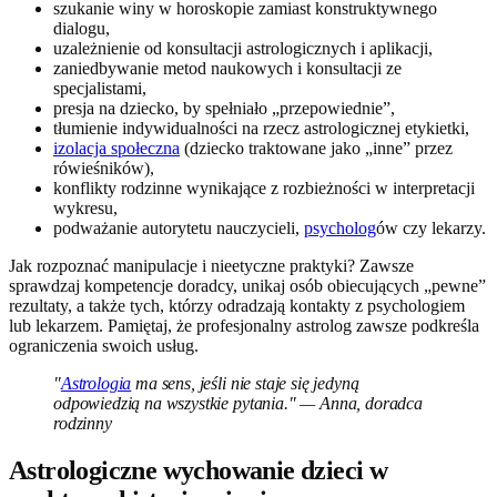
szukanie winy w horoskopie zamiast konstruktywnego
dialogu,
uzależnienie od konsultacji astrologicznych i aplikacji,
zaniedbywanie metod naukowych i konsultacji ze
specjalistami,
presja na dziecko, by spełniało „przepowiednie”,
tłumienie indywidualności na rzecz astrologicznej etykietki,
izolacja społeczna
(dziecko traktowane jako „inne” przez
rówieśników),
konflikty rodzinne wynikające z rozbieżności w interpretacji
wykresu,
podważanie autorytetu nauczycieli,
psycholog
ów czy lekarzy.
Jak rozpoznać manipulacje i nieetyczne praktyki? Zawsze
sprawdzaj kompetencje doradcy, unikaj osób obiecujących „pewne”
rezultaty, a także tych, którzy odradzają kontakty z psychologiem
lub lekarzem. Pamiętaj, że profesjonalny astrolog zawsze podkreśla
ograniczenia swoich usług.
"
Astrologia
ma sens, jeśli nie staje się jedyną
odpowiedzią na wszystkie pytania." — Anna, doradca
rodzinny
Astrologiczne wychowanie dzieci w