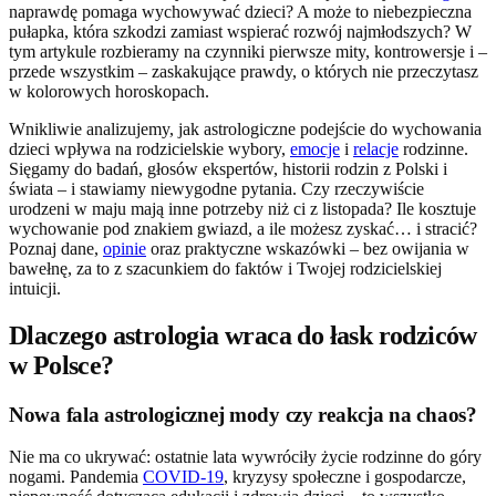
naprawdę pomaga wychowywać dzieci? A może to niebezpieczna
pułapka, która szkodzi zamiast wspierać rozwój najmłodszych? W
tym artykule rozbieramy na czynniki pierwsze mity, kontrowersje i –
przede wszystkim – zaskakujące prawdy, o których nie przeczytasz
w kolorowych horoskopach.
Wnikliwie analizujemy, jak astrologiczne podejście do wychowania
dzieci wpływa na rodzicielskie wybory,
emocje
i
relacje
rodzinne.
Sięgamy do badań, głosów ekspertów, historii rodzin z Polski i
świata – i stawiamy niewygodne pytania. Czy rzeczywiście
urodzeni w maju mają inne potrzeby niż ci z listopada? Ile kosztuje
wychowanie pod znakiem gwiazd, a ile możesz zyskać… i stracić?
Poznaj dane,
opinie
oraz praktyczne wskazówki – bez owijania w
bawełnę, za to z szacunkiem do faktów i Twojej rodzicielskiej
intuicji.
Dlaczego astrologia wraca do łask rodziców
w Polsce?
Nowa fala astrologicznej mody czy reakcja na chaos?
Nie ma co ukrywać: ostatnie lata wywróciły życie rodzinne do góry
nogami. Pandemia
COVID-19
, kryzysy społeczne i gospodarcze,