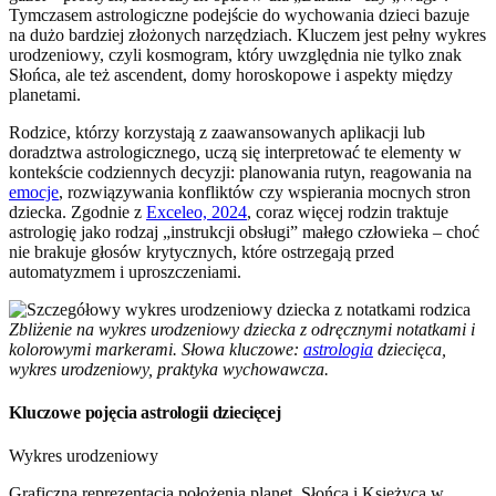
Tymczasem astrologiczne podejście do wychowania dzieci bazuje
na dużo bardziej złożonych narzędziach. Kluczem jest pełny wykres
urodzeniowy, czyli kosmogram, który uwzględnia nie tylko znak
Słońca, ale też ascendent, domy horoskopowe i aspekty między
planetami.
Rodzice, którzy korzystają z zaawansowanych aplikacji lub
doradztwa astrologicznego, uczą się interpretować te elementy w
kontekście codziennych decyzji: planowania rutyn, reagowania na
emocje
, rozwiązywania konfliktów czy wspierania mocnych stron
dziecka. Zgodnie z
Exceleo, 2024
, coraz więcej rodzin traktuje
astrologię jako rodzaj „instrukcji obsługi” małego człowieka – choć
nie brakuje głosów krytycznych, które ostrzegają przed
automatyzmem i uproszczeniami.
Zbliżenie na wykres urodzeniowy dziecka z odręcznymi notatkami i
kolorowymi markerami. Słowa kluczowe:
astrologia
dziecięca,
wykres urodzeniowy, praktyka wychowawcza.
Kluczowe pojęcia astrologii dziecięcej
Wykres urodzeniowy
Graficzna reprezentacja położenia planet, Słońca i Księżyca w