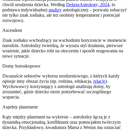
chwili urodzenia dziecka. Według
DeluxeAstrology, 2024
, to
podstawa indywidualnej
analizy
astrologicznej – pozwala zobaczyć
nie tylko znak zodiaku, ale też osobisty temperament i potencjał
rozwojowy.
Ascendent
Znak zodiaku wschodzący na wschodnim horyzoncie w momencie
narodzin. Astrolodzy twierdzą, że wyraża styl działania, pierwsze
wrażenie, jakie dziecko robi na otoczeniu i sposób reagowania na
nowe sytuacje.
Domy horoskopowe
Dwanaście sektorów wykresu urodzeniowego, z których każdy
opisuje inny obszar życia (np. rodzina, edukacja,
relacje
).
Wychowawcy korzystający z astrologii analizują domy, by
zrozumieć, gdzie dziecko może potrzebować szczególnego
wsparcia.
Aspekty planetarne
Kąty między planetami na wykresie – astrolodzy łączą je z
dynamiką emocjonalną, konfliktami oraz potencjałem twórczym
dziecka. Przykładowo, kwadratura Marsa z Wenus ma oznaczać