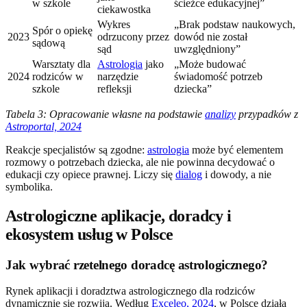
w szkole
ścieżce edukacyjnej”
ciekawostka
Wykres
„Brak podstaw naukowych,
Spór o opiekę
2023
odrzucony przez
dowód nie został
sądową
sąd
uwzględniony”
Warsztaty dla
Astrologia
jako
„Może budować
2024
rodziców w
narzędzie
świadomość potrzeb
szkole
refleksji
dziecka”
Tabela 3: Opracowanie własne na podstawie
analizy
przypadków z
Astroportal, 2024
Reakcje specjalistów są zgodne:
astrologia
może być elementem
rozmowy o potrzebach dziecka, ale nie powinna decydować o
edukacji czy opiece prawnej. Liczy się
dialog
i dowody, a nie
symbolika.
Astrologiczne aplikacje, doradcy i
ekosystem usług w Polsce
Jak wybrać rzetelnego doradcę astrologicznego?
Rynek aplikacji i doradztwa astrologicznego dla rodziców
dynamicznie się rozwija. Według
Exceleo, 2024
, w Polsce działa