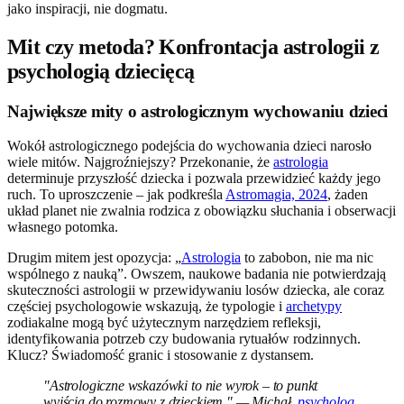
jako inspiracji, nie dogmatu.
Mit czy metoda? Konfrontacja astrologii z
psychologią dziecięcą
Największe mity o astrologicznym wychowaniu dzieci
Wokół astrologicznego podejścia do wychowania dzieci narosło
wiele mitów. Najgroźniejszy? Przekonanie, że
astrologia
determinuje przyszłość dziecka i pozwala przewidzieć każdy jego
ruch. To uproszczenie – jak podkreśla
Astromagia, 2024
, żaden
układ planet nie zwalnia rodzica z obowiązku słuchania i obserwacji
własnego potomka.
Drugim mitem jest opozycja: „
Astrologia
to zabobon, nie ma nic
wspólnego z nauką”. Owszem, naukowe badania nie potwierdzają
skuteczności astrologii w przewidywaniu losów dziecka, ale coraz
częściej psychologowie wskazują, że typologie i
archetypy
zodiakalne mogą być użytecznym narzędziem refleksji,
identyfikowania potrzeb czy budowania rytuałów rodzinnych.
Klucz? Świadomość granic i stosowanie z dystansem.
"Astrologiczne wskazówki to nie wyrok – to punkt
wyjścia do rozmowy z dzieckiem." — Michał,
psycholog