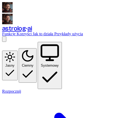
astrolog
ai
Funkcje
Korzyści
Jak to działa
Przykłady użycia
Jasny
Ciemny
Systemowy
Rozpocznij