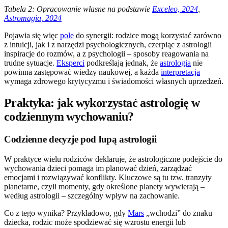
Tabela 2: Opracowanie własne na podstawie
Exceleo, 2024
,
Astromagia, 2024
Pojawia się więc
pole
do synergii: rodzice mogą korzystać zarówno
z intuicji, jak i z narzędzi psychologicznych, czerpiąc z astrologii
inspiracje do rozmów, a z psychologii – sposoby reagowania na
trudne sytuacje.
Eksperci
podkreślają jednak, że
astrologia
nie
powinna zastępować wiedzy naukowej, a każda
interpretacja
wymaga zdrowego krytycyzmu i świadomości własnych uprzedzeń.
Praktyka: jak wykorzystać astrologię w
codziennym wychowaniu?
Codzienne decyzje pod lupą astrologii
W praktyce wielu rodziców deklaruje, że astrologiczne podejście do
wychowania dzieci pomaga im planować dzień, zarządzać
emocjami i rozwiązywać konflikty. Kluczowe są tu tzw. tranzyty
planetarne, czyli momenty, gdy określone planety wywierają –
według astrologii – szczególny wpływ na zachowanie.
Co z tego wynika? Przykładowo, gdy
Mars
„wchodzi” do znaku
dziecka, rodzic może spodziewać się wzrostu energii lub