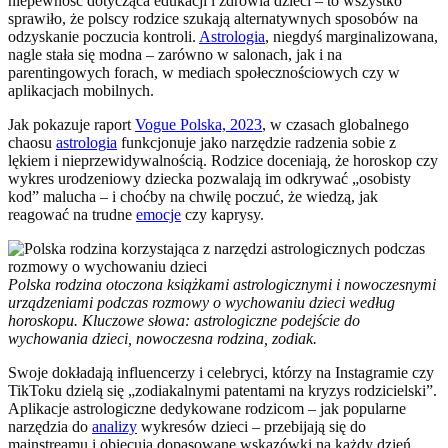
niepewność dotycząca edukacji i zdrowia dzieci – to wszystko
sprawiło, że polscy rodzice szukają alternatywnych sposobów na
odzyskanie poczucia kontroli.
Astrologia
, niegdyś marginalizowana,
nagle stała się modna – zarówno w salonach, jak i na
parentingowych forach, w mediach społecznościowych czy w
aplikacjach mobilnych.
Jak pokazuje raport
Vogue Polska, 2023
, w czasach globalnego
chaosu
astrologia
funkcjonuje jako narzędzie radzenia sobie z
lękiem i nieprzewidywalnością. Rodzice doceniają, że horoskop czy
wykres urodzeniowy dziecka pozwalają im odkrywać „osobisty
kod” malucha – i choćby na chwilę poczuć, że wiedzą, jak
reagować na trudne
emocje
czy kaprysy.
Polska rodzina otoczona książkami astrologicznymi i nowoczesnymi
urządzeniami podczas rozmowy o wychowaniu dzieci według
horoskopu. Kluczowe słowa: astrologiczne podejście do
wychowania dzieci, nowoczesna rodzina, zodiak.
Swoje dokładają influencerzy i celebryci, którzy na Instagramie czy
TikToku dzielą się „zodiakalnymi patentami na kryzys rodzicielski”.
Aplikacje astrologiczne dedykowane rodzicom – jak popularne
narzędzia do
analizy
wykresów dzieci – przebijają się do
mainstreamu i obiecują dopasowane wskazówki na każdy dzień.