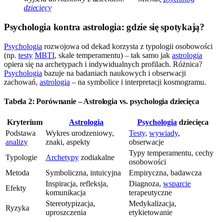
dziecięcy
Psychologia kontra astrologia: gdzie się spotykają?
Psychologia
rozwojowa od dekad korzysta z typologii osobowości
(np.
testy
MBTI
, skale temperamentu) – tak samo jak
astrologia
opiera się na archetypach i indywidualnych profilach. Różnica?
Psychologia
bazuje na badaniach naukowych i obserwacji
zachowań,
astrologia
– na symbolice i interpretacji kosmogramu.
Tabela 2: Porównanie – Astrologia vs. psychologia dziecięca
Kryterium
Astrologia
Psychologia
dziecięca
Podstawa
Wykres urodzeniowy,
Testy
,
wywiady
,
analizy
znaki, aspekty
obserwacje
Typy temperamentu, cechy
Typologie
Archetypy
zodiakalne
osobowości
Metoda
Symboliczna, intuicyjna
Empiryczna, badawcza
Inspiracja, refleksja,
Diagnoza,
wsparcie
Efekty
komunikacja
terapeutyczne
Stereotypizacja,
Medykalizacja,
Ryzyka
uproszczenia
etykietowanie