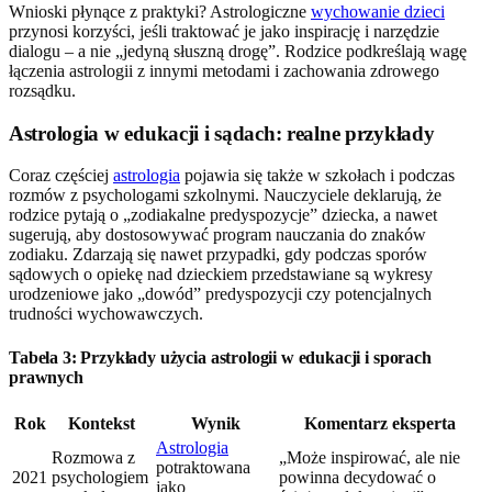
Wnioski płynące z praktyki? Astrologiczne
wychowanie dzieci
przynosi korzyści, jeśli traktować je jako inspirację i narzędzie
dialogu – a nie „jedyną słuszną drogę”. Rodzice podkreślają wagę
łączenia astrologii z innymi metodami i zachowania zdrowego
rozsądku.
Astrologia w edukacji i sądach: realne przykłady
Coraz częściej
astrologia
pojawia się także w szkołach i podczas
rozmów z psychologami szkolnymi. Nauczyciele deklarują, że
rodzice pytają o „zodiakalne predyspozycje” dziecka, a nawet
sugerują, aby dostosowywać program nauczania do znaków
zodiaku. Zdarzają się nawet przypadki, gdy podczas sporów
sądowych o opiekę nad dzieckiem przedstawiane są wykresy
urodzeniowe jako „dowód” predyspozycji czy potencjalnych
trudności wychowawczych.
Tabela 3: Przykłady użycia astrologii w edukacji i sporach
prawnych
Rok
Kontekst
Wynik
Komentarz eksperta
Astrologia
Rozmowa z
„Może inspirować, ale nie
potraktowana
2021
psychologiem
powinna decydować o
jako