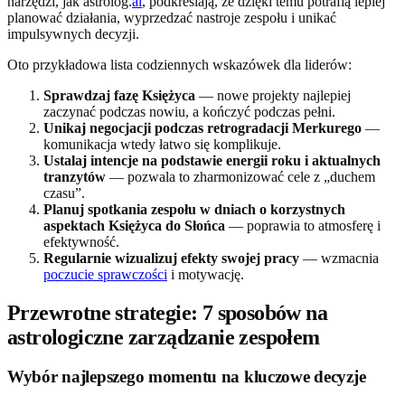
narzędzi, jak astrolog.
ai
, podkreślają, że dzięki temu potrafią lepiej
planować działania, wyprzedzać nastroje zespołu i unikać
impulsywnych decyzji.
Oto przykładowa lista codziennych wskazówek dla liderów:
Sprawdzaj fazę Księżyca
— nowe projekty najlepiej
zaczynać podczas nowiu, a kończyć podczas pełni.
Unikaj negocjacji podczas retrogradacji Merkurego
—
komunikacja wtedy łatwo się komplikuje.
Ustalaj intencje na podstawie energii roku i aktualnych
tranzytów
— pozwala to zharmonizować cele z „duchem
czasu”.
Planuj spotkania zespołu w dniach o korzystnych
aspektach Księżyca do Słońca
— poprawia to atmosferę i
efektywność.
Regularnie wizualizuj efekty swojej pracy
— wzmacnia
poczucie sprawczości
i motywację.
Przewrotne strategie: 7 sposobów na
astrologiczne zarządzanie zespołem
Wybór najlepszego momentu na kluczowe decyzje