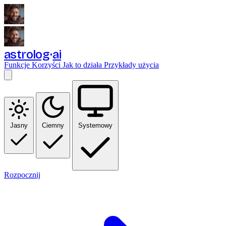
astrolog
ai
Funkcje
Korzyści
Jak to działa
Przykłady użycia
Jasny
Ciemny
Systemowy
Rozpocznij