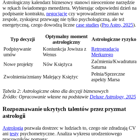
Astrologiczny kalendarz biznesowy stanowi nieocenione narzędzie
w rękach świadomego menedżera. Wybierając odpowiedni dzień na
podpisanie kontraktu,
negocjacje
czy wprowadzenie zmian w
zespole, zyskujesz przewagę nie tylko psychologiczną, ale też
energetyczną, czego dowodzą liczne
case studies
(
Pro Astro, 2025
).
Optymalny moment
Typ decyzji
Astrologiczne ryzyko
astrologiczny
Podpisywanie
Koniunkcja Jowisza z
Retrogradacja
umów
Wenus
Merkurego
Zaćmienia/Kwadratura
Nowe projekty
Nów Księżyca
Saturna
Pełnia/Sprzeczne
Zwolnienia/zmiany
Malejący Księżyc
aspekty Marsa
Tabela 2: Astrologiczne okno dla decyzji biznesowych
Źródło: Opracowanie własne na podstawie
Deluxe Astrology, 2025
Rozpoznawanie ukrytych talentów przez pryzmat
astrologii
Astrologia
pozwala dostrzec w ludziach to, czego nie zdradzają CV
ani
testy
psychometryczne. Analiza wykresu urodzeniowego
pracowników pomaga: