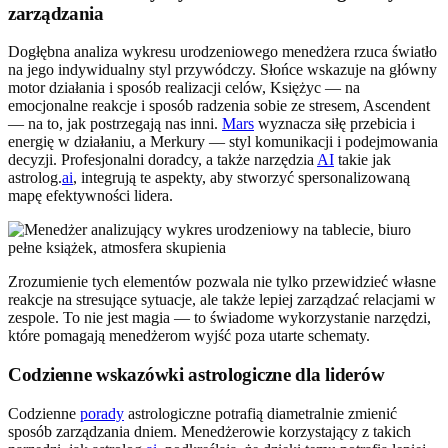
zarządzania
Dogłębna analiza wykresu urodzeniowego menedżera rzuca światło
na jego indywidualny styl przywódczy. Słońce wskazuje na główny
motor działania i sposób realizacji celów, Księżyc — na
emocjonalne reakcje i sposób radzenia sobie ze stresem, Ascendent
— na to, jak postrzegają nas inni.
Mars
wyznacza siłę przebicia i
energię w działaniu, a Merkury — styl komunikacji i podejmowania
decyzji. Profesjonalni doradcy, a także narzędzia
AI
takie jak
astrolog.
ai
, integrują te aspekty, aby stworzyć spersonalizowaną
mapę efektywności lidera.
Zrozumienie tych elementów pozwala nie tylko przewidzieć własne
reakcje na stresujące sytuacje, ale także lepiej zarządzać relacjami w
zespole. To nie jest magia — to świadome wykorzystanie narzędzi,
które pomagają menedżerom wyjść poza utarte schematy.
Codzienne wskazówki astrologiczne dla liderów
Codzienne
porady
astrologiczne potrafią diametralnie zmienić
sposób zarządzania dniem. Menedżerowie korzystający z takich