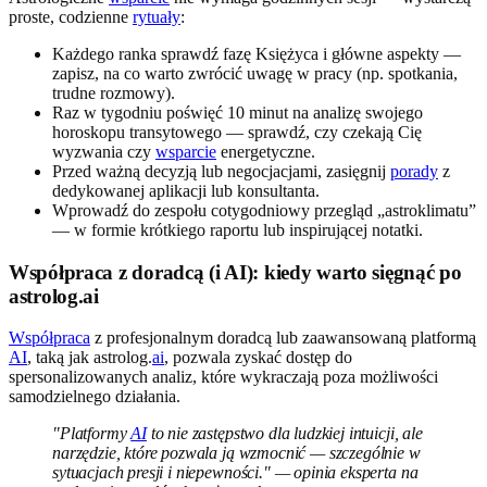
proste, codzienne
rytuały
:
Każdego ranka sprawdź fazę Księżyca i główne aspekty —
zapisz, na co warto zwrócić uwagę w pracy (np. spotkania,
trudne rozmowy).
Raz w tygodniu poświęć 10 minut na analizę swojego
horoskopu transytowego — sprawdź, czy czekają Cię
wyzwania czy
wsparcie
energetyczne.
Przed ważną decyzją lub negocjacjami, zasięgnij
porady
z
dedykowanej aplikacji lub konsultanta.
Wprowadź do zespołu cotygodniowy przegląd „astroklimatu”
— w formie krótkiego raportu lub inspirującej notatki.
Współpraca z doradcą (i AI): kiedy warto sięgnąć po
astrolog.ai
Współpraca
z profesjonalnym doradcą lub zaawansowaną platformą
AI
, taką jak astrolog.
ai
, pozwala zyskać dostęp do
spersonalizowanych analiz, które wykraczają poza możliwości
samodzielnego działania.
"Platformy
AI
to nie zastępstwo dla ludzkiej intuicji, ale
narzędzie, które pozwala ją wzmocnić — szczególnie w
sytuacjach presji i niepewności." — opinia eksperta na