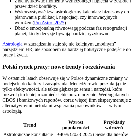
Zidentyfikować momenty wzmożonego napięcia w zespole i
przewidzieć konflikty.
Wykorzystywać tzw. astrologiczny kalendarz biznesowy do
planowania publikacji, negocjacji czy innowacyjnych
wdrożeń (
Pro Astro, 2025
).
Dbać o emocjonalną równowagę podczas faz retrogradacji
planet, kiedy decyzje bywają bardziej ryzykowne.
Astrologia
w zarządzaniu staje się nie kolejnym „modnym”
narzędziem HR, ale sposobem na bardziej holistyczne podejście do
pracy i życia.
Polski rynek pracy: nowe trendy i oczekiwania
W ostatnich latach obserwuje się w Polsce dynamiczne zmiany w
podejściu do kariery i zarządzania. Menedżerowie poszukują nie
tylko efektywności, ale także głębszego sensu i narzędzi, które
pozwolą im lepiej rozumieć siebie oraz otoczenie. Według danych
CBOS i branżowych raportów, coraz więcej firm eksperymentuje z
alternatywnymi metodami wspierania pracowników — w tym
astrologią.
Wzrost
Przykłady
Trend
popularności
wdrożeń
Astrologiczne konsultacje
+40% (2023-2025)
Sesje dla liderów