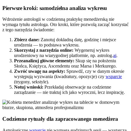
Pierwsze kroki: samodzielna analiza wykresu
Wdrożenie astrologii w codzienną praktykę menedżerską nie
wymaga tytułu astrologa. Oto kroki, które pozwolą zacząć korzystać
z tego narzędzia świadomie:
Zbierz dane:
Zanotuj dokładną datę, godzinę i miejsce
urodzenia — to podstawa wykresu.
Skorzystaj z narzędzia online:
Wygeneruj wykres
urodzeniowy na wiarygodnej platformie, np. astrolog.
ai
.
Przeanalizuj główne elementy:
Skup się na położeniu
Słońca, Księżyca, Ascendentu oraz Marsa i Merkurego.
Zwróć uwagę na aspekty:
Sprawdź, czy w danym okresie
występują wyzwania (kwadratury, opozycje) czy
wsparcie
(trygony, sekstyle).
Notuj wnioski:
Przekładaj obserwacje na codzienne
zarządzanie — nie traktuj ich jako wyroczni, lecz inspirację.
Codzienne rytuały dla zapracowanego menedżera
Astrologiczne
wsparcie
nie wymaga godzinnych sesji — wystarczą