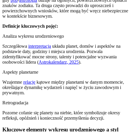
gdy
pop
-
astrologia
bazuje na ogólnych, powierzchownych opisach
znaków zodiaku. Ta druga często prowadzi do uproszczeń i
powierzchownych wniosków, które mogą być wręcz niebezpieczne
w kontekście biznesowym.
Definicje kluczowych pojęć:
Analiza wykresu urodzeniowego
Szczegółowa
interpretacja
układu planet, domów i aspektów na
podstawie daty, godziny i miejsca urodzenia. Pozwala
zidentyfikować mocne strony, talenty i potencjalne wyzwania
osobowości lidera (
Astrokalendarz, 2025
).
Aspekty planetarne
Wzajemne
relacje
kątowe między planetami w danym momencie,
określające dynamikę wydarzeń i napięć w życiu zawodowym i
prywatnym.
Retrogradacja
Pozorne cofanie się planety na niebie, które symbolizuje okresy
refleksji, opóźnień i konieczność przemyślenia decyzji.
Kluczowe elementy wykresu urodzeniowego a styl