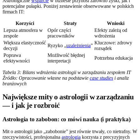
Astrologiczne
wsparcie
w biznesie przynosi zarówno zyski, jak i
potencjalne pułapki. Poniżej zestawienie obserwowane w polskich
firmach IT:
Korzyści
Straty
Wnioski
Lepsza atmosfera w
Opór części
Efekty zależą od
zespole
pracowników
wdrożenia
Większa elastyczność
Kluczowe: zdrowy
Ryzyko „
uzależnienia
”
decyzji
rozsądek
Poprawa
Możliwość błędnej
Potrzebna edukacja
efektywności
interpretacji
Tabela 3: Bilans wdrożenia astrologii w zarządzaniu zespołem IT
Źródło: Opracowanie własne na podstawie
case studies
i analiz
branżowych
Największe mity o astrologii w zarządzaniu
— i jak je rozbroić
Astrologia to zabobon: co mówi nauka (i praktyka)
Mit o astrologii jako „zabobonie” jest równie trwały, co nietrafny. W
rzeczywistości, profesjonalna
astrologia
korzysta z precyzyjnych