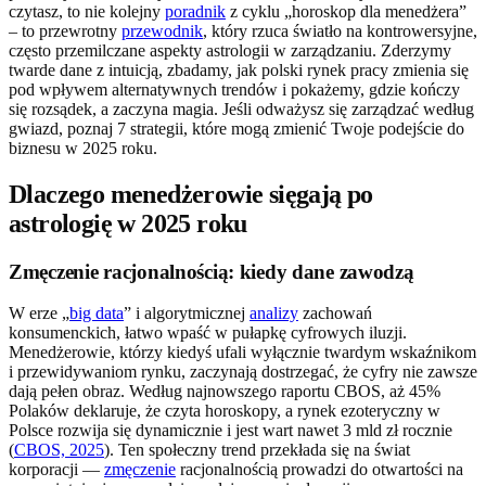
czytasz, to nie kolejny
poradnik
z cyklu „horoskop dla menedżera”
– to przewrotny
przewodnik
, który rzuca światło na kontrowersyjne,
często przemilczane aspekty astrologii w zarządzaniu. Zderzymy
twarde dane z intuicją, zbadamy, jak polski rynek pracy zmienia się
pod wpływem alternatywnych trendów i pokażemy, gdzie kończy
się rozsądek, a zaczyna magia. Jeśli odważysz się zarządzać według
gwiazd, poznaj 7 strategii, które mogą zmienić Twoje podejście do
biznesu w 2025 roku.
Dlaczego menedżerowie sięgają po
astrologię w 2025 roku
Zmęczenie racjonalnością: kiedy dane zawodzą
W erze „
big data
” i algorytmicznej
analizy
zachowań
konsumenckich, łatwo wpaść w pułapkę cyfrowych iluzji.
Menedżerowie, którzy kiedyś ufali wyłącznie twardym wskaźnikom
i przewidywaniom rynku, zaczynają dostrzegać, że cyfry nie zawsze
dają pełen obraz. Według najnowszego raportu CBOS, aż 45%
Polaków deklaruje, że czyta horoskopy, a rynek ezoteryczny w
Polsce rozwija się dynamicznie i jest wart nawet 3 mld zł rocznie
(
CBOS, 2025
). Ten społeczny trend przekłada się na świat
korporacji —
zmęczenie
racjonalnością prowadzi do otwartości na