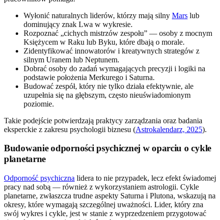
Wyłonić naturalnych liderów, którzy mają silny
Mars
lub
dominujący znak Lwa w wykresie.
Rozpoznać „cichych mistrzów zespołu” — osoby z mocnym
Księżycem w Raku lub Byku, które dbają o morale.
Zidentyfikować innowatorów i kreatywnych strategów z
silnym Uranem lub Neptunem.
Dobrać osoby do zadań wymagających precyzji i logiki na
podstawie położenia Merkurego i Saturna.
Budować zespół, który nie tylko działa efektywnie, ale
uzupełnia się na głębszym, często nieuświadomionym
poziomie.
Takie podejście potwierdzają praktycy zarządzania oraz badania
eksperckie z zakresu psychologii biznesu (
Astrokalendarz, 2025
).
Budowanie odporności psychicznej w oparciu o cykle
planetarne
Odporność psychiczna
lidera to nie przypadek, lecz efekt świadomej
pracy nad sobą — również z wykorzystaniem astrologii. Cykle
planetarne, zwłaszcza trudne aspekty Saturna i Plutona, wskazują na
okresy, które wymagają szczególnej uważności. Lider, który zna
swój wykres i cykle, jest w stanie z wyprzedzeniem przygotować