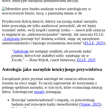
nowe, intuicyjne narzędzia podejmowania decyzji.
Przytłoczeni ilością danych, liderzy zaczynają szukać narzędzi,
które pozwalają nie tylko analizować przeszłość, ale też lepiej
rozumieć siebie, swój zespół i nastroje rynku — nawet jeśli oznacza
to sięgnięcie po „niekonwencjonalne” metody. Jak zauważa ELLE:
„
Astrologia
przestaje być domeną wróżek, stając się narzędziem
samoświadomości i lepszego zrozumienia otoczenia” (
ELLE, 2025
).
"
Astrologia
nie zastępuje analityki, ale pozwala zadać
pytania, których nie zadałbyś sobie, wpatrując się w
Excela." — Ilona Wójcik, coach biznesowy,
ELLE, 2025
Astrologia jako narzędzie intuicyjnego przywództwa
Zarządzanie przez pryzmat astrologii nie oznacza odrzucenia
rozumu na rzecz magii. To raczej zaproszenie do korzystania z
pełnego spektrum narzędzi, w tym tych, które wzmacniają intuicję
lidera. Astrologiczne
porady
pomagają:
Rozwijać samoświadomość i empatię, co potwierdzają
badania nad rozwojem kadry menedżerskiej (
Vogue, 2025
).