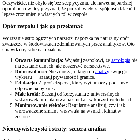
Oczywiście, nie obyło się bez sceptycyzmu, ale nawet najbardziej
oporni pracownicy przyznali, że poczuli większą spójność działań i
lepsze zrozumienie własnych ról w zespole.
Opór zespołu i jak go przełamać
Wdrażanie astrologicznych narzędzi napotyka na naturalny opór —
zwłaszcza w środowiskach zdominowanych przez analityków. Oto
sprawdzony schemat działania:
Otwarta komunikacja:
Wyjaśnij zespołowi, że
astrologia
nie
ma zastąpić danych, ale poszerzyć perspektywę.
Dobrowolność:
Nie zmuszaj nikogo do
analizy
swojego
wykresu — szanuj prywatność i granice.
Edukacja:
Zaproś eksperta, który wytłumaczy podstawy i
odpowie na pytania.
Małe kroki:
Zacznij od korzystania z uniwersalnych
wskazówek, np. planowania spotkań w korzystnych dniach.
Monitorowanie efektów:
Regularnie analizuj, czy i jak
wprowadzone zmiany wpływają na wyniki i klimat w
zespole.
Nieoczywiste zyski i straty: szczera analiza