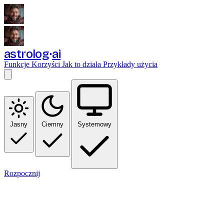
astrolog
ai
Funkcje
Korzyści
Jak to działa
Przykłady użycia
Jasny
Ciemny
Systemowy
Rozpocznij