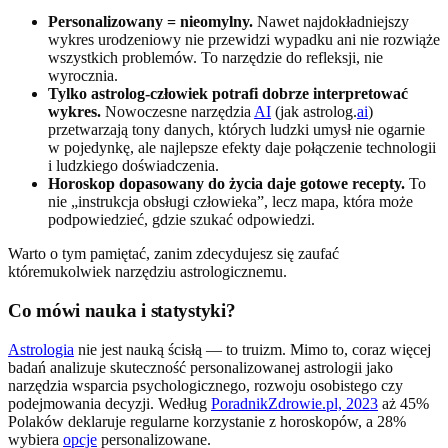
Personalizowany = nieomylny.
Nawet najdokładniejszy
wykres urodzeniowy nie przewidzi wypadku ani nie rozwiąże
wszystkich problemów. To narzędzie do refleksji, nie
wyrocznia.
Tylko astrolog-człowiek potrafi dobrze interpretować
wykres.
Nowoczesne narzędzia
AI
(jak astrolog.
ai
)
przetwarzają tony danych, których ludzki umysł nie ogarnie
w pojedynkę, ale najlepsze efekty daje połączenie technologii
i ludzkiego doświadczenia.
Horoskop dopasowany do życia daje gotowe recepty.
To
nie „instrukcja obsługi człowieka”, lecz mapa, która może
podpowiedzieć, gdzie szukać odpowiedzi.
Warto o tym pamiętać, zanim zdecydujesz się zaufać
któremukolwiek narzędziu astrologicznemu.
Co mówi nauka i statystyki?
Astrologia
nie jest nauką ścisłą — to truizm. Mimo to, coraz więcej
badań analizuje skuteczność personalizowanej astrologii jako
narzędzia wsparcia psychologicznego, rozwoju osobistego czy
podejmowania decyzji. Według
PoradnikZdrowie.pl, 2023
aż 45%
Polaków deklaruje regularne korzystanie z horoskopów, a 28%
wybiera
opcje
personalizowane.