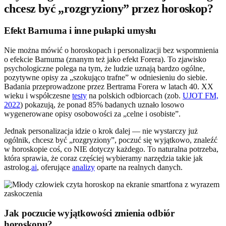
chcesz być „rozgryziony” przez horoskop?
Efekt Barnuma i inne pułapki umysłu
Nie można mówić o horoskopach i personalizacji bez wspomnienia
o efekcie Barnuma (znanym też jako efekt Forera). To zjawisko
psychologiczne polega na tym, że ludzie uznają bardzo ogólne,
pozytywne opisy za „szokująco trafne” w odniesieniu do siebie.
Badania przeprowadzone przez Bertrama Forera w latach 40. XX
wieku i współczesne
testy
na polskich odbiorcach (zob.
UJOT FM,
2022
) pokazują, że ponad 85% badanych uznało losowo
wygenerowane opisy osobowości za „celne i osobiste”.
Jednak personalizacja idzie o krok dalej — nie wystarczy już
ogólnik, chcesz być „rozgryziony”, poczuć się wyjątkowo, znaleźć
w horoskopie coś, co NIE dotyczy każdego. To naturalna potrzeba,
która sprawia, że coraz częściej wybieramy narzędzia takie jak
astrolog.
ai
, oferujące
analizy
oparte na realnych danych.
Jak poczucie wyjątkowości zmienia odbiór
horoskopu?