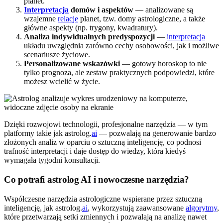
planet.
Interpretacja
domów i aspektów
— analizowane są
wzajemne
relacje
planet, tzw. domy astrologiczne, a także
główne aspekty (np. trygony, kwadratury).
Analiza indywidualnych predyspozycji
—
interpretacja
układu uwzględnia zarówno cechy osobowości, jak i możliwe
scenariusze życiowe.
Personalizowane wskazówki
— gotowy horoskop to nie
tylko prognoza, ale zestaw praktycznych podpowiedzi, które
możesz wcielić w życie.
Dzięki rozwojowi technologii, profesjonalne narzędzia — w tym
platformy takie jak astrolog.
ai
— pozwalają na generowanie bardzo
złożonych analiz w oparciu o sztuczną inteligencję, co podnosi
trafność interpretacji i daje dostęp do wiedzy, która kiedyś
wymagała tygodni konsultacji.
Co potrafi astrolog AI i nowoczesne narzędzia?
Współczesne narzędzia astrologiczne wspierane przez sztuczną
inteligencję, jak astrolog.
ai
, wykorzystują zaawansowane
algorytmy
,
które przetwarzają setki zmiennych i pozwalają na analizę nawet