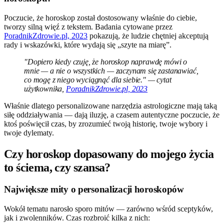
Poczucie, że horoskop został dostosowany właśnie do ciebie,
tworzy silną więź z tekstem. Badania cytowane przez
PoradnikZdrowie.pl, 2023
pokazują, że ludzie chętniej akceptują
rady i wskazówki, które wydają się „szyte na miarę”.
"Dopiero kiedy czuję, że horoskop naprawdę mówi o
mnie — a nie o wszystkich — zaczynam się zastanawiać,
co mogę z niego wyciągnąć dla siebie." — cytat
użytkownika,
PoradnikZdrowie.pl, 2023
Właśnie dlatego personalizowane narzędzia astrologiczne mają taką
siłę oddziaływania — dają iluzję, a czasem autentyczne poczucie, że
ktoś poświęcił czas, by zrozumieć twoją historię, twoje wybory i
twoje dylematy.
Czy horoskop dopasowany do mojego życia
to ściema, czy szansa?
Największe mity o personalizacji horoskopów
Wokół tematu narosło sporo mitów — zarówno wśród sceptyków,
jak i zwolenników. Czas rozbroić kilka z nich: