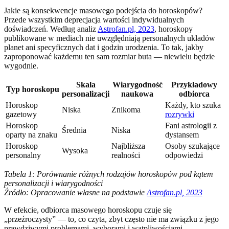
Jakie są konsekwencje masowego podejścia do horoskopów?
Przede wszystkim deprecjacja wartości indywidualnych
doświadczeń. Według analiz
Astrofan.pl, 2023
, horoskopy
publikowane w mediach nie uwzględniają personalnych układów
planet ani specyficznych dat i godzin urodzenia. To tak, jakby
zaproponować każdemu ten sam rozmiar buta — niewielu będzie
wygodnie.
Skala
Wiarygodność
Przykładowy
Typ horoskopu
personalizacji
naukowa
odbiorca
Horoskop
Każdy, kto szuka
Niska
Znikoma
gazetowy
rozrywki
Horoskop
Fani astrologii z
Średnia
Niska
oparty na znaku
dystansem
Horoskop
Najbliższa
Osoby szukające
Wysoka
personalny
realności
odpowiedzi
Tabela 1: Porównanie różnych rodzajów horoskopów pod kątem
personalizacji i wiarygodności
Źródło: Opracowanie własne na podstawie
Astrofan.pl, 2023
W efekcie, odbiorca masowego horoskopu czuje się
„przeźroczysty” — to, co czyta, zbyt często nie ma związku z jego
prawdziwymi problemami, wyborami i wątpliwościami.