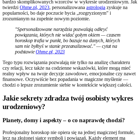
bardzo skomplikowanych wzorców w wykresie urodzeniowym. Jak
twierdzi
Ohme.pl, 2023
, personalizowana
astrologia
zyskuje na
popularności, bo daje poczucie bycia „rozgryzionym” i
zrozumianym na zupełnie nowym poziomie.
"Spersonalizowane narzędzia pozwalają odkryć
powiązania, których nie widać gołym okiem — czasem
horoskop trafia w punkt, bo bazuje na danych, których
sam nie byłbyś w stanie przeanalizować." — cytat na
podstawie
Ohme.pl, 2023
Tego typu rozwiązania pozwalają nie tylko na analizę charakteru
czy relacji, lecz także na codzienne wskazówki, które mogą mieć
realny wpływ na twoje decyzje zawodowe, emocjonalne czy nawet
finansowe. Oczywiście bez popadania w magiczne myślenie —
chodzi o lepsze zrozumienie siebie w kontekście większej całości.
Jakie sekrety zdradza twój osobisty wykres
urodzeniowy?
Planety, domy i aspekty – o co naprawdę chodzi?
Profesjonalny horoskop nie opiera się na jednej magicznej formule,
lecz na złożonej siatce symboli i powiązań. Każdy element ma