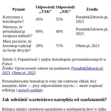
Odpowiedź
Odpowiedź
Pytanie
Źródło
„TAK”
„NIE”
Korzystasz z
PoradnikZdrowie.pl,
45%
55%
horoskopów?
2023
Wierzysz, że
PoradnikZdrowie.pl,
personalizacja
60%
40%
2023
zwiększa trafność?
Masz poczucie, że
horoskop wpłynął
29%
71%
Ohme.pl, 2023
na twoje decyzje?
Tabela 3: Popularność i wpływ horoskopów personalizowanych w
Polsce
Źródło: Opracowanie własne na podstawie
PoradnikZdrowie.pl,
2023
,
Ohme.pl, 2023
Personalizowany horoskop to więc nie cudowny eliksir, lecz
narzędzie, które — przy odpowiednim użyciu — może wspierać
refleksję i
rozwój osobisty
.
Jak odróżnić wartościowe narzędzia od szarlatanerii?
Różnica między rzetelnym narzędziem a szarlatanerią tkwi w kilku