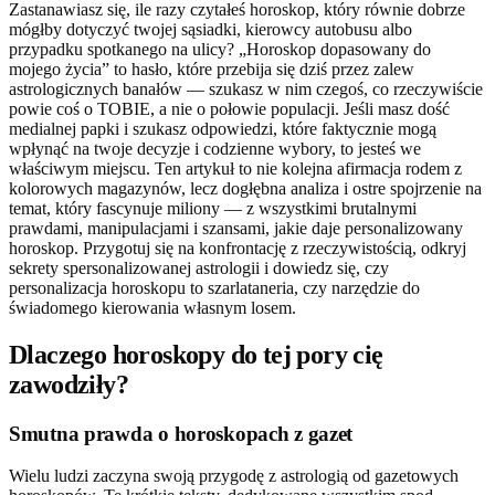
Zastanawiasz się, ile razy czytałeś horoskop, który równie dobrze
mógłby dotyczyć twojej sąsiadki, kierowcy autobusu albo
przypadku spotkanego na ulicy? „Horoskop dopasowany do
mojego życia” to hasło, które przebija się dziś przez zalew
astrologicznych banałów — szukasz w nim czegoś, co rzeczywiście
powie coś o TOBIE, a nie o połowie populacji. Jeśli masz dość
medialnej papki i szukasz odpowiedzi, które faktycznie mogą
wpłynąć na twoje decyzje i codzienne wybory, to jesteś we
właściwym miejscu. Ten artykuł to nie kolejna afirmacja rodem z
kolorowych magazynów, lecz dogłębna analiza i ostre spojrzenie na
temat, który fascynuje miliony — z wszystkimi brutalnymi
prawdami, manipulacjami i szansami, jakie daje personalizowany
horoskop. Przygotuj się na konfrontację z rzeczywistością, odkryj
sekrety spersonalizowanej astrologii i dowiedz się, czy
personalizacja horoskopu to szarlataneria, czy narzędzie do
świadomego kierowania własnym losem.
Dlaczego horoskopy do tej pory cię
zawodziły?
Smutna prawda o horoskopach z gazet
Wielu ludzi zaczyna swoją przygodę z astrologią od gazetowych