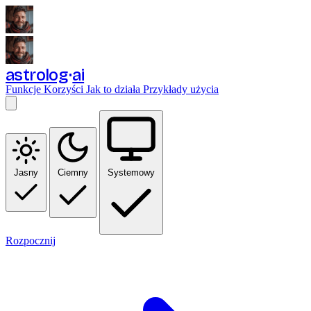
astrolog
ai
Funkcje
Korzyści
Jak to działa
Przykłady użycia
Jasny
Ciemny
Systemowy
Rozpocznij