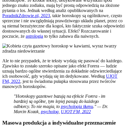
horoskopów. Te krótkie teksty, dedykowane wszystkim spod
jednego znaku zodiaku, mają być prostą odpowiedzią na złożone
pytania o los. Jednak według analiz opublikowanych na
PoradnikZdrowie.pl, 2023
, takie horoskopy są ogólnikowe, często
sprzeczne i nie uwzględniają prawdziwego układu planet, przez co
są niemal bezużyteczne dla kogoś, kto faktycznie szuka odpowiedzi
dostosowanych do własnej sytuacji. Efekt? Rozczarowanie i
poczucie, że
astrologia
to tylko zabawa dla naiwnych.
Ale to nie przypadek, że te teksty wydają się pasować do każdego.
Zjawisko to zostało szeroko opisane jako efekt Forera — ludzie
uznają bardzo ogólne stwierdzenia za dokładnie odzwierciedlające
ich osobowość, gdy wydają się im dedykowane. Według
UJOT
FM, 2022
, jest to świadoma pułapka stosowana przez twórców
masowych horoskopów.
"Horoskopy gazetowe bazują na efekcie Forera - im
bardziej są ogólne, tym lepiej pasują do każdego
odbiorcy. To nie magia, to
psychologia tłumu
." — Dr.
Marcin Kozak,
psycholog
,
UJOT FM, 2022
Masowa produkcja a indywidualne przeznaczenie