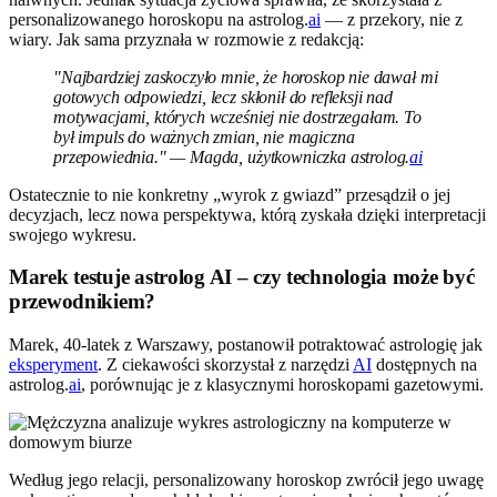
personalizowanego horoskopu na astrolog.
ai
— z przekory, nie z
wiary. Jak sama przyznała w rozmowie z redakcją:
"Najbardziej zaskoczyło mnie, że horoskop nie dawał mi
gotowych odpowiedzi, lecz skłonił do refleksji nad
motywacjami, których wcześniej nie dostrzegałam. To
był impuls do ważnych zmian, nie magiczna
przepowiednia." — Magda, użytkowniczka astrolog.
ai
Ostatecznie to nie konkretny „wyrok z gwiazd” przesądził o jej
decyzjach, lecz nowa perspektywa, którą zyskała dzięki interpretacji
swojego wykresu.
Marek testuje astrolog AI – czy technologia może być
przewodnikiem?
Marek, 40-latek z Warszawy, postanowił potraktować astrologię jak
eksperyment
. Z ciekawości skorzystał z narzędzi
AI
dostępnych na
astrolog.
ai
, porównując je z klasycznymi horoskopami gazetowymi.
Według jego relacji, personalizowany horoskop zwrócił jego uwagę