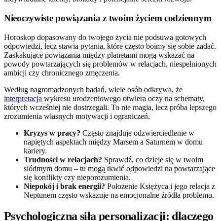
Nieoczywiste powiązania z twoim życiem codziennym
Horoskop dopasowany do twojego życia nie podsuwa gotowych
odpowiedzi, lecz stawia pytania, które często boimy się sobie zadać.
Zaskakujące powiązania między planetami mogą wskazać na
powody powtarzających się problemów w relacjach, niespełnionych
ambicji czy chronicznego zmęczenia.
Według nagromadzonych badań, wiele osób odkrywa, że
interpretacja
wykresu urodzeniowego otwiera oczy na schematy,
których wcześniej nie dostrzegali. To nie magia, lecz próba lepszego
zrozumienia własnych motywacji i ograniczeń.
Kryzys w pracy?
Często znajduje odzwierciedlenie w
napiętych aspektach między Marsem a Saturnem w domu
kariery.
Trudności w relacjach?
Sprawdź, co dzieje się w twoim
siódmym domu – tu mogą tkwić odpowiedzi na powtarzające
się konflikty czy nieporozumienia.
Niepokój i brak energii?
Położenie Księżyca i jego relacja z
Neptunem często wskazuje na emocjonalne źródła problemu.
Psychologiczna siła personalizacji: dlaczego