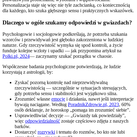
Personalizacja staje się więc nie tyle zachcianką, co koniecznością
dla każdego, kto szuka głębszego sensu i praktycznych wskazówek.
Dlaczego w ogóle szukamy odpowiedzi w gwiazdach?
Psychologowie i socjologowie podkreślają, że potrzeba szukania
wzorców i przewidywań jest głęboko zakorzeniona w ludzkiej
naturze. Gdy rzeczywistość wymyka się spod kontroli, a życie
funduje kolejne wzloty i upadki — jak przypomina artykuł na
Polki.pl, 2024
— zaczynamy szukać porządku w chaosie.
Współczesne badania psychologiczne potwierdzają, że ludzie
korzystają z astrologii, by:
Zyskać pozorną kontrolę nad nieprzewidywalną
rzeczywistością — szczególnie w sytuacjach stresujących,
gdy potrzeba sensu i stabilności jest wyjątkowo silna.
Zrozumieć własne
emocje
i działania, nawet jeśli interpretacje
bywają naciągane. Według
PoradnikZdrowie.pl, 2023
, 60%
osób deklaruje, że horoskop „pomaga im zrozumieć siebie”.
Usprawiedliwiać decyzje — „Gwiazdy tak powiedziały”,
więc
odpowiedzialność
zostaje częściowo zdjęta z naszych
barków.
Dostarczyć
rozrywki
i tematu do rozmów, bo kto nie lubi