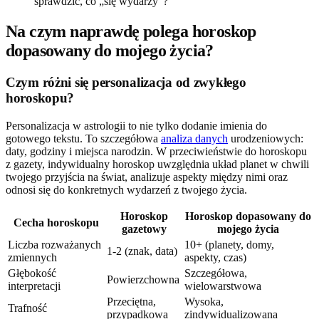
sprawdzić, co „się wydarzy”?
Na czym naprawdę polega horoskop
dopasowany do mojego życia?
Czym różni się personalizacja od zwykłego
horoskopu?
Personalizacja w astrologii to nie tylko dodanie imienia do
gotowego tekstu. To szczegółowa
analiza danych
urodzeniowych:
daty, godziny i miejsca narodzin. W przeciwieństwie do horoskopu
z gazety, indywidualny horoskop uwzględnia układ planet w chwili
twojego przyjścia na świat, analizuje aspekty między nimi oraz
odnosi się do konkretnych wydarzeń z twojego życia.
Horoskop
Horoskop dopasowany do
Cecha horoskopu
gazetowy
mojego życia
Liczba rozważanych
10+ (planety, domy,
1-2 (znak, data)
zmiennych
aspekty, czas)
Głębokość
Szczegółowa,
Powierzchowna
interpretacji
wielowarstwowa
Przeciętna,
Wysoka,
Trafność
przypadkowa
zindywidualizowana