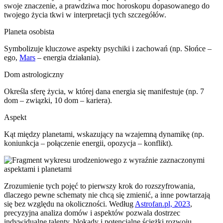
swoje znaczenie, a prawdziwa moc horoskopu dopasowanego do
twojego życia tkwi w interpretacji tych szczegółów.
Planeta osobista
Symbolizuje kluczowe aspekty psychiki i zachowań (np. Słońce –
ego,
Mars
– energia działania).
Dom astrologiczny
Określa sferę życia, w której dana energia się manifestuje (np. 7
dom – związki, 10 dom – kariera).
Aspekt
Kąt między planetami, wskazujący na wzajemną dynamikę (np.
koniunkcja – połączenie energii, opozycja – konflikt).
Zrozumienie tych pojęć to pierwszy krok do rozszyfrowania,
dlaczego pewne schematy nie chcą się zmienić, a inne powtarzają
się bez względu na okoliczności. Według
Astrofan.pl, 2023
,
precyzyjna analiza domów i aspektów pozwala dostrzec
indywidualne talenty, blokady i potencjalne ścieżki rozwoju.