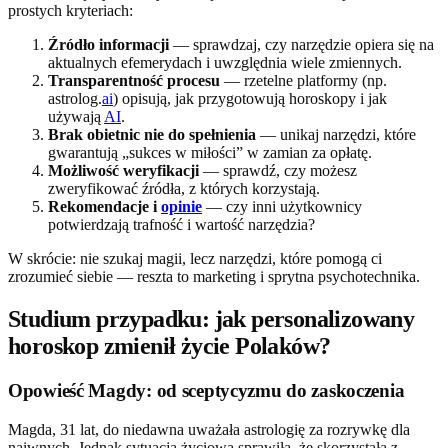
prostych kryteriach:
Źródło informacji
— sprawdzaj, czy narzędzie opiera się na
aktualnych efemerydach i uwzględnia wiele zmiennych.
Transparentność procesu
— rzetelne platformy (np.
astrolog.
ai
) opisują, jak przygotowują horoskopy i jak
używają
AI
.
Brak obietnic nie do spełnienia
— unikaj narzędzi, które
gwarantują „sukces w miłości” w zamian za opłatę.
Możliwość weryfikacji
— sprawdź, czy możesz
zweryfikować źródła, z których korzystają.
Rekomendacje i
opinie
— czy inni użytkownicy
potwierdzają trafność i wartość narzędzia?
W skrócie: nie szukaj magii, lecz narzędzi, które pomogą ci
zrozumieć siebie — reszta to marketing i sprytna psychotechnika.
Studium przypadku: jak personalizowany
horoskop zmienił życie Polaków?
Opowieść Magdy: od sceptycyzmu do zaskoczenia
Magda, 31 lat, do niedawna uważała astrologię za rozrywkę dla
naiwnych. Jednak sytuacja życiowa sprawiła, że skorzystała z