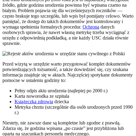
źródło, gdzie godzina urodzenia powinna być wpisana czarno na
białym. Problem pojawia się dla wcześniejszych roczników —
często brakuje tego szczegółu, lub wpis był pomijany celowo. Warto
pamiętać, że dostęp do takich dokumentów jest kontrolowany i
wymaga spełnienia formalnych procedur.
Ochrona
danych
osobowych sprawia, że nawet własną metrykę trzeba wyciągnąć z
urzędu z odpowiednią podkładką, a nie każdy USC działa równie
sprawnie.
Przed wizytą w urzędzie warto przygotować komplet dokumentów
potwierdzających tożsamość, a także dowiedzieć się, czy szukana
informacja znajduje się w aktach. Najczęściej spotykane dokumenty
pomocne w ustaleniu godziny to:
Pełny odpis aktu urodzenia (najlepiej po 2000 r.)
Karta noworodka ze szpitala
Książeczka zdrowia
dziecka
Metryka chrztu (szczególnie dla osób urodzonych przed 1990
r.)
Niestety, nie zawsze dane są kompletne lub zgodne z prawdą.
Zdarza się, że godzina wpisana „po czasie” jest przybliżona lub
oparta na szacunkach personelu medycznego.