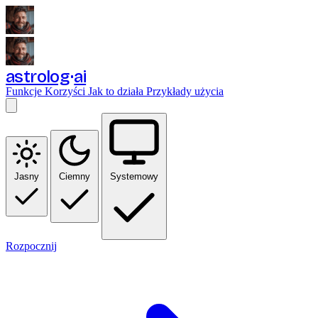
astrolog
ai
Funkcje
Korzyści
Jak to działa
Przykłady użycia
Jasny
Ciemny
Systemowy
Rozpocznij