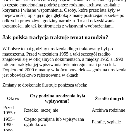
to często emocjonalna podróż przez rodzinne archiwa, szpitalne
korytarze i własne wspomnienia. Osoby, które przez lata żyły w
niepewności, opisują ulgę i głęboką zmianę postrzegania siebie po
odkryciu prawdziwej godziny narodzin. To akt odzyskiwania
tożsamości, ale też konfrontacja z własnymi wyobrażeniami.
Jak polska tradycja traktuje temat narodzin?
W Polsce temat godziny urodzenia długo traktowany był po
macoszemu. Przed wrześniem 1955 r. taki szczegół rzadko
znajdował się w oficjalnych dokumentach, a między 1955 a 1990
rokiem praktyka jej wpisywania była nieregularna i pełna luk.
Dopiero od 2000 r. mamy w końcu porządek — godzina urodzenia
jest obowiązkowo rejestrowana w aktach.
Zmiany te doskonale ilustruje poniższa tabela:
Czy godzina urodzenia była
Okres
Źródło danych
wpisywana?
Przed
Rzadko, raczej nie
Archiwa rodzinne
1955 r.
1955–
Często pomijana lub wpisywana
Parafie, szpitale
1990
ogólnikowo
1990–