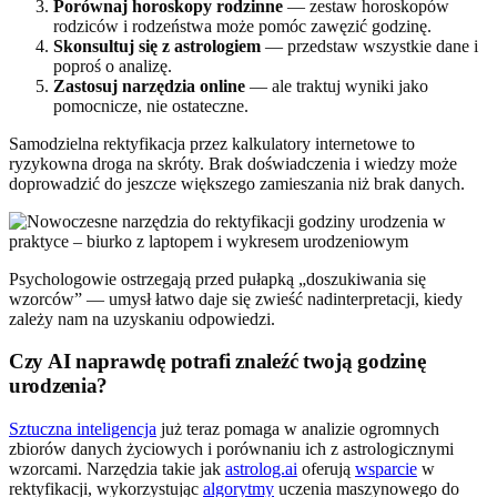
Porównaj horoskopy rodzinne
— zestaw horoskopów
rodziców i rodzeństwa może pomóc zawęzić godzinę.
Skonsultuj się z astrologiem
— przedstaw wszystkie dane i
poproś o analizę.
Zastosuj narzędzia online
— ale traktuj wyniki jako
pomocnicze, nie ostateczne.
Samodzielna rektyfikacja przez kalkulatory internetowe to
ryzykowna droga na skróty. Brak doświadczenia i wiedzy może
doprowadzić do jeszcze większego zamieszania niż brak danych.
Psychologowie ostrzegają przed pułapką „doszukiwania się
wzorców” — umysł łatwo daje się zwieść nadinterpretacji, kiedy
zależy nam na uzyskaniu odpowiedzi.
Czy AI naprawdę potrafi znaleźć twoją godzinę
urodzenia?
Sztuczna inteligencja
już teraz pomaga w analizie ogromnych
zbiorów danych życiowych i porównaniu ich z astrologicznymi
wzorcami. Narzędzia takie jak
astrolog.ai
oferują
wsparcie
w
rektyfikacji, wykorzystując
algorytmy
uczenia maszynowego do