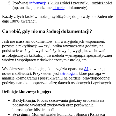
Porównaj
informacje
z kilku źródeł i zweryfikuj rozbieżności
(np. analizując rodzinne
historie
i dokumenty).
Każdy z tych kroków może przybliżyć cię do prawdy, ale żaden nie
daje 100% gwarancji.
Co robić, gdy nie ma żadnej dokumentacji?
Jeśli nie masz ani dokumentów, ani wiarygodnych wspomnień,
pozostaje rektyfikacja — czyli próba wyznaczenia godziny na
podstawie ważnych wydarzeń życiowych, wyglądu, zachowań i
astrologicznych kalkulacji. To metoda wymagająca specjalistycznej
wiedzy i współpracy z doświadczonym astrologiem.
Współczesne technologie, jak narzędzia oparte na
AI
, otwierają
nowe możliwości. Przykładem jest
astrolog.ai
, które pomaga w
analizie kosmogramu i poszukiwaniu najbardziej prawdopodobnej
godziny narodzin poprzez analizę danych osobowych i życiowych.
Definicje kluczowych pojęć:
Rektyfikacja
: Proces szacowania godziny urodzenia na
podstawie wydarzeń życiowych oraz porównania
horoskopów bliskich osób.
Syzygium
: Moment ścisłej koniunkcji Słońca i Księżyca