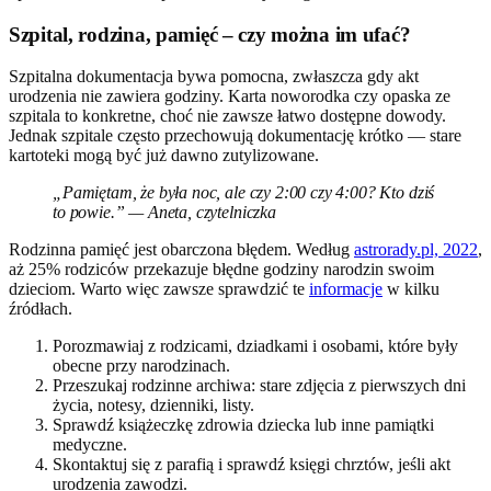
Szpital, rodzina, pamięć – czy można im ufać?
Szpitalna dokumentacja bywa pomocna, zwłaszcza gdy akt
urodzenia nie zawiera godziny. Karta noworodka czy opaska ze
szpitala to konkretne, choć nie zawsze łatwo dostępne dowody.
Jednak szpitale często przechowują dokumentację krótko — stare
kartoteki mogą być już dawno zutylizowane.
„Pamiętam, że była noc, ale czy 2:00 czy 4:00? Kto dziś
to powie.” — Aneta, czytelniczka
Rodzinna pamięć jest obarczona błędem. Według
astrorady.pl, 2022
,
aż 25% rodziców przekazuje błędne godziny narodzin swoim
dzieciom. Warto więc zawsze sprawdzić te
informacje
w kilku
źródłach.
Porozmawiaj z rodzicami, dziadkami i osobami, które były
obecne przy narodzinach.
Przeszukaj rodzinne archiwa: stare zdjęcia z pierwszych dni
życia, notesy, dzienniki, listy.
Sprawdź książeczkę zdrowia dziecka lub inne pamiątki
medyczne.
Skontaktuj się z parafią i sprawdź księgi chrztów, jeśli akt
urodzenia zawodzi.