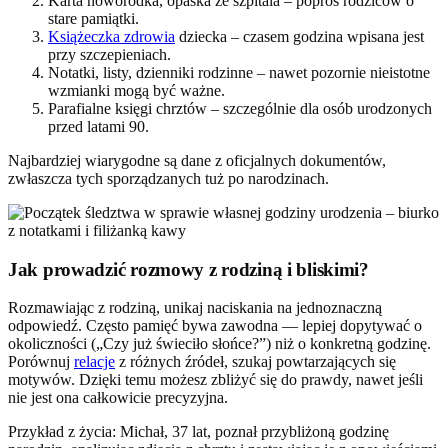
Karta noworodka, opaska ze szpitala – poproś rodziców o
stare pamiątki.
Książeczka zdrowia
dziecka – czasem godzina wpisana jest
przy szczepieniach.
Notatki, listy, dzienniki rodzinne – nawet pozornie nieistotne
wzmianki mogą być ważne.
Parafialne księgi chrztów – szczególnie dla osób urodzonych
przed latami 90.
Najbardziej wiarygodne są dane z oficjalnych dokumentów,
zwłaszcza tych sporządzanych tuż po narodzinach.
Jak prowadzić rozmowy z rodziną i bliskimi?
Rozmawiając z rodziną, unikaj naciskania na jednoznaczną
odpowiedź. Często pamięć bywa zawodna — lepiej dopytywać o
okoliczności („Czy już świeciło słońce?”) niż o konkretną godzinę.
Porównuj
relacje
z różnych źródeł, szukaj powtarzających się
motywów. Dzięki temu możesz zbliżyć się do prawdy, nawet jeśli
nie jest ona całkowicie precyzyjna.
Przykład z życia: Michał, 37 lat, poznał przybliżoną godzinę