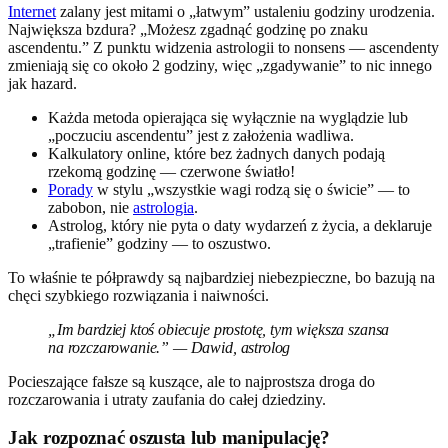
Internet
zalany jest mitami o „łatwym” ustaleniu godziny urodzenia.
Największa bzdura? „Możesz zgadnąć godzinę po znaku
ascendentu.” Z punktu widzenia astrologii to nonsens — ascendenty
zmieniają się co około 2 godziny, więc „zgadywanie” to nic innego
jak hazard.
Każda metoda opierająca się wyłącznie na wyglądzie lub
„poczuciu ascendentu” jest z założenia wadliwa.
Kalkulatory online, które bez żadnych danych podają
rzekomą godzinę — czerwone światło!
Porady
w stylu „wszystkie wagi rodzą się o świcie” — to
zabobon, nie
astrologia
.
Astrolog, który nie pyta o daty wydarzeń z życia, a deklaruje
„trafienie” godziny — to oszustwo.
To właśnie te półprawdy są najbardziej niebezpieczne, bo bazują na
chęci szybkiego rozwiązania i naiwności.
„Im bardziej ktoś obiecuje prostotę, tym większa szansa
na rozczarowanie.” — Dawid, astrolog
Pocieszające fałsze są kuszące, ale to najprostsza droga do
rozczarowania i utraty zaufania do całej dziedziny.
Jak rozpoznać oszusta lub manipulację?