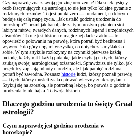
Czy naprawdę znasz swoją godzinę urodzenia? Dla setek tysięcy
osób fascynujących się astrologią to nie jest tylko kolejne pytanie z
rodzinnych rozmów. To jest punkt zero — fundament, na którym
buduje się całą mapę życia. „Jak ustalić godzinę urodzenia do
horoskopu?” brzmi jak banał, ale za tym prostym pytaniem stoi
labirynt mitów, twardych danych, rodzinnych legend i urzędniczych
absurdów. To nie jest historia o magicznej dacie z aktu — to
opowieść o polowaniu na prawdę, która potrafi być bezlitosna i
wywrócić do góry nogami wszystko, co dotychczas myślałeś o
sobie. W tym artykule rozłożymy na czynniki pierwsze każdą
metodę, każdy mit i każdą pułapkę, jakie czyhają na tych, którzy
szukają swojej astrologicznej tożsamości. Sprawdzisz nie tylko, jak
urzędnicy zapisują minuty narodzin, ale i jak pamięć rodzinna
potrafi być zawodna. Poznasz
historie
ludzi, którzy poznali prawdę
— i tych, którzy musieli zaakceptować wieczny znak zapytania.
Szykuj się na szorstką, ale potrzebną lekcję, bo prawda o godzinie
urodzenia to nie bajka. To twoja historia.
Dlaczego godzina urodzenia to święty Graal
astrologii?
Czym naprawdę jest godzina urodzenia w
horoskopie?