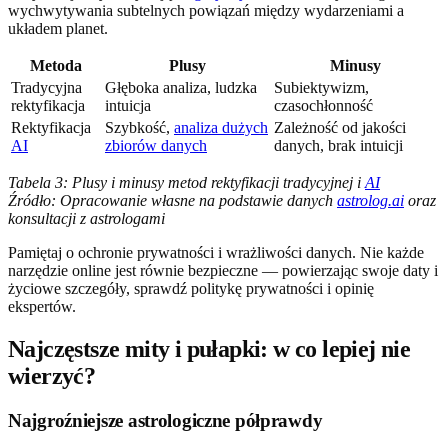
wychwytywania subtelnych powiązań między wydarzeniami a
układem planet.
Metoda
Plusy
Minusy
Tradycyjna
Głęboka analiza, ludzka
Subiektywizm,
rektyfikacja
intuicja
czasochłonność
Rektyfikacja
Szybkość,
analiza dużych
Zależność od jakości
AI
zbiorów danych
danych, brak intuicji
Tabela 3: Plusy i minusy metod rektyfikacji tradycyjnej i
AI
Źródło: Opracowanie własne na podstawie danych
astrolog.ai
oraz
konsultacji z astrologami
Pamiętaj o ochronie prywatności i wrażliwości danych. Nie każde
narzędzie online jest równie bezpieczne — powierzając swoje daty i
życiowe szczegóły, sprawdź politykę prywatności i opinię
ekspertów.
Najczęstsze mity i pułapki: w co lepiej nie
wierzyć?
Najgroźniejsze astrologiczne półprawdy