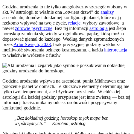
Godzina urodzenia to nie tylko anegdotyczny szczegół wpisany w
akt. W astrologii to właśnie ona „otwiera drzwi” do
analizy
ascendentu, domów i dokładnej konfiguracji planet, które mają
rzekomo wpływać na twoje życie,
relacje
, wybory zawodowe, a
nawet
zdrowie psychiczne
. Bez tej informacji
astrologia
jest ślepa –
horoskop zamienia się wtedy w ogólnikową papkę, którą można
dopasować niemal do każdego. Według danych zgromadzonych
przez
Artur Święch, 2023
, brak precyzyjnej godziny wyklucza
możliwość stworzenia pełnego kosmogramu, a każda
interpretacja
to właściwie wróżenie z fusów.
Godzina urodzenia wpływa na ascendent, punkt Midheaven oraz
położenie planet w domach. Te kluczowe elementy determinują nie
tylko twój temperament, ale i życiowe przesilenia. W chińskiej
astrologii dla każdej godziny przypisane jest inne zwierzę — bez tej
informacji tracisz unikalny odcisk osobowości przypisywany
konkretnej godzinie.
„Bez dokładnej godziny, horoskop to jak mapa bez
współrzędnych.” — Karolina, astrolog
Nie chodzi tylko o techniczny aspekt. Walka o ustalenie tej godziny