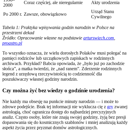
Coraz częściej, ale nieregularnie
Akty urodzenia
2000
Urząd Stanu
Po 2000 r.
Zawsze, obowiązkowo
Cywilnego
Tabela 1: Praktyka wpisywania godzin narodzin w Polsce na
przestrzeni dekad
Źródło: Opracowanie własne na podstawie
arturswiech.com
,
proastro.pl
To wszystko oznacza, że wielu dorosłych Polaków musi polegać na
pamięci rodziców lub szczątkowych zapiskach w rodzinnych
archiwach. Przykład? Babcia opowiada, że „było już po zachodzie
słońca”, a matka twierdzi, że „nad ranem”. Zderzenie rodzinnych
legend z urzędową rzeczywistością to codzienność dla
poszukiwaczy własnej godziny narodzin.
Czy można żyć bez wiedzy o godzinie urodzenia?
Nie każdy ma obsesję na punkcie minuty narodzin — i może to
zdrowe podejście. Brak tej informacji nie wyklucza cię z
gry
zwanej
astrologią, choć ogranicza dostęp do najbardziej precyzyjnych
analiz. Często osoby, które nie znają swojej godziny, żyją bez presji
dopasowania się do kosmicznych szablonów i mniej analizują każdy
aspekt życia przez pryzmat domów astrologicznych.