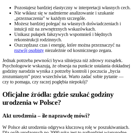
Pozostajesz bardziej elastyczny w interpretacji własnych cech.
Nie wikłasz się w nadmierne analizowanie i szukanie
„przeznaczenia” w każdym szczególe.
Możesz bardziej polegać na własnych doświadczeniach i
intuicji niż na zewnętrznych wskazówkach.
Unikasz pułapek fałszywych wspomnień i błędnych
rekonstrukcji rodzinnych.
Oszczędzasz czas i energię, które można przeznaczyć na
rozwój osobisty
niezależnie od kosmicznego zegara.
Jednak potrzeba pewności bywa silniejsza niż zdrowy rozsądek.
Psychologowie wskazują, że obsesja na punkcie ustalania dokładnej
godziny narodzin wynika z potrzeby kontroli i poczucia „bycia
zrozumianym” przez wszechświat. Warto zadać sobie pytanie —
czy to pomaga, czy raczej pogłębia niepokój?
Oficjalne źródła: gdzie szukać godziny
urodzenia w Polsce?
Akt urodzenia – ile naprawdę mówi?
W Polsce akt urodzenia odgrywa kluczową rolę w poszukiwaniach.
Dla osób urodzonych po 2000 roku jest to najbardziej wiarygodne