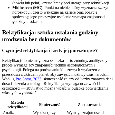
(nowiu lub pełni), często brany pod uwagę przy rektyfikacji.
Midheaven (MC)
: Punkt na niebie, który wyznacza szczyt
horoskopu i często wskazuje na karierę oraz pozycję
społeczną; jego precyzyjne ustalenie wymaga znajomości
godziny urodzenia.
Rektyfikacja: sztuka ustalania godziny
urodzenia bez dokumentów
Czym jest rektyfikacja i kiedy jej potrzebujesz?
Rektyfikacja to nie magiczna sztuczka — to żmudny, analityczny
proces wymagający znajomości technik astrologicznych i
psychologii. Polega na porównaniu kluczowych wydarzeń z
przeszłości z układem planet, aby zawęzić możliwy czas narodzin.
Według
Pro Astro, 2023
, skuteczność zależy od liczby znanych dat i
doświadczenia astrologa. Rektyfikacja wymaga uczciwości i
ostrożności — zbyt łatwo można wpaść w pułapkę potwierdzania
własnych wyobrażeń.
Metoda
Skuteczność
Zastosowanie
rektyfikacji
Analiza
Wysoka (przy
Wymaga znajomości dat i