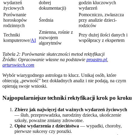
wydarzeń
dobrej
godzin kluczowych
życiowych
dokumentacji)
wydarzeń
Porównanie
Pomocniczo, zwłaszcza
horoskopów
Średnia
przy analizie dzieci-
rodzinnych
rodziców
Zmienna, rośnie z
Techniki
Przy dużej ilości danych i
rozwojem
komputerowe/
AI
współpracy z ekspertem
algorytmów
Tabela 2: Porównanie skuteczności metod rektyfikacji
Źródło: Opracowanie własne na podstawie
proastro.pl
,
arturswiech.com
Wybór wiarygodnego astrologa to klucz. Unikaj osób, które
obiecują „pewność” bez dokładnych analiz i nie podają, na czym
opierają swoje wnioski.
Najpopularniejsze techniki rektyfikacji krok po kroku
Zbierz jak najwięcej dat ważnych wydarzeń życiowych
— ślub, przeprowadzka, narodziny dziecka, ukończenie
szkoły, poważne zmiany zdrowotne.
Opisz wydarzenia z dzieciństwa
— wypadki, choroby,
pierwsze sukcesy czy porażki.