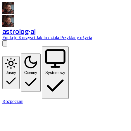
astrolog
ai
Funkcje
Korzyści
Jak to działa
Przykłady użycia
Jasny
Ciemny
Systemowy
Rozpocznij