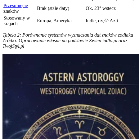
Przesunięcie
Brak (stałe daty)
Ok. 23° wstecz
znaków
Stosowany w
Europa, Ameryka
Indie, część Azji
krajach
Tabela 2: Porównanie systemów wyznaczania dat znaków zodiaku
Źródło: Opracowanie własne na podstawie Zwierciadlo.pl oraz
TwojStyl.pl