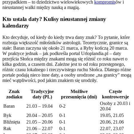
przypadkiem – to dziedzictwo wielowiekowych
kompromis
ów i
nieustannej walki między nauką a magią.
Kto ustala daty? Kulisy nieustannej zmiany
kalendarzy
Kto decyduje, od kiedy do kiedy trwa dany znak? To pytanie, które
rozbraja większość miłośników astrologii. Teoretycznie, granice są
stałe: Baran zaczyna się około 21 marca, a Ryby kończą 20 marca.
W praktyce jednak – jak podkreśla portal Urloplandia.pl – daty
przejścia Słońca między znakami mogą się różnić co roku nawet o
kilka godzin, a czasem dni. Zależne jest to od roku przestępnego,
różnic czasu lokalnego i rzeczywistego ruchu Słońca. Dlatego różne
portale podają nieco inne daty, a osoby urodzone „na granicy” mogą
mieć wątpliwości, pod jakim znakiem się urodziły.
Znak
Tradycyjne
Możliwe
Częste
zodiaku
daty (PL)
przesunięcia (dni)
kontrowersje
Osoby z 20.03 i
Baran
21.03 – 19.04
0-2
20.04
Byk
20.04 – 20.05
0-1
19.05, 21.05
Bliźnięta
21.05 – 20.06
0-1
20.06, 21.06
Rak
21.06 – 22.07
0-1
22.07, 23.07