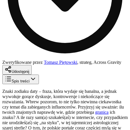
Zweryfikowane przez
Tomasz Piętowski
,
strateg, Across Gravity
Udostępnij
Spis treści
Znaki zodiaku daty – fraza, która wydaje się banalna, a jednak
wywołuje gorące dyskusje, kontrowersje i niekończące się
rozważania. Wbrew pozorom, to nie tylko niewinna ciekawostka
czy temat dla zabieganych influencerów. Przyjrzyj się uważnie: ilu
twoich znajomych naprawdę wie, gdzie przebiega
granica
ich
znaku? A ile razy sam(a) szukałeś(aś) w internecie, czy przypadkiem
nie urodziłeś(aś) się „na styku”, w tej tajemniczej astrologicznej
szarej strefie? O tym, że polskie portale coraz częściej mylą się w