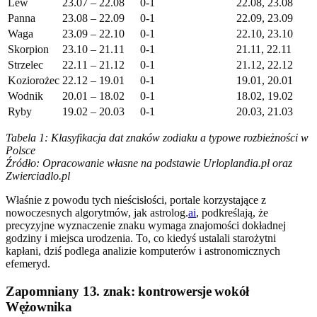
Lew
23.07 – 22.08
0-1
22.08, 23.08
Panna
23.08 – 22.09
0-1
22.09, 23.09
Waga
23.09 – 22.10
0-1
22.10, 23.10
Skorpion
23.10 – 21.11
0-1
21.11, 22.11
Strzelec
22.11 – 21.12
0-1
21.12, 22.12
Koziorożec
22.12 – 19.01
0-1
19.01, 20.01
Wodnik
20.01 – 18.02
0-1
18.02, 19.02
Ryby
19.02 – 20.03
0-1
20.03, 21.03
Tabela 1: Klasyfikacja dat znaków zodiaku a typowe rozbieżności w
Polsce
Źródło: Opracowanie własne na podstawie Urloplandia.pl oraz
Zwierciadlo.pl
Właśnie z powodu tych nieścisłości, portale korzystające z
nowoczesnych algorytmów, jak astrolog.
ai
, podkreślają, że
precyzyjne wyznaczenie znaku wymaga znajomości dokładnej
godziny i miejsca urodzenia. To, co kiedyś ustalali starożytni
kapłani, dziś podlega analizie komputerów i astronomicznych
efemeryd.
Zapomniany 13. znak: kontrowersje wokół
Wężownika