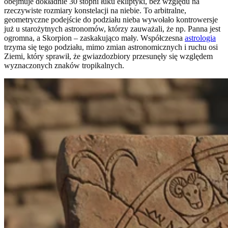
obejmuje dokładnie 30 stopni łuku ekliptyki, bez względu na
rzeczywiste rozmiary konstelacji na niebie. To arbitralne,
geometryczne podejście do podziału nieba wywołało kontrowersje
już u starożytnych astronomów, którzy zauważali, że np. Panna jest
ogromna, a Skorpion – zaskakująco mały. Współczesna
astrologia
trzyma się tego podziału, mimo zmian astronomicznych i ruchu osi
Ziemi, który sprawił, że gwiazdozbiory przesunęły się względem
wyznaczonych znaków tropikalnych.