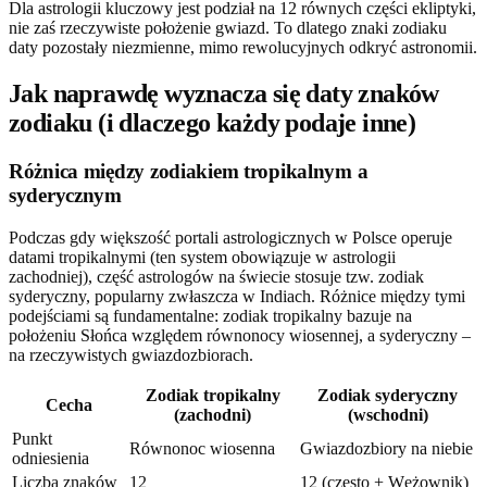
Dla astrologii kluczowy jest podział na 12 równych części ekliptyki,
nie zaś rzeczywiste położenie gwiazd. To dlatego znaki zodiaku
daty pozostały niezmienne, mimo rewolucyjnych odkryć astronomii.
Jak naprawdę wyznacza się daty znaków
zodiaku (i dlaczego każdy podaje inne)
Różnica między zodiakiem tropikalnym a
syderycznym
Podczas gdy większość portali astrologicznych w Polsce operuje
datami tropikalnymi (ten system obowiązuje w astrologii
zachodniej), część astrologów na świecie stosuje tzw. zodiak
syderyczny, popularny zwłaszcza w Indiach. Różnice między tymi
podejściami są fundamentalne: zodiak tropikalny bazuje na
położeniu Słońca względem równonocy wiosennej, a syderyczny –
na rzeczywistych gwiazdozbiorach.
Zodiak tropikalny
Zodiak syderyczny
Cecha
(zachodni)
(wschodni)
Punkt
Równonoc wiosenna
Gwiazdozbiory na niebie
odniesienia
Liczba znaków
12
12 (często + Wężownik)