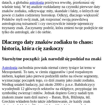
datach, a globalna
astrologia
przeżywa rewoltę, przekonasz się
właśnie tutaj. W tej analizie rozkładamy na czynniki pierwsze daty
znaków zodiaku, odkrywając mity, skandale i fakty, o których nie
powie ci żaden codzienny horoskop. Odkryj, dlaczego większość
Polaków myli swój znak, jak rozpoznać swoją prawdziwą
astrologiczną tożsamość i czy rzeczywiście istnieje tajemniczy
trzynasty znak. Zaczynamy podróż, która zmieni twoje podejście nie
tylko do astrologii, ale i do siebie.
Dlaczego daty znaków zodiaku to chaos:
historia, która cię zaskoczy
Starożytne początki: jak narodził się podział na znaki
Astrologia
zachodnia powstała niemal cztery tysiące lat temu w
Mezopotamii. To tam, w cieniu zigguratów i pod rozpalonym
niebem, kapłani jako pierwsi podzielili niebo na równe segmenty,
wyznaczając początek tego, co dziś znamy jako znaki zodiaku.
Według ustaleń badaczy, już około 2000 r. p.n.e. Babilończycy
wyodrębnili 12 głównych sektorów na ekliptyce, przypisując im
symbolikę zwierząt i mitów. Jednak dopiero Grecy nadali tym
znakom znane nam dziś nazwy – Baran, Byk, Bliźnięta, itd.
Greckim wkładem było także zdefiniowanie, że każdy znak