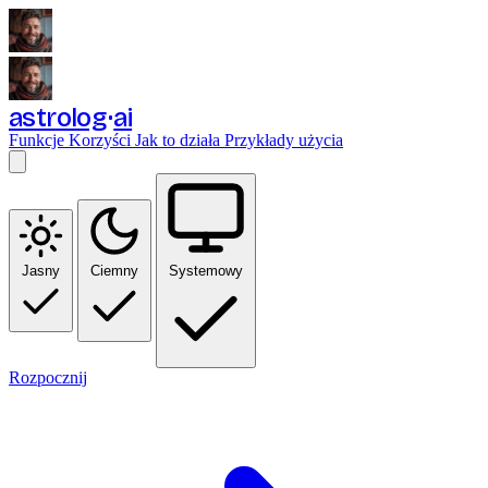
astrolog
ai
Funkcje
Korzyści
Jak to działa
Przykłady użycia
Jasny
Ciemny
Systemowy
Rozpocznij