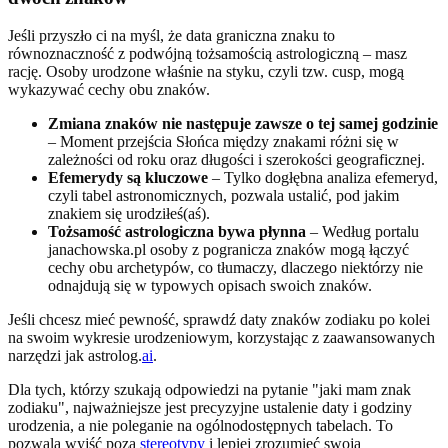
Jeśli przyszło ci na myśl, że data graniczna znaku to
równoznaczność z podwójną tożsamością astrologiczną – masz
rację. Osoby urodzone właśnie na styku, czyli tzw. cusp, mogą
wykazywać cechy obu znaków.
Zmiana znaków nie następuje zawsze o tej samej godzinie
– Moment przejścia Słońca między znakami różni się w
zależności od roku oraz długości i szerokości geograficznej.
Efemerydy są kluczowe
– Tylko dogłębna analiza efemeryd,
czyli tabel astronomicznych, pozwala ustalić, pod jakim
znakiem się urodziłeś(aś).
Tożsamość astrologiczna bywa płynna
– Według portalu
janachowska.pl osoby z pogranicza znaków mogą łączyć
cechy obu archetypów, co tłumaczy, dlaczego niektórzy nie
odnajdują się w typowych opisach swoich znaków.
Jeśli chcesz mieć pewność, sprawdź daty znaków zodiaku po kolei
na swoim wykresie urodzeniowym, korzystając z zaawansowanych
narzędzi jak astrolog.
ai
.
Dla tych, którzy szukają odpowiedzi na pytanie "jaki mam znak
zodiaku", najważniejsze jest precyzyjne ustalenie daty i godziny
urodzenia, a nie poleganie na ogólnodostępnych tabelach. To
pozwala wyjść poza
stereotypy
i lepiej zrozumieć swoją