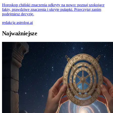
Horoskop chiński znaczenia odkryty na nowo: poznaj szokujące
fakty, prawdziwe znaczenia i ukryte pułapki. Przeczytaj zanim
podejmiesz decyzję.
redakcja
astrolog.ai
Najważniejsze