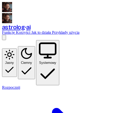
astrolog
ai
Funkcje
Korzyści
Jak to działa
Przykłady użycia
Jasny
Ciemny
Systemowy
Rozpocznij