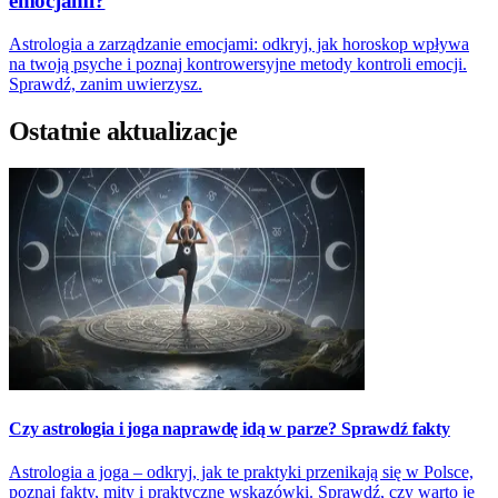
emocjami?
Astrologia a zarządzanie emocjami: odkryj, jak horoskop wpływa
na twoją psyche i poznaj kontrowersyjne metody kontroli emocji.
Sprawdź, zanim uwierzysz.
Ostatnie aktualizacje
Czy astrologia i joga naprawdę idą w parze? Sprawdź fakty
Astrologia a joga – odkryj, jak te praktyki przenikają się w Polsce,
poznaj fakty, mity i praktyczne wskazówki. Sprawdź, czy warto je