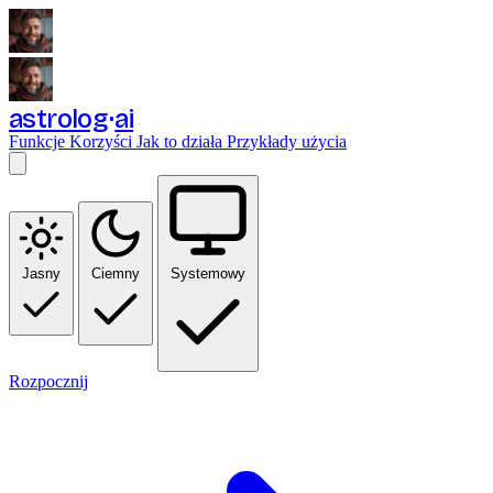
astrolog
ai
Funkcje
Korzyści
Jak to działa
Przykłady użycia
Jasny
Ciemny
Systemowy
Rozpocznij