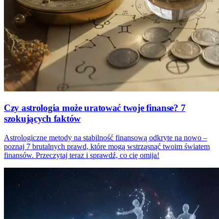
Czy astrologia może uratować twoje finanse? 7
szokujących faktów
Astrologiczne metody na stabilność finansową odkryte na nowo –
poznaj 7 brutalnych prawd, które mogą wstrząsnąć twoim światem
finansów. Przeczytaj teraz i sprawdź, co cię omija!