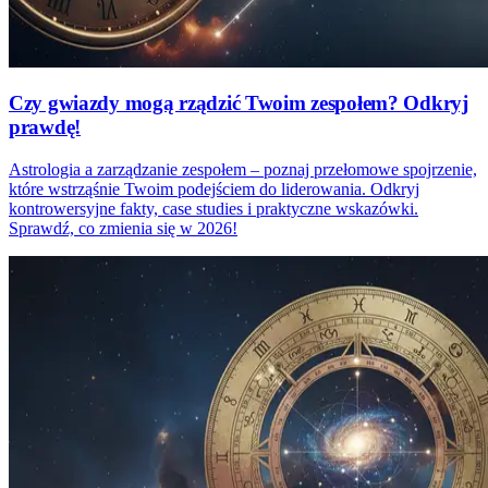
Czy gwiazdy mogą rządzić Twoim zespołem? Odkryj
prawdę!
Astrologia a zarządzanie zespołem – poznaj przełomowe spojrzenie,
które wstrząśnie Twoim podejściem do liderowania. Odkryj
kontrowersyjne fakty, case studies i praktyczne wskazówki.
Sprawdź, co zmienia się w 2026!