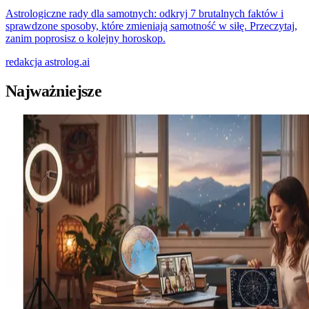
Astrologiczne rady dla samotnych: odkryj 7 brutalnych faktów i
sprawdzone sposoby, które zmieniają samotność w siłę. Przeczytaj,
zanim poprosisz o kolejny horoskop.
redakcja
astrolog.ai
Najważniejsze