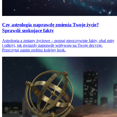
Czy astrologia naprawdę zmienia Twoje życie?
Sprawdź szokujące fakty
Astrologia a zmiany życiowe – poznaj nieoczywiste fakty, obal mity
i odkryj, jak gwiazdy naprawdę wpływają na Twoje decyzje.
Przeczytaj zanim zrobisz kolejny krok.