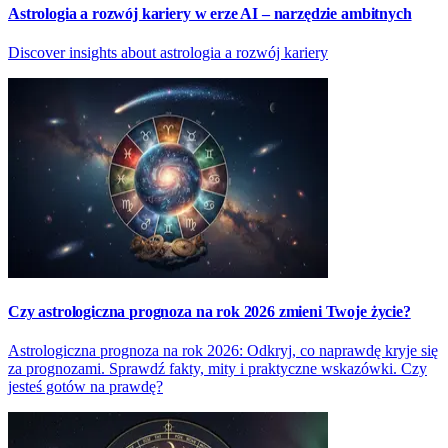
Astrologia a rozwój kariery w erze AI – narzędzie ambitnych
Discover insights about astrologia a rozwój kariery
Czy astrologiczna prognoza na rok 2026 zmieni Twoje życie?
Astrologiczna prognoza na rok 2026: Odkryj, co naprawdę kryje się
za prognozami. Sprawdź fakty, mity i praktyczne wskazówki. Czy
jesteś gotów na prawdę?