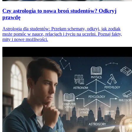
Czy astrologia to nowa broń studentów? Odkryj
prawdę
Astrologia dla studentów: Przełam schematy, odkryj, jak zodiak
może pomóc w nauce, relacjach i życiu na uczelni. Poznaj fakty,
mity i nowe możliwości.