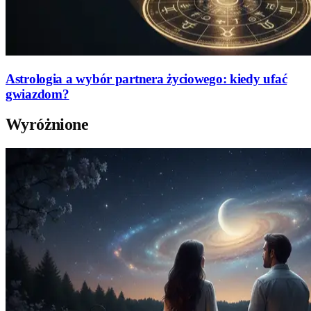
Astrologia a wybór partnera życiowego: kiedy ufać
gwiazdom?
Wyróżnione