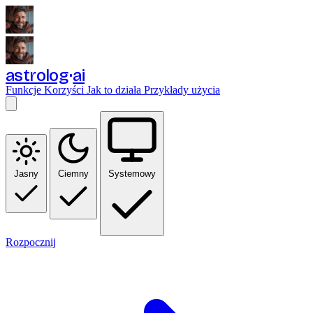
astrolog
ai
Funkcje
Korzyści
Jak to działa
Przykłady użycia
Jasny
Ciemny
Systemowy
Rozpocznij