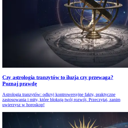
Czy astrologia tranzytów to iluzja czy przewaga?
Poznaj prawdę
Astrologia tranzytów: odkryj kontrowersyjne fakty, praktyczne
zastosowania i mity, które blokują twój rozwój. Przeczytaj, zanim
uwierzysz w horoskop!