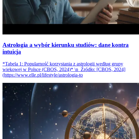
Astrologia a wybór kierunku studiów: dane kontra
intuicja
*Tabela 1: Popularność korzystania z astrologii według grupy
wiekowej w Polsce (CBOS, 2024)* \n_Źródło: [CBOS, 2024]
(https://www.elle.pl/lifestyle/astrologia-to