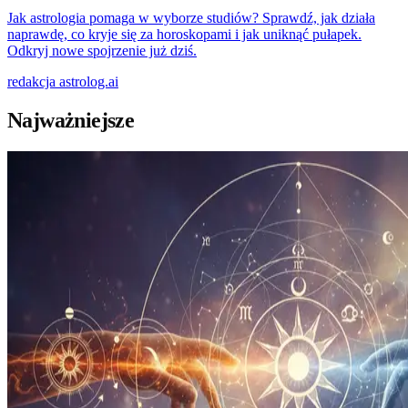
Jak astrologia pomaga w wyborze studiów? Sprawdź, jak działa
naprawdę, co kryje się za horoskopami i jak uniknąć pułapek.
Odkryj nowe spojrzenie już dziś.
redakcja
astrolog.ai
Najważniejsze