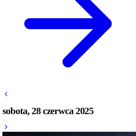
sobota, 28 czerwca 2025