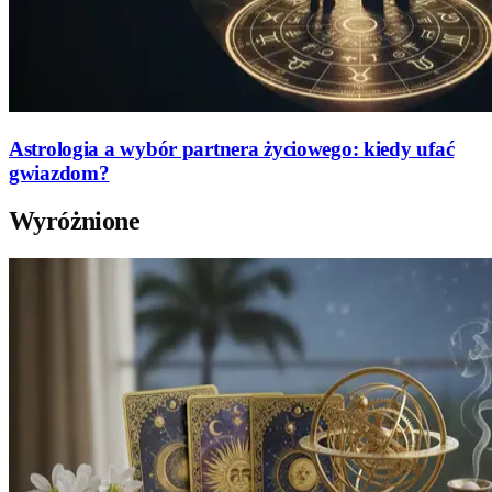
Astrologia a wybór partnera życiowego: kiedy ufać
gwiazdom?
Wyróżnione