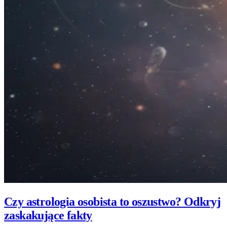
Czy astrologia osobista to oszustwo? Odkryj
zaskakujące fakty