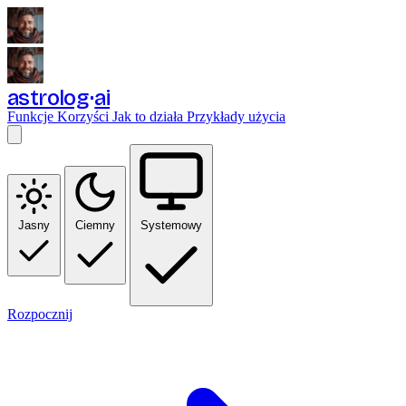
astrolog
ai
Funkcje
Korzyści
Jak to działa
Przykłady użycia
Jasny
Ciemny
Systemowy
Rozpocznij