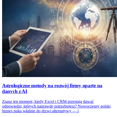
Astrologiczne metody na rozwój firmy oparte na
danych z AI
Znasz ten moment, kiedy Excel i CRM przestają dawać
odpowiedzi, których naprawdę potrzebujesz? Nowoczesny polski
biznes puka właśnie do drzwi alternatywy — i