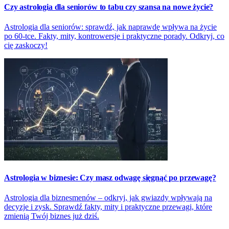
Czy astrologia dla seniorów to tabu czy szansa na nowe życie?
Astrologia dla seniorów: sprawdź, jak naprawdę wpływa na życie
po 60-tce. Fakty, mity, kontrowersje i praktyczne porady. Odkryj, co
cię zaskoczy!
Astrologia w biznesie: Czy masz odwagę sięgnąć po przewagę?
Astrologia dla biznesmenów – odkryj, jak gwiazdy wpływają na
decyzje i zysk. Sprawdź fakty, mity i praktyczne przewagi, które
zmienią Twój biznes już dziś.