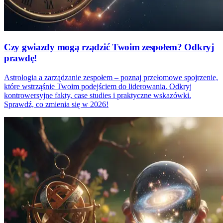
Czy gwiazdy mogą rządzić Twoim zespołem? Odkryj
prawdę!
Astrologia a zarządzanie zespołem – poznaj przełomowe spojrzenie,
które wstrząśnie Twoim podejściem do liderowania. Odkryj
kontrowersyjne fakty, case studies i praktyczne wskazówki.
Sprawdź, co zmienia się w 2026!