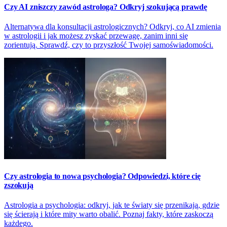
Czy AI zniszczy zawód astrologa? Odkryj szokującą prawdę
Alternatywa dla konsultacji astrologicznych? Odkryj, co AI zmienia
w astrologii i jak możesz zyskać przewagę, zanim inni się
zorientują. Sprawdź, czy to przyszłość Twojej samoświadomości.
Czy astrologia to nowa psychologia? Odpowiedzi, które cię
zszokują
Astrologia a psychologia: odkryj, jak te światy się przenikają, gdzie
się ścierają i które mity warto obalić. Poznaj fakty, które zaskoczą
każdego.