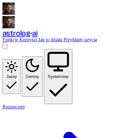
astrolog
ai
Funkcje
Korzyści
Jak to działa
Przykłady użycia
Jasny
Ciemny
Systemowy
Rozpocznij