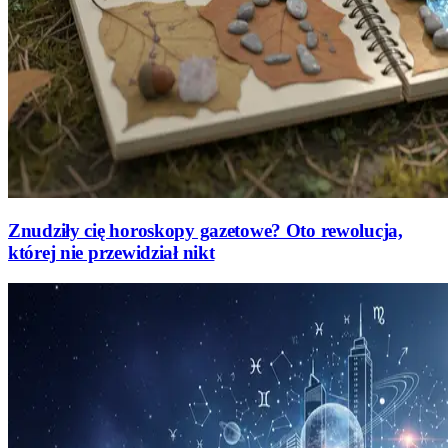
Znudziły cię horoskopy gazetowe? Oto rewolucja,
której nie przewidział nikt