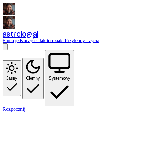
astrolog
ai
Funkcje
Korzyści
Jak to działa
Przykłady użycia
Jasny
Ciemny
Systemowy
Rozpocznij