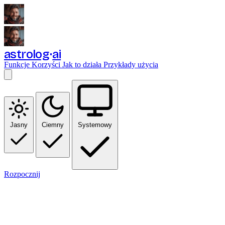
astrolog
ai
Funkcje
Korzyści
Jak to działa
Przykłady użycia
Jasny
Ciemny
Systemowy
Rozpocznij