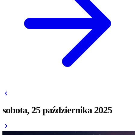
sobota, 25 października 2025