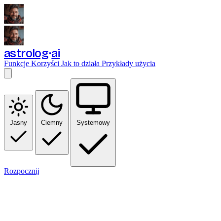
astrolog
ai
Funkcje
Korzyści
Jak to działa
Przykłady użycia
Jasny
Ciemny
Systemowy
Rozpocznij