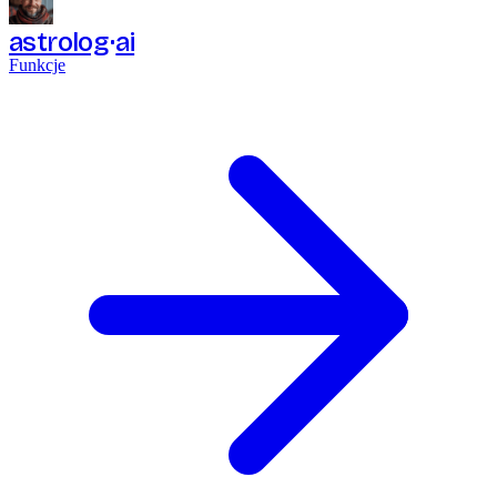
astrolog
ai
Funkcje