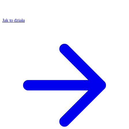
Jak to działa