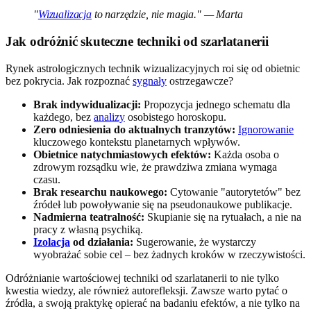
"
Wizualizacja
to narzędzie, nie magia." — Marta
Jak odróżnić skuteczne techniki od szarlatanerii
Rynek astrologicznych technik wizualizacyjnych roi się od obietnic
bez pokrycia. Jak rozpoznać
sygnały
ostrzegawcze?
Brak indywidualizacji:
Propozycja jednego schematu dla
każdego, bez
analizy
osobistego horoskopu.
Zero odniesienia do aktualnych tranzytów:
Ignorowanie
kluczowego kontekstu planetarnych wpływów.
Obietnice natychmiastowych efektów:
Każda osoba o
zdrowym rozsądku wie, że prawdziwa zmiana wymaga
czasu.
Brak researchu naukowego:
Cytowanie "autorytetów" bez
źródeł lub powoływanie się na pseudonaukowe publikacje.
Nadmierna teatralność:
Skupianie się na rytuałach, a nie na
pracy z własną psychiką.
Izolacja
od działania:
Sugerowanie, że wystarczy
wyobrażać sobie cel – bez żadnych kroków w rzeczywistości.
Odróżnianie wartościowej techniki od szarlatanerii to nie tylko
kwestia wiedzy, ale również autorefleksji. Zawsze warto pytać o
źródła, a swoją praktykę opierać na badaniu efektów, a nie tylko na