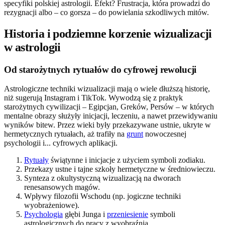
specyfiki polskiej astrologii. Efekt? Frustracja, która prowadzi do
rezygnacji albo – co gorsza – do powielania szkodliwych mitów.
Historia i podziemne korzenie wizualizacji
w astrologii
Od starożytnych rytuałów do cyfrowej rewolucji
Astrologiczne techniki wizualizacji mają o wiele dłuższą historię,
niż sugerują Instagram i TikTok. Wywodzą się z praktyk
starożytnych cywilizacji – Egipcjan, Greków, Persów – w których
mentalne obrazy służyły inicjacji, leczeniu, a nawet przewidywaniu
wyników bitew. Przez wieki były przekazywane ustnie, ukryte w
hermetycznych rytuałach, aż trafiły na
grunt
nowoczesnej
psychologii i... cyfrowych aplikacji.
Rytuały
świątynne i inicjacje z użyciem symboli zodiaku.
Przekazy ustne i tajne szkoły hermetyczne w średniowieczu.
Synteza z okultystyczną wizualizacją na dworach
renesansowych magów.
Wpływy filozofii Wschodu (np. jogiczne techniki
wyobrażeniowe).
Psychologia
głębi Junga i
przeniesienie
symboli
astrologicznych do pracy z wyobraźnią.