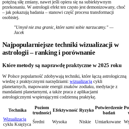
potężną siłę zmiany, nawet jeśli opiera się na subiektywnym
przekonaniu. W astrologii efekt ten często jest demonizowany, choć
– jak pokazują badania – stanowi część procesu transformacji
osobistej.
"Umysł nie zna granic, które sami sobie narzucamy." —
Jacek
Najpopularniejsze techniki wizualizacji w
astrologii – ranking i porównanie
Które metody są naprawdę praktyczne w 2025 roku
W Polsce popularność zdobywają techniki, które łączą astrologiczną
wiedzę z praktycznymi narzędziami:
wizualizacja
cykli
planetarnych, mapowanie energii znaków zodiaku, medytacje z
mandalami planetarnymi, a także praca z aplikacjami
astrologicznymi wspierającymi codzienną praktykę.
Poziom
Potwierdzenie
Po
Technika
Efektywność
Ryzyko
trudności
badań
Wizualizacja
Średni
Wysoka
Niskie
Umiarkowane
Wy
cyklu Księżyca