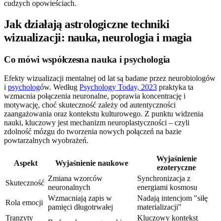
cudzych opowieściach.
Jak działają astrologiczne techniki
wizualizacji: nauka, neurologia i magia
Co mówi współczesna nauka i psychologia
Efekty wizualizacji mentalnej od lat są badane przez neurobiologów
i
psycholog
ów. Według
Psychology Today, 2023
praktyka ta
wzmacnia połączenia neuronalne, poprawia koncentrację i
motywację, choć skuteczność zależy od autentyczności
zaangażowania oraz kontekstu kulturowego. Z punktu widzenia
nauki, kluczowy jest mechanizm neuroplastyczności – czyli
zdolność mózgu do tworzenia nowych połączeń na bazie
powtarzalnych wyobrażeń.
Wyjaśnienie
Aspekt
Wyjaśnienie naukowe
ezoteryczne
Zmiana wzorców
Synchronizacja z
Skuteczność
neuronalnych
energiami kosmosu
Wzmacniają zapis w
Nadają intencjom "siłę
Rola emocji
pamięci długotrwałej
materializacji"
Tranzyty
Kluczowy kontekst