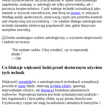
Wielu użytkowników zaczyna praktykę w stanie emocjonalnego
zagubienia, szukając w astrologii nie tylko przewodnika, ale i
poczucia bezpieczeństwa. Część traktuje techniki wizualizacji jako
ratunek w kryzysie zawodowym, inni liczą na
pomoc
w relacjach.
Według analiz społecznych, motywacją często jest potrzeba kontroli
nad chaotyczną rzeczywistością – i to właśnie dlatego astrologiczne
techniki mentalne zdobywają popularność tam, gdzie klasyczne
narzędzia zawodzą.
"Nie szukam cudów. Chcę wiedzieć, czy to naprawdę
działa."
— Ola
Co blokuje większość ludzi przed skutecznym użyciem
tych technik
Większość
poradnik
ów o astrologicznych technikach wizualizacji
powiela te
same
błędy: obiecują
szybkie efekty
, ignorują
indywidualne różnice, nie
tłumacz
ą kontekstu planetarnych
wpływów. Największą barierą jest brak systematycznej praktyki –
bez regularności i dyscypliny efekty są po prostu iluzoryczne.
Użytkownicy często nie mają świadomości aktualnych tranzytów i