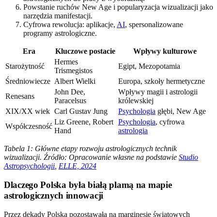
Powstanie ruchów New Age i popularyzacja wizualizacji jako
narzędzia manifestacji.
Cyfrowa rewolucja: aplikacje,
AI
, spersonalizowane
programy astrologiczne.
Era
Kluczowe postacie
Wpływy kulturowe
Hermes
Starożytność
Egipt, Mezopotamia
Trismegistos
Średniowiecze
Albert Wielki
Europa, szkoły hermetyczne
John Dee,
Wpływy magii i astrologii
Renesans
Paracelsus
królewskiej
XIX/XX wiek
Carl Gustav Jung
Psychologia
głębi, New Age
Liz Greene, Robert
Psychologia
, cyfrowa
Współczesność
Hand
astrologia
Tabela 1: Główne etapy rozwoju astrologicznych technik
wizualizacji. Źródło: Opracowanie własne na podstawie
Studio
Astropsychologii
,
ELLE, 2024
Dlaczego Polska była białą plamą na mapie
astrologicznych innowacji
Przez dekady Polska pozostawała na marginesie światowych