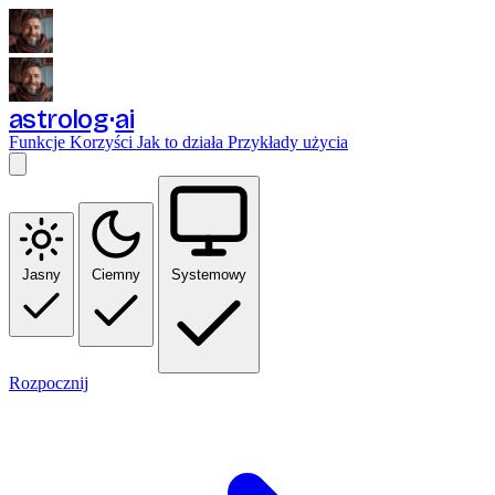
astrolog
ai
Funkcje
Korzyści
Jak to działa
Przykłady użycia
Jasny
Ciemny
Systemowy
Rozpocznij