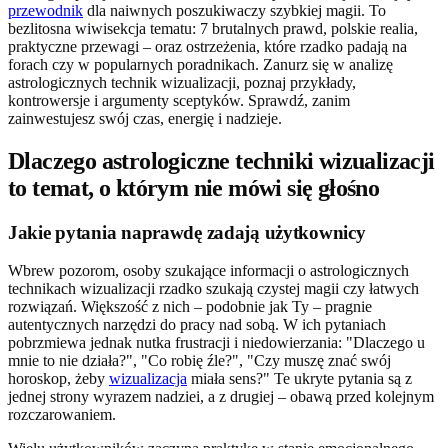
przewodnik
dla naiwnych poszukiwaczy szybkiej magii. To
bezlitosna wiwisekcja tematu: 7 brutalnych prawd, polskie realia,
praktyczne przewagi – oraz ostrzeżenia, które rzadko padają na
forach czy w popularnych poradnikach. Zanurz się w analizę
astrologicznych technik wizualizacji, poznaj przykłady,
kontrowersje i argumenty sceptyków. Sprawdź, zanim
zainwestujesz swój czas, energię i nadzieje.
Dlaczego astrologiczne techniki wizualizacji
to temat, o którym nie mówi się głośno
Jakie pytania naprawdę zadają użytkownicy
Wbrew pozorom, osoby szukające informacji o astrologicznych
technikach wizualizacji rzadko szukają czystej magii czy łatwych
rozwiązań. Większość z nich – podobnie jak Ty – pragnie
autentycznych narzędzi do pracy nad sobą. W ich pytaniach
pobrzmiewa jednak nutka frustracji i niedowierzania: "Dlaczego u
mnie to nie działa?", "Co robię źle?", "Czy muszę znać swój
horoskop, żeby
wizualizacja
miała sens?" Te ukryte pytania są z
jednej strony wyrazem nadziei, a z drugiej – obawą przed kolejnym
rozczarowaniem.