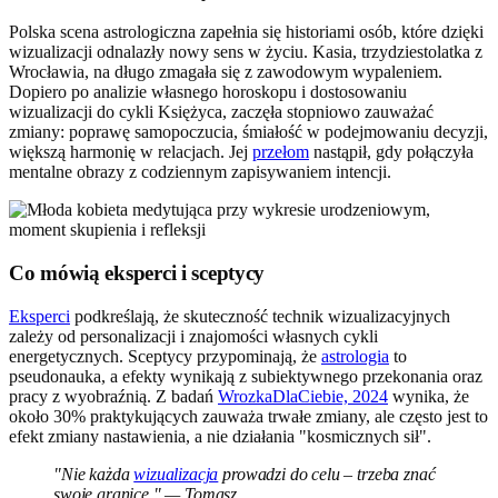
Polska scena astrologiczna zapełnia się historiami osób, które dzięki
wizualizacji odnalazły nowy sens w życiu. Kasia, trzydziestolatka z
Wrocławia, na długo zmagała się z zawodowym wypaleniem.
Dopiero po analizie własnego horoskopu i dostosowaniu
wizualizacji do cykli Księżyca, zaczęła stopniowo zauważać
zmiany: poprawę samopoczucia, śmiałość w podejmowaniu decyzji,
większą harmonię w relacjach. Jej
przełom
nastąpił, gdy połączyła
mentalne obrazy z codziennym zapisywaniem intencji.
Co mówią eksperci i sceptycy
Eksperci
podkreślają, że skuteczność technik wizualizacyjnych
zależy od personalizacji i znajomości własnych cykli
energetycznych. Sceptycy przypominają, że
astrologia
to
pseudonauka, a efekty wynikają z subiektywnego przekonania oraz
pracy z wyobraźnią. Z badań
WrozkaDlaCiebie, 2024
wynika, że
około 30% praktykujących zauważa trwałe zmiany, ale często jest to
efekt zmiany nastawienia, a nie działania "kosmicznych sił".
"Nie każda
wizualizacja
prowadzi do celu – trzeba znać
swoje granice." — Tomasz