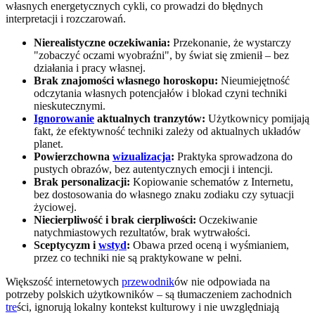
własnych energetycznych cykli, co prowadzi do błędnych
interpretacji i rozczarowań.
Nierealistyczne oczekiwania:
Przekonanie, że wystarczy
"zobaczyć oczami wyobraźni", by świat się zmienił – bez
działania i pracy własnej.
Brak znajomości własnego horoskopu:
Nieumiejętność
odczytania własnych potencjałów i blokad czyni techniki
nieskutecznymi.
Ignorowanie
aktualnych tranzytów:
Użytkownicy pomijają
fakt, że efektywność techniki zależy od aktualnych układów
planet.
Powierzchowna
wizualizacja
:
Praktyka sprowadzona do
pustych obrazów, bez autentycznych emocji i intencji.
Brak personalizacji:
Kopiowanie schematów z Internetu,
bez dostosowania do własnego znaku zodiaku czy sytuacji
życiowej.
Niecierpliwość i brak cierpliwości:
Oczekiwanie
natychmiastowych rezultatów, brak wytrwałości.
Sceptycyzm i
wstyd
:
Obawa przed oceną i wyśmianiem,
przez co techniki nie są praktykowane w pełni.
Większość internetowych
przewodnik
ów nie odpowiada na
potrzeby polskich użytkowników – są tłumaczeniem zachodnich
tre
ści, ignorują lokalny kontekst kulturowy i nie uwzględniają