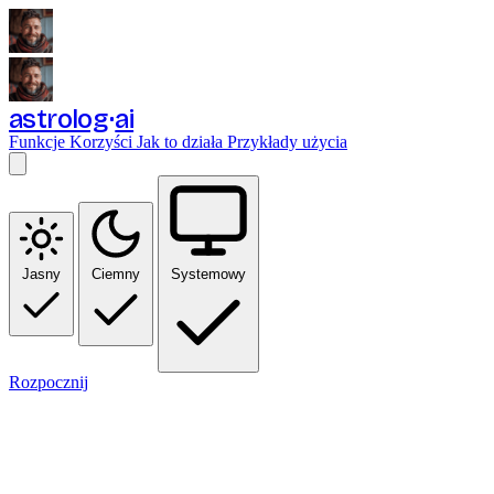
astrolog
ai
Funkcje
Korzyści
Jak to działa
Przykłady użycia
Jasny
Ciemny
Systemowy
Rozpocznij