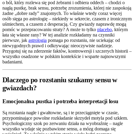
o ból, który rozlewa się pod żebrami i odbiera oddech – chodzi o
nagłą pustkę, brak sensu, potrzebę zrozumienia, której nie zaspokoją
żadne „dobre rady” znajomych. To właśnie wtedy coraz więcej
osób sięga po astrologię – niekiedy w sekrecie, czasem z ironicznym
uśmiechem, a czasem z desperacją. Czy gwiazdy naprawdę mogą
pomóc w przepracowaniu straty? A może to tylko
placebo
, którym
łata się własne rany? W tej analizie rozkładamy na czynniki
pierwsze, jak
astrologia
pomaga po rozstaniu, nie uciekając od
niewygodnych prawd i odkrywając nieoczywiste nadzieje.
Przygotuj się na zderzenie faktów, kontrowersji i szczerych historii –
wszystko osadzone w polskim kontekście i wsparte najnowszymi
badaniami.
Dlaczego po rozstaniu szukamy sensu w
gwiazdach?
Emocjonalna pustka i potrzeba interpretacji losu
Są rozstania nagłe i gwałtowne, są i te przeciągnięte w czasie,
przypominające powolne rozkładanie skrzydeł motyla pod szkłem.
Psychologiczny szok po zerwaniu działa na wyobraźnię – nagle
wszystko wydaje się pozbawione sensu, a mózg domaga się