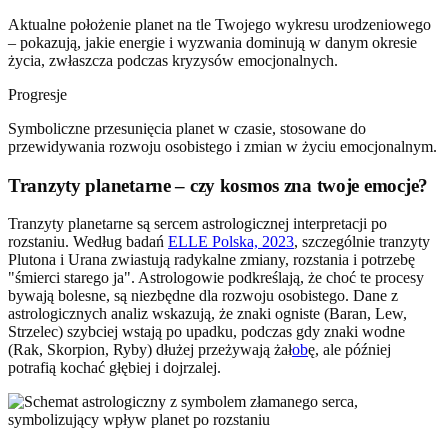
Aktualne położenie planet na tle Twojego wykresu urodzeniowego
– pokazują, jakie energie i wyzwania dominują w danym okresie
życia, zwłaszcza podczas kryzysów emocjonalnych.
Progresje
Symboliczne przesunięcia planet w czasie, stosowane do
przewidywania rozwoju osobistego i zmian w życiu emocjonalnym.
Tranzyty planetarne – czy kosmos zna twoje emocje?
Tranzyty planetarne są sercem astrologicznej interpretacji po
rozstaniu. Według badań
ELLE Polska, 2023
, szczególnie tranzyty
Plutona i Urana zwiastują radykalne zmiany, rozstania i potrzebę
"śmierci starego ja". Astrologowie podkreślają, że choć te procesy
bywają bolesne, są niezbędne dla rozwoju osobistego. Dane z
astrologicznych analiz wskazują, że znaki ogniste (Baran, Lew,
Strzelec) szybciej wstają po upadku, podczas gdy znaki wodne
(Rak, Skorpion, Ryby) dłużej przeżywają żał
ob
ę, ale później
potrafią kochać głębiej i dojrzalej.