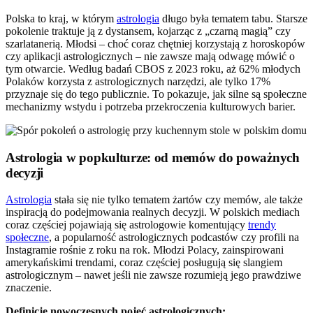
Polska to kraj, w którym
astrologia
długo była tematem tabu. Starsze
pokolenie traktuje ją z dystansem, kojarząc z „czarną magią” czy
szarlatanerią. Młodsi – choć coraz chętniej korzystają z horoskopów
czy aplikacji astrologicznych – nie zawsze mają odwagę mówić o
tym otwarcie. Według badań CBOS z 2023 roku, aż 62% młodych
Polaków korzysta z astrologicznych narzędzi, ale tylko 17%
przyznaje się do tego publicznie. To pokazuje, jak silne są społeczne
mechanizmy wstydu i potrzeba przekroczenia kulturowych barier.
Astrologia w popkulturze: od memów do poważnych
decyzji
Astrologia
stała się nie tylko tematem żartów czy memów, ale także
inspiracją do podejmowania realnych decyzji. W polskich mediach
coraz częściej pojawiają się astrologowie komentujący
trendy
społeczne
, a popularność astrologicznych podcastów czy profili na
Instagramie rośnie z roku na rok. Młodzi Polacy, zainspirowani
amerykańskimi trendami, coraz częściej posługują się slangiem
astrologicznym – nawet jeśli nie zawsze rozumieją jego prawdziwe
znaczenie.
Definicje nowoczesnych pojęć astrologicznych: