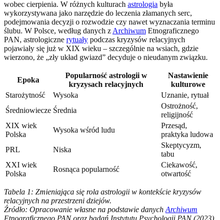
wobec cierpienia. W różnych kulturach
astrologia
była
wykorzystywana jako narzędzie do leczenia złamanych serc,
podejmowania decyzji o rozwodzie czy nawet wyznaczania terminu
ślubu. W Polsce, według danych z
Archiwum
Etnograficznego
PAN, astrologiczne
rytuały
podczas kryzysów relacyjnych
pojawiały się już w XIX wieku – szczególnie na wsiach, gdzie
wierzono, że „zły układ gwiazd” decyduje o nieudanym związku.
Popularność astrologii w
Nastawienie
Epoka
kryzysach relacyjnych
kulturowe
Starożytność
Wysoka
Uznanie, rytuał
Ostrożność,
Średniowiecze
Średnia
religijność
XIX wiek
Przesąd,
Wysoka wśród ludu
Polska
praktyka ludowa
Skeptycyzm,
PRL
Niska
tabu
XXI wiek
Ciekawość,
Rosnąca popularność
Polska
otwartość
Tabela 1: Zmieniająca się rola astrologii w kontekście kryzysów
relacyjnych na przestrzeni dziejów.
Źródło: Opracowanie własne na podstawie danych
Archiwum
Etnograficznego PAN oraz badań Instytutu Psychologii PAN (2023).