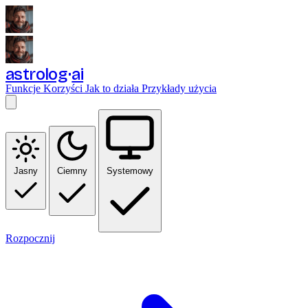
astrolog
ai
Funkcje
Korzyści
Jak to działa
Przykłady użycia
Jasny
Ciemny
Systemowy
Rozpocznij