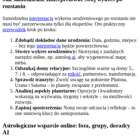
rozstaniu
Samodzielna
interpretacja
wykresu urodzeniowego po rozstaniu nie
musi być zarezerwowana tylko dla ekspertów. Oto praktyczny
przewodnik
krok po kroku:
Zdobądź dokładne dane urodzenia:
Data, godzina, miejsce
– bez tego
interpretacja
będzie powierzchowna.
Stwórz wykres urodzeniowy:
Skorzystaj z zaufanych
narzędzi online, np. astrolog.
ai
, aby wygenerować mapę
nieba.
Odszukaj domy relacyjne:
Szczególnie ważne są domy 5.,
7. i 8. – odpowiadające za
miłość
, partnerstwo, transformację.
Sprawdź tranzyty:
Zwróć uwagę na położenie Plutona,
Urana i Saturna – to planety związane z przełomami.
Analizuj aspekty planetarne:
Opozycje i kwadratury
wskazują na wyzwania, trygony i sekstyle – na możliwości
rozwoju.
Zapisuj spostrzeżenia:
Notuj swoje odczucia i refleksje – to
one stanowią klucz do samopoznania.
Astrologiczne wsparcie online: fora, grupy, doradcy
AI