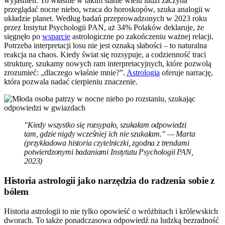
wyjaśnień. To właśnie w takim stanie wielu ludzi zaczyna
przeglądać nocne niebo, wraca do horoskopów, szuka analogii w
układzie planet. Według badań przeprowadzonych w 2023 roku
przez Instytut Psychologii PAN, aż 34% Polaków deklaruje, że
sięgnęło po
wsparcie
astrologiczne po zakończeniu ważnej relacji.
Potrzeba interpretacji losu nie jest oznaką słabości – to naturalna
reakcja na chaos. Kiedy świat się rozsypuje, a codzienność traci
strukturę, szukamy nowych ram interpretacyjnych, które pozwolą
zrozumieć: „dlaczego właśnie mnie?”.
Astrologia
oferuje narrację,
która pozwala nadać cierpieniu znaczenie.
"Kiedy wszystko się rozsypało, szukałam odpowiedzi
tam, gdzie nigdy wcześniej ich nie szukałam." — Marta
(przykładowa historia czytelniczki, zgodna z trendami
potwierdzonymi badaniami Instytutu Psychologii PAN,
2023)
Historia astrologii jako narzędzia do radzenia sobie z
bólem
Historia astrologii to nie tylko opowieść o wróżbitach i królewskich
dworach. To także ponadczasowa odpowiedź na ludzką bezradność