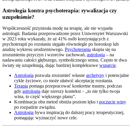
Astrologia kontra psychoterapia: rywalizacja czy
uzupełnienie?
Współczesność przyniosła modę na terapię, ale nie wyparła
astrologii. Badania przeprowadzone przez Uniwersytet Warszawski
w 2023 roku wykazały, że aż 41% osób korzystających z
psychoterapii po rozstaniu sięgało równolegle po horoskop lub
analizę wykresu urodzeniowego.
Psychoterapia
skupia się na
zrozumieniu przyczyn i wzorców zachowań,
astrologia
– na
nadawaniu całości głębszego, symbolicznego sensu. Często te dwa
światy się uzupełniają, dając bardziej kompleksowe
wsparcie
.
Astrologia
pozwala zrozumieć własne
archetypy
i potencjalne
cykle życiowe, co może ułatwić akceptację rozstania.
Terapia
pomaga przepracować konkretne traumy, podczas
gdy
astrologia
daje szerszy kontekst – „to nie tylko twoja
wina, to część większego planu”.
Kombinacja obu metod obniża poziom lęku i
poczucie winy
po rozpadzie związku.
Astrologia
bywa inspiracją do dalszej pracy terapeutycznej,
pomagając wyznaczyć nowe cele.