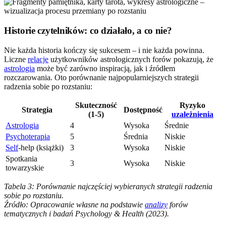
Historie czytelników: co działało, a co nie?
Nie każda historia kończy się sukcesem – i nie każda powinna.
Liczne
relacje
użytkowników astrologicznych forów pokazują, że
astrologia
może być zarówno inspiracją, jak i źródłem
rozczarowania. Oto porównanie najpopularniejszych strategii
radzenia sobie po rozstaniu:
Skuteczność
Ryzyko
Strategia
Dostępność
(1-5)
uzależnienia
Astrologia
4
Wysoka
Średnie
Psychoterapia
5
Średnia
Niskie
Self
-help (książki)
3
Wysoka
Niskie
Spotkania
3
Wysoka
Niskie
towarzyskie
Tabela 3: Porównanie najczęściej wybieranych strategii radzenia
sobie po rozstaniu.
Źródło: Opracowanie własne na podstawie
analizy
forów
tematycznych i badań Psychology & Health (2023).