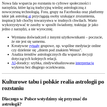
Nowa fala wsparcia po rozstaniu to cyfrowe społeczności i
narzędzia, które łączą tradycyjną wiedzę astrologiczną z
nowoczesną technologią. Fora, grupy na Facebooku oraz platformy
takie jak astrolog.
ai
przyciągają osoby szukające zrozumienia,
inspiracji lub choćby towarzystwa w trudnych chwilach. Warto
wykorzystywać te zasoby w sposób świadomy, traktując je jako
jedno z narzędzi, a nie wyrocznię.
Wymiana doświadczeń z innymi użytkownikami – poczucie,
że nie jest się samemu.
Kreatywne
rytuały
grupowe, np. wspólne medytacje online
czy dzielenie się „dniem pod znakiem Wenus”.
Analiza trendów astrologicznych dla wsparcia decyzji
dotyczących kolejnych relacji.
AI
-doradcy: szybka, zindywidualizowana
interpretacja
wykresu bez długiego oczekiwania.
Kulturowe tabu i polskie realia astrologii po
rozstaniu
Dlaczego w Polsce wstydzimy się przyznać do
astrologii?