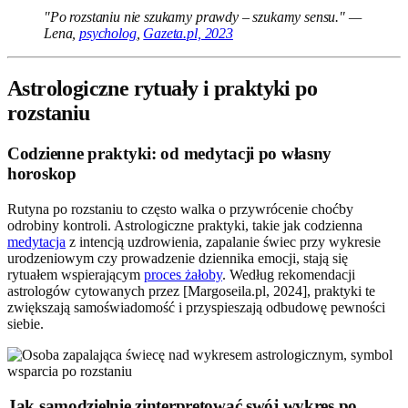
"Po rozstaniu nie szukamy prawdy – szukamy sensu." —
Lena,
psycholog
,
Gazeta.pl, 2023
Astrologiczne rytuały i praktyki po
rozstaniu
Codzienne praktyki: od medytacji po własny
horoskop
Rutyna po rozstaniu to często walka o przywrócenie choćby
odrobiny kontroli. Astrologiczne praktyki, takie jak codzienna
medytacja
z intencją uzdrowienia, zapalanie świec przy wykresie
urodzeniowym czy prowadzenie dziennika emocji, stają się
rytuałem wspierającym
proces żałoby
. Według rekomendacji
astrologów cytowanych przez [Margoseila.pl, 2024], praktyki te
zwiększają samoświadomość i przyspieszają odbudowę pewności
siebie.
Jak samodzielnie zinterpretować swój wykres po