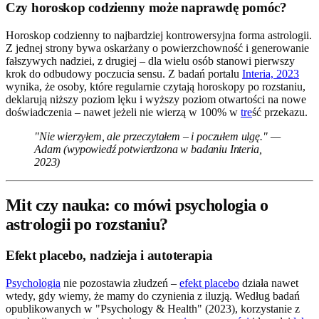
Czy horoskop codzienny może naprawdę pomóc?
Horoskop codzienny to najbardziej kontrowersyjna forma astrologii.
Z jednej strony bywa oskarżany o powierzchowność i generowanie
fałszywych nadziei, z drugiej – dla wielu osób stanowi pierwszy
krok do odbudowy poczucia sensu. Z badań portalu
Interia, 2023
wynika, że osoby, które regularnie czytają horoskopy po rozstaniu,
deklarują niższy poziom lęku i wyższy poziom otwartości na nowe
doświadczenia – nawet jeżeli nie wierzą w 100% w
tre
ść przekazu.
"Nie wierzyłem, ale przeczytałem – i poczułem ulgę." —
Adam (wypowiedź potwierdzona w badaniu Interia,
2023)
Mit czy nauka: co mówi psychologia o
astrologii po rozstaniu?
Efekt placebo, nadzieja i autoterapia
Psychologia
nie pozostawia złudzeń –
efekt placebo
działa nawet
wtedy, gdy wiemy, że mamy do czynienia z iluzją. Według badań
opublikowanych w "Psychology & Health" (2023), korzystanie z