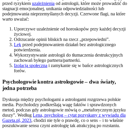
przed ryzykiem
uzależnienia
od astrologii, które może prowadzić do
stagnacji emocjonalnej, unikania odpowiedzialności lub
podejmowania nieprzemyślanych decyzji. Czerwone flagi, na które
warto uważać:
Uporczywe uzależnienie od horoskopów przy każdej decyzji
życiowej.
Odrzucanie opinii bliskich na rzecz „przepowiedni”.
Lęk
przed podejmowaniem działań bez astrologicznego
potwierdzenia.
Wykorzystywanie astrologii do tłumaczenia destrukcyjnych
zachowań byłego partnera/partnerki.
Izolacja społeczna
i zamykanie się w bańce astrologicznych
forów.
Psychologowie kontra astrologowie – dwa światy,
jedna potrzeba
Dyskusja między psychologami a astrologami rozgrzewa polskie
media. Psycholodzy podkreślają wagę faktów i sprawdzonych
metod, podczas gdy astrologowie mówią o „metaforycznym języku
duszy”. Według
Lena, psycholog – cytat pozyskany z wywiadu dla
Gazeta.pl, 2023
, chodzi nie tyle o prawdę, co o sens – i to właśnie
poszukiwanie sensu czyni astrologię tak atrakcyjną po rozstaniu.