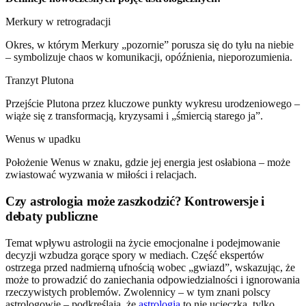
Merkury w retrogradacji
Okres, w którym Merkury „pozornie” porusza się do tyłu na niebie
– symbolizuje chaos w komunikacji, opóźnienia, nieporozumienia.
Tranzyt Plutona
Przejście Plutona przez kluczowe punkty wykresu urodzeniowego –
wiąże się z transformacją, kryzysami i „śmiercią starego ja”.
Wenus w upadku
Położenie Wenus w znaku, gdzie jej energia jest osłabiona – może
zwiastować wyzwania w miłości i relacjach.
Czy astrologia może zaszkodzić? Kontrowersje i
debaty publiczne
Temat wpływu astrologii na życie emocjonalne i podejmowanie
decyzji wzbudza gorące spory w mediach. Część ekspertów
ostrzega przed nadmierną ufnością wobec „gwiazd”, wskazując, że
może to prowadzić do zaniechania odpowiedzialności i ignorowania
rzeczywistych problemów. Zwolennicy – w tym znani polscy
astrologowie – podkreślają, że
astrologia
to nie ucieczka, tylko