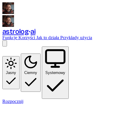
astrolog
ai
Funkcje
Korzyści
Jak to działa
Przykłady użycia
Jasny
Ciemny
Systemowy
Rozpocznij