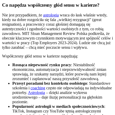
Co napędza współczesny głód sensu w karierze?
Nie jest przypadkiem, że
astrologia
wraca do łask właśnie wtedy,
kiedy na dobre rozgościła się fala „wielkiej rezygnacji” (great
resignation), a pracownicy coraz głośniej domagają się
autentyczności i zgodności wartości osobistych z tym, co robią
zawodowo. MIT Sloan Management Review Polska podkreśla, że
obecnie kluczowym czynnikiem motywującym jest spójność celów i
wartości w pracy (Top Employers 2023-2024). Ludzie nie chcą już
tylko zarabiać – chcą mieć poczucie sensu i wpływu.
Współczesny głód sensu w karierze napędzają:
Rosnąca niepewność rynku pracy
: Niestabilność
ekonomiczna, automatyzacja i nieprzewidywalność zmian
sprawiają, że szukamy narzędzi, które pozwolą nam lepiej
zrozumieć i zaplanować naszą przyszłość zawodową.
Przesyt poradami bez kontekstu osobistego
: Standardowe
szkolenia i
coaching
często nie odpowiadają na indywidualne
potrzeby.
Astrologia
– dzięki analizie wykresu
urodzeniowego – daje iluzję personalizacji na głębokim
poziomie.
Popularność astrologii w mediach społecznościowych
:
TikTok, Instagram czy YouTube tętnią astrologicznymi