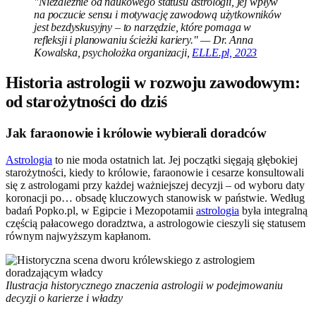
"Niezależnie od naukowego statusu astrologii, jej wpływ
na poczucie sensu i motywację zawodową użytkowników
jest bezdyskusyjny – to narzędzie, które pomaga w
refleksji i planowaniu ścieżki kariery." — Dr. Anna
Kowalska, psycholożka organizacji,
ELLE.pl, 2023
Historia astrologii w rozwoju zawodowym:
od starożytności do dziś
Jak faraonowie i królowie wybierali doradców
Astrologia
to nie moda ostatnich lat. Jej początki sięgają głębokiej
starożytności, kiedy to królowie, faraonowie i cesarze konsultowali
się z astrologami przy każdej ważniejszej decyzji – od wyboru daty
koronacji po… obsadę kluczowych stanowisk w państwie. Według
badań Popko.pl, w Egipcie i Mezopotamii
astrologia
była integralną
częścią pałacowego doradztwa, a astrologowie cieszyli się statusem
równym najwyższym kapłanom.
Ilustracja historycznego znaczenia astrologii w podejmowaniu
decyzji o karierze i władzy