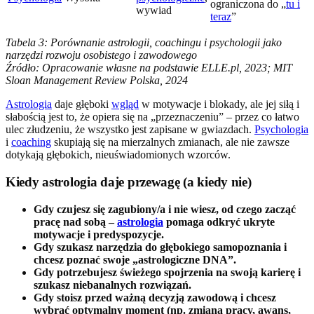
ograniczona do „
tu i
wywiad
teraz
”
Tabela 3: Porównanie astrologii, coachingu i psychologii jako
narzędzi rozwoju osobistego i zawodowego
Źródło: Opracowanie własne na podstawie ELLE.pl, 2023; MIT
Sloan Management Review Polska, 2024
Astrologia
daje głęboki
wgląd
w motywacje i blokady, ale jej siłą i
słabością jest to, że opiera się na „przeznaczeniu” – przez co łatwo
ulec złudzeniu, że wszystko jest zapisane w gwiazdach.
Psychologia
i
coaching
skupiają się na mierzalnych zmianach, ale nie zawsze
dotykają głębokich, nieuświadomionych wzorców.
Kiedy astrologia daje przewagę (a kiedy nie)
Gdy czujesz się zagubiony/a i nie wiesz, od czego zacząć
pracę nad sobą –
astrologia
pomaga odkryć ukryte
motywacje i predyspozycje.
Gdy szukasz narzędzia do głębokiego samopoznania i
chcesz poznać swoje „astrologiczne DNA”.
Gdy potrzebujesz świeżego spojrzenia na swoją karierę i
szukasz niebanalnych rozwiązań.
Gdy stoisz przed ważną decyzją zawodową i chcesz
wybrać optymalny moment (np. zmiana pracy, awans,