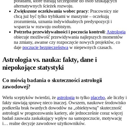
poradami, które trafiają szczególnie do osób szukających
alternatywnych ścieżek rozwoju.
Zwiększone oczekiwania wobec pracy
: Pracownicy nie
chcą już być tylko trybikami w maszynie – oczekują
zrozumienia, uznania indywidualnych predyspozycji i
wsparcia w rozwoju osobistym.
Potrzeba przewidywalności i poczucia kontroli
:
Astrologia
obiecuje możliwość przewidywania najlepszych momentów
na zmiany, awanse czy rozpoczęcie nowych projektów, co
daje
poczucie bezpieczeństwa
w niepewnych czasach.
Astrologia vs. nauka: fakty, dane i
niepokojące statystyki
Co mówią badania o skuteczności astrologii
zawodowej?
Wielu sceptyków twierdzi, że
astrologia
to tylko
placebo
, ale liczby i
fakty stawiają sprawę nieco inaczej. Owszem, naukowe środowisko
podkreśla brak twardych dowodów na „obiektywną” skuteczność
astrologii w prognozowaniu kariery, ale jednocześnie coraz więcej
badań zauważa zaskakujący wpływ na samopoczucie, motywację
i… realne decyzje zawodowe użytkowników.