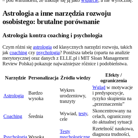
– pod warunkiem, że traktuje się ją jako
wsparcie
, a nie wyrocznię.
Astrologia a inne narzędzia rozwoju
osobistego: brutalne porównanie
Astrologia kontra coaching i psychologia
Czym różni się
astrologia
od klasycznych narzędzi rozwoju, takich
jak
coaching
czy
psychologia
? Poniższa tabela (oparta na analizie
merytorycznej oraz danych z ELLE.pl i MIT Sloan Management
Review Polska) pokazuje najważniejsze różnice i podobieństwa.
Efekty /
Narzędzie
Personalizacja
Źródła wiedzy
ograniczenia
Wgląd
w motywacje
Wykres
Bardzo
i predyspozycje,
Astrologia
urodzeniowy,
wysoka
ryzyko skupienia na
tranzyty
„przeznaczeniu”
Skoncentrowany na
Wywiad,
testy
,
Coaching
Średnia
celach, ograniczony
cele
do aktualnej sytuacji
Rzetelność naukowa,
Testy
diagnoza trudności,
Psychologia
Wysoka
psychologiczne
,