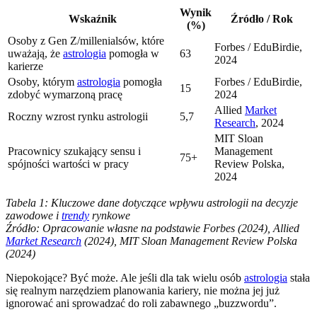
Wynik
Wskaźnik
Źródło / Rok
(%)
Osoby z Gen Z/millenialsów, które
Forbes / EduBirdie,
uważają, że
astrologia
pomogła w
63
2024
karierze
Osoby, którym
astrologia
pomogła
Forbes / EduBirdie,
15
zdobyć wymarzoną pracę
2024
Allied
Market
Roczny wzrost rynku astrologii
5,7
Research
, 2024
MIT Sloan
Pracownicy szukający sensu i
Management
75+
spójności wartości w pracy
Review Polska,
2024
Tabela 1: Kluczowe dane dotyczące wpływu astrologii na decyzje
zawodowe i
trendy
rynkowe
Źródło: Opracowanie własne na podstawie Forbes (2024), Allied
Market Research
(2024), MIT Sloan Management Review Polska
(2024)
Niepokojące? Być może. Ale jeśli dla tak wielu osób
astrologia
stała
się realnym narzędziem planowania kariery, nie można jej już
ignorować ani sprowadzać do roli zabawnego „buzzwordu”.