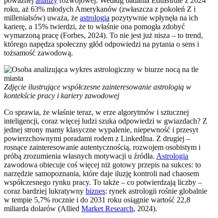
poważnej
analizy
rozwojowej. Według badania EduBirdie z 2024
roku, aż 63% młodych Amerykanów (zwłaszcza z pokoleń Z i
millenialsów) uważa, że
astrologia
pozytywnie wpłynęła na ich
karierę, a 15% twierdzi, że to właśnie ona pomogła zdobyć
wymarzoną pracę (Forbes, 2024). To nie jest już nisza – to trend,
którego napędza społeczny głód odpowiedzi na pytania o sens i
tożsamość zawodową.
Zdjęcie ilustrujące współczesne zainteresowanie astrologią w
kontekście pracy i kariery zawodowej
Co sprawia, że właśnie teraz, w erze algorytmów i sztucznej
inteligencji, coraz więcej ludzi szuka odpowiedzi w gwiazdach? Z
jednej strony mamy klasyczne wypalenie, niepewność i przesyt
powierzchownymi poradami rodem z LinkedIna. Z drugiej –
rosnące zainteresowanie autentycznością, rozwojem osobistym i
próbą zrozumienia własnych motywacji u źródła.
Astrologia
zawodowa obiecuje coś więcej niż gotowy przepis na sukces: to
narzędzie samopoznania, które daje iluzję kontroli nad chaosem
współczesnego rynku pracy. To także – co potwierdzają liczby –
coraz bardziej lukratywny
biznes
: rynek astrologii rośnie globalnie
w tempie 5,7% rocznie i do 2031 roku osiągnie wartość 22,8
miliarda dolarów (Allied
Market Research
, 2024).