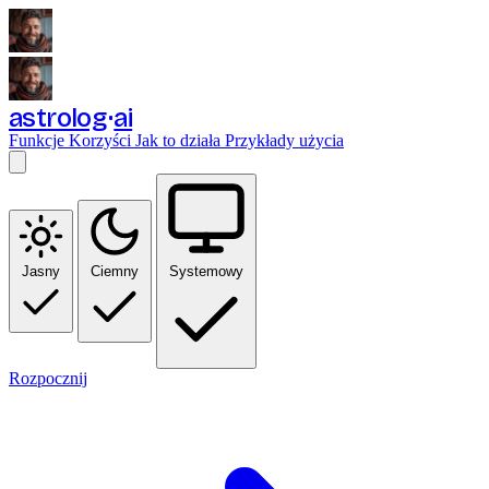
astrolog
ai
Funkcje
Korzyści
Jak to działa
Przykłady użycia
Jasny
Ciemny
Systemowy
Rozpocznij