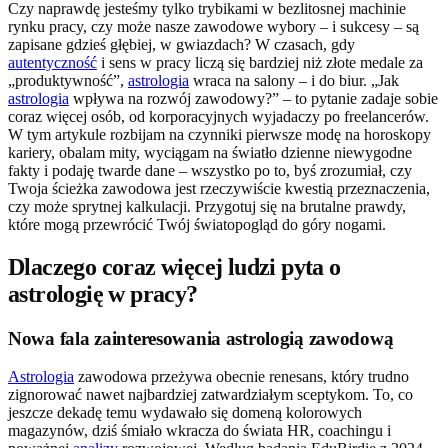
Czy naprawdę jesteśmy tylko trybikami w bezlitosnej machinie
rynku pracy, czy może nasze zawodowe wybory – i sukcesy – są
zapisane gdzieś głębiej, w gwiazdach? W czasach, gdy
autentyczność
i sens w pracy liczą się bardziej niż złote medale za
„produktywność”,
astrologia
wraca na salony – i do biur. „Jak
astrologia
wpływa na rozwój zawodowy?” – to pytanie zadaje sobie
coraz więcej osób, od korporacyjnych wyjadaczy po freelancerów.
W tym artykule rozbijam na czynniki pierwsze modę na horoskopy
kariery, obalam mity, wyciągam na światło dzienne niewygodne
fakty i podaję twarde dane – wszystko po to, byś zrozumiał, czy
Twoja ścieżka zawodowa jest rzeczywiście kwestią przeznaczenia,
czy może sprytnej kalkulacji. Przygotuj się na brutalne prawdy,
które mogą przewrócić Twój światopogląd do góry nogami.
Dlaczego coraz więcej ludzi pyta o
astrologię w pracy?
Nowa fala zainteresowania astrologią zawodową
Astrologia
zawodowa przeżywa obecnie renesans, który trudno
zignorować nawet najbardziej zatwardziałym sceptykom. To, co
jeszcze dekadę temu wydawało się domeną kolorowych
magazynów, dziś śmiało wkracza do świata HR, coachingu i