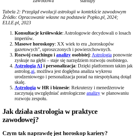
zawodowa
startupy
Tabela 2: Przegląd ewolucji astrologii w kontekście zawodowym
Źródło: Opracowanie własne na podstawie Popko.pl, 2024;
ELLE.pl, 2023
Konsultacje królewskie
: Astrologowie decydowali o losach
imperiów.
Masowe horoskopy
: XX wiek to era „horoskopów
gazetowych”, uproszczonych i powierzchownych.
Rozwój coachingu i
analizy
osobistej
:
Astrologia
ponownie
zyskuje na głębi – staje się narzędziem rozwoju osobistego.
Astrologia
AI
i personalizacja
: Dzięki platformom takim jak
astrolog.
ai
, możliwa jest dogłębna analiza wykresu
urodzeniowego i personalizacja porad na niespotykaną dotąd
skalę.
Astrologia
w HR i biznesie
: Rekruterzy i menedżerowie
zaczynają uwzględniać astrologiczne
analizy
w planowaniu
rozwoju zespołu.
Jak działa astrologia w praktyce
zawodowej?
Czym tak naprawdę jest horoskop kariery?