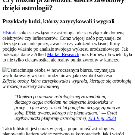
dzięki astrologii?
Przykłady ludzi, którzy zaryzykowali i wygrali
Historie
sukcesu związane z astrologią nie są wyłącznie domeną
celebrytów czy influencerów. Coraz więcej osób przyznaje, że
decyzje o zmianie pracy, awansie czy założeniu własnej firmy
podjęło właśnie po analizie swojego wykresu urodzeniowego. Jak
pokazują dane z Allied
Market Research
oraz Forbes, dla wielu była
to nie tylko ciekawostka, ale realny punkt zwrotny w karierze.
Zdjęcie osoby, która zaryzykowała i wygrała, kierując się astrologią
w rozwoju kariery zawodowej
"Dopiero po analizie astrologicznej zrozumiałam,
dlaczego ciągle trafiałam na toksyczne środowiska w
pracy – i pierwszy raz od lat podjęłam decyzję zgodną ze
sobą. Efekt: awans, którego nie planowałam." — Cytat
użytkowniczki platformy astrologicznej,
ELLE.pl, 2023
Takich historii jest coraz więcej, a popularność astrologii w
planowaniu kariery widać zarówno w korporacjach, jak i wśród