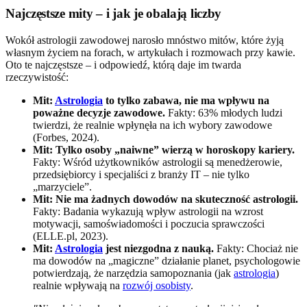
Najczęstsze mity – i jak je obalają liczby
Wokół astrologii zawodowej narosło mnóstwo mitów, które żyją
własnym życiem na forach, w artykułach i rozmowach przy kawie.
Oto te najczęstsze – i odpowiedź, którą daje im twarda
rzeczywistość:
Mit:
Astrologia
to tylko zabawa, nie ma wpływu na
poważne decyzje zawodowe.
Fakty: 63% młodych ludzi
twierdzi, że realnie wpłynęła na ich wybory zawodowe
(Forbes, 2024).
Mit: Tylko osoby „naiwne” wierzą w horoskopy kariery.
Fakty: Wśród użytkowników astrologii są menedżerowie,
przedsiębiorcy i specjaliści z branży IT – nie tylko
„marzyciele”.
Mit: Nie ma żadnych dowodów na skuteczność astrologii.
Fakty: Badania wykazują wpływ astrologii na wzrost
motywacji, samoświadomości i poczucia sprawczości
(ELLE.pl, 2023).
Mit:
Astrologia
jest niezgodna z nauką.
Fakty: Chociaż nie
ma dowodów na „magiczne” działanie planet, psychologowie
potwierdzają, że narzędzia samopoznania (jak
astrologia
)
realnie wpływają na
rozwój osobisty
.