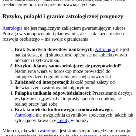
freelancerów oraz osób przebranżawiających się.
Ryzyko, pułapki i granice astrologicznej prognozy
Astrologia
nie jest magicznym zaklęciem gwarantującym sukces.
Pomaga w samopoznaniu i planowaniu, ale – jak każda metoda
rozwoju osobistego – ma swoje ograniczenia.
Brak twardych dowodów naukowych
:
Astrologia
nie jest
nauką ścisłą, a jej skuteczność opiera się na subiektywnym
odczuciu użytkownika.
Ryzyko „klątwy samospełniającej się przepowiedni”
:
Nadmierna wiara w horoskop może prowadzić do
autouprzedzeń i ograniczenia własnej sprawczości.
Zależność od interpretacji
: Jakość porad zależy od
doświadczenia astrologa lub algorytmu.
Pułapka unikania odpowiedzialności
: Przerzucanie decyzji
wyłącznie na „gwiazdy” to prosty sposób na uniknięcie
realnej pracy nad sobą.
Brak kontekstu kulturowego i środowiskowego
:
Astrologia
nie uwzględnia czynników społecznych, takich jak
sytuacja rynkowa czy
trendy
w branży.
Mimo to, dla wielu
astrologia
jest skutecznym narzędziem rozwoju