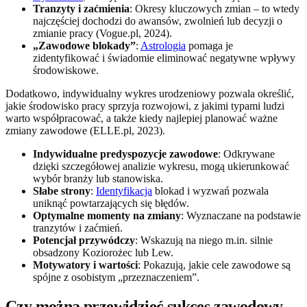
Tranzyty i zaćmienia
: Okresy kluczowych zmian – to wtedy
najczęściej dochodzi do awansów, zwolnień lub decyzji o
zmianie pracy (Vogue.pl, 2024).
„Zawodowe blokady”
:
Astrologia
pomaga je
zidentyfikować i świadomie eliminować negatywne wpływy
środowiskowe.
Dodatkowo, indywidualny wykres urodzeniowy pozwala określić,
jakie środowisko pracy sprzyja rozwojowi, z jakimi typami ludzi
warto współpracować, a także kiedy najlepiej planować ważne
zmiany zawodowe (ELLE.pl, 2023).
Indywidualne predyspozycje zawodowe
: Odkrywane
dzięki szczegółowej analizie wykresu, mogą ukierunkować
wybór branży lub stanowiska.
Słabe strony
:
Identyfikacja
blokad i wyzwań pozwala
uniknąć powtarzających się błędów.
Optymalne momenty na zmiany
: Wyznaczane na podstawie
tranzytów i zaćmień.
Potencjał przywódczy
: Wskazują na niego m.in. silnie
obsadzony Koziorożec lub Lew.
Motywatory i wartości
: Pokazują, jakie cele zawodowe są
spójne z osobistym „przeznaczeniem”.
Czy można przewidzieć sukces zawodowy