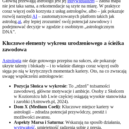
Główną przewagą astrologii jest jej
indywidualizm
– żadna mapa
nie jest taka sama, a rekomendacje są szyte na miarę. W praktyce
coraz więcej osób korzysta z usług astrologów, albo – jak pokazuje
rozwój narzędzi
AI
– zautomatyzowanych platform takich jak
astrolog.
ai
, aby lepiej zrozumieć swój potencjał zawodowy i
podejmować decyzje w zgodzie z osobistym „astrologicznym
DNA”.
Kluczowe elementy wykresu urodzeniowego a ścieżka
zawodowa
Astrologia
nie daje gotowego przepisu na sukces, ale pokazuje
ukryte talenty i blokady – i to właśnie dlatego coraz więcej osób
sięga po nią w krytycznych momentach kariery. Oto, na co zwracają
uwagę współcześni astrologowie:
Pozycja Słońca w wykresie
: To „rdzeń” tożsamości
zawodowej, główne motywacje i ambicje. Osoby z Słońcem
w Koziorożcu lub Lwie częściej osiągają wysokie stanowiska
i zarobki (Astroweb.pl, 2024).
Dom X (Medium Coeli)
: Kluczowe miejsce kariery w
astrologii – zdradza potencjał przywódczy, prestiż i
możliwości awansu.
Aspekty Marsa i Saturna
: Wskazują na sposób działania,
wytrwałość
, umiejętność radzenia sobie z presją.