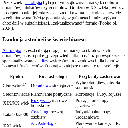
Przez wieki
astrologia
była jednym z głównych narzędzi doboru
doradców, ministrów czy generałów. Dopiero w XX wieku, wraz z
postępem nauki, jej rola została zredukowana – ale nie całkowicie
wyeliminowana. Wciąż pojawia się w gabinetach ludzi wpływu,
choć dziś w subtelniejszej, „zaktualizowanej” formie (Popko.pl,
2024).
Ewolucja astrologii w świecie biznesu
Astrologia
przeszła długą drogę – od narzędzia królewskich
doradców, przez epokę „przepowiedni dla mas”, aż po współczesne,
spersonalizowane
analizy
wykresów urodzeniowych dla liderów
biznesu i freelancerów. Oto najważniejsze momenty tej ewolucji:
Epoka
Rola astrologii
Przykłady zastosowań
Wybór dat bitew, obsada
Starożytność
Doradztwo
strategiczne
stanowisk
Średniowiecze
Planowanie polityczne
Koronacje, śluby, sojusze
Rozrywka
, masowe
Prasa, „horoskopy
XIX/XX wiek
horoskopy
gazetowe”
Coaching
, rozwoj
Indywidualne mapy
Lata 90./2000.
osobisty
urodzeniowe
AI
,
Astrologia
Planowanie kariery, HR,
XXI wiek