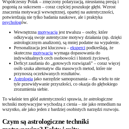
Współczesny Polak – zmęczony polaryzacją, nieustanną presją i
pogonią za sukcesem – coraz częściej poszukuje głębi. Wzrost
znaczenia motywacji wewnętrznej, opartej na autentyczności,
potwierdzają nie tylko badania naukowe, ale i praktyka
psycholog
ów.
Wewnętrzna
motywacja
jest trwalsza – osoby, które
odkrywają swoje autentyczne motywy działania (np. dzięki
astrologicznym analizom), są mniej podatne na wypalenie.
Personalizacja jest kluczowa –
eksperci
podkreślają, że
skuteczna
motywacja
wymaga dopasowania do
indywidualnych cech osobowości i historii życiowej.
Deficyt zaufania do „gotowych rozwiązań” – coraz więcej
osób szuka alternatyw dla masowych metod, które nie
przynoszą oczekiwanych rezultatów.
Astrologia
jako narzędzie samopoznania – dla wielu to nie
tyle przewidywanie przyszłości, co okazja do głębokiego
zrozumienia siebie.
To właśnie ten głód autentyczności sprawia, że astrologiczne
techniki motywacyjne wychodzą z cienia – nie jako remedium na
wszystko, ale jako jeden z bardziej osobistych narzędzi rozwoju.
Czym są astrologiczne techniki