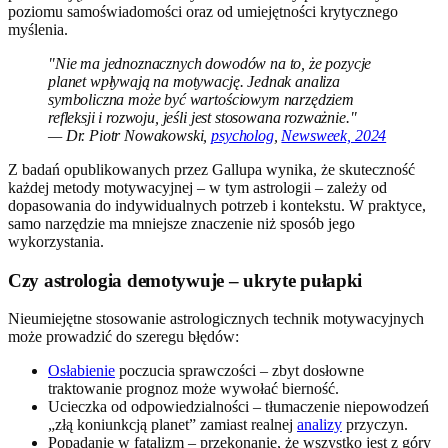
poziomu samoświadomości oraz od umiejętności krytycznego
myślenia.
"Nie ma jednoznacznych dowodów na to, że pozycje
planet wpływają na motywację. Jednak analiza
symboliczna może być wartościowym narzędziem
refleksji i rozwoju, jeśli jest stosowana rozważnie."
— Dr. Piotr Nowakowski,
psycholog
,
Newsweek, 2024
Z badań opublikowanych przez Gallupa wynika, że skuteczność
każdej metody motywacyjnej – w tym astrologii – zależy od
dopasowania do indywidualnych potrzeb i kontekstu. W praktyce,
samo narzędzie ma mniejsze znaczenie niż sposób jego
wykorzystania.
Czy astrologia demotywuje – ukryte pułapki
Nieumiejętne stosowanie astrologicznych technik motywacyjnych
może prowadzić do szeregu błędów:
Osłabienie
poczucia sprawczości – zbyt dosłowne
traktowanie prognoz może wywołać bierność.
Ucieczka od odpowiedzialności – tłumaczenie niepowodzeń
„złą koniunkcją planet” zamiast realnej
analizy
przyczyn.
Popadanie w fatalizm – przekonanie, że wszystko jest z góry