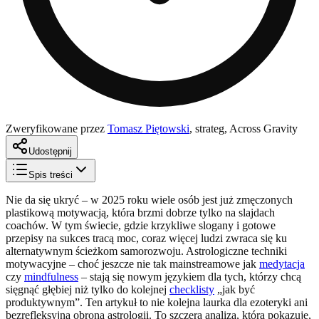
Zweryfikowane przez
Tomasz Piętowski
,
strateg, Across Gravity
Udostępnij
Spis treści
Nie da się ukryć – w 2025 roku wiele osób jest już zmęczonych
plastikową motywacją, która brzmi dobrze tylko na slajdach
coachów. W tym świecie, gdzie krzykliwe slogany i gotowe
przepisy na sukces tracą moc, coraz więcej ludzi zwraca się ku
alternatywnym ścieżkom samorozwoju. Astrologiczne techniki
motywacyjne – choć jeszcze nie tak mainstreamowe jak
medytacja
czy
mindfulness
– stają się nowym językiem dla tych, którzy chcą
sięgnąć głębiej niż tylko do kolejnej
checklisty
„jak być
produktywnym”. Ten artykuł to nie kolejna laurka dla ezoteryki ani
bezrefleksyjna obrona astrologii. To szczera analiza, która pokazuje,