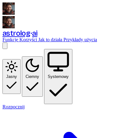
astrolog
ai
Funkcje
Korzyści
Jak to działa
Przykłady użycia
Jasny
Ciemny
Systemowy
Rozpocznij