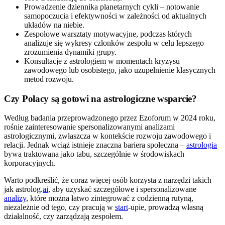
Prowadzenie dziennika planetarnych cykli – notowanie
samopoczucia i efektywności w zależności od aktualnych
układów na niebie.
Zespołowe warsztaty motywacyjne, podczas których
analizuje się wykresy członków zespołu w celu lepszego
zrozumienia dynamiki grupy.
Konsultacje z astrologiem w momentach kryzysu
zawodowego lub osobistego, jako uzupełnienie klasycznych
metod rozwoju.
Czy Polacy są gotowi na astrologiczne wsparcie?
Według badania przeprowadzonego przez Ezoforum w 2024 roku,
rośnie zainteresowanie spersonalizowanymi analizami
astrologicznymi, zwłaszcza w kontekście rozwoju zawodowego i
relacji. Jednak wciąż istnieje znaczna bariera społeczna –
astrologia
bywa traktowana jako tabu, szczególnie w środowiskach
korporacyjnych.
Warto podkreślić, że coraz więcej osób korzysta z narzędzi takich
jak astrolog.
ai
, aby uzyskać szczegółowe i spersonalizowane
analizy
, które można łatwo zintegrować z codzienną rutyną,
niezależnie od tego, czy pracują w
start
-upie, prowadzą własną
działalność, czy zarządzają zespołem.