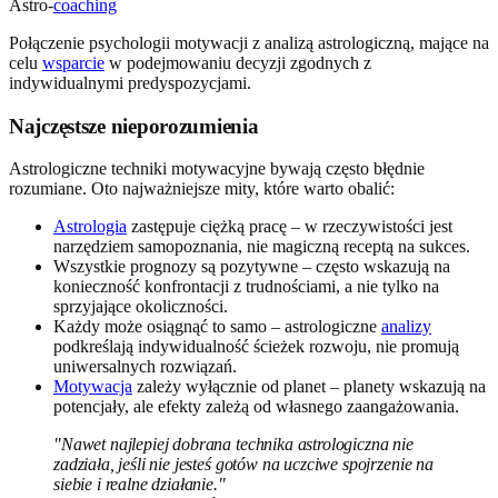
Astro-
coaching
Połączenie psychologii motywacji z analizą astrologiczną, mające na
celu
wsparcie
w podejmowaniu decyzji zgodnych z
indywidualnymi predyspozycjami.
Najczęstsze nieporozumienia
Astrologiczne techniki motywacyjne bywają często błędnie
rozumiane. Oto najważniejsze mity, które warto obalić:
Astrologia
zastępuje ciężką pracę – w rzeczywistości jest
narzędziem samopoznania, nie magiczną receptą na sukces.
Wszystkie prognozy są pozytywne – często wskazują na
konieczność konfrontacji z trudnościami, a nie tylko na
sprzyjające okoliczności.
Każdy może osiągnąć to samo – astrologiczne
analizy
podkreślają indywidualność ścieżek rozwoju, nie promują
uniwersalnych rozwiązań.
Motywacja
zależy wyłącznie od planet – planety wskazują na
potencjały, ale efekty zależą od własnego zaangażowania.
"Nawet najlepiej dobrana technika astrologiczna nie
zadziała, jeśli nie jesteś gotów na uczciwe spojrzenie na
siebie i realne działanie."