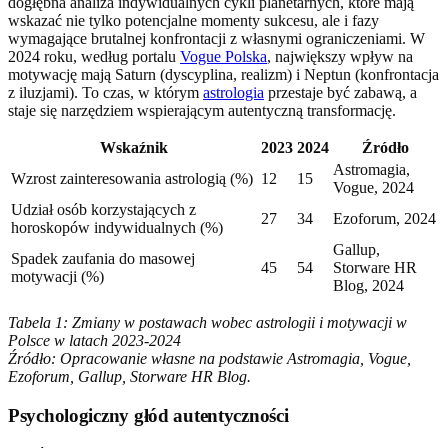
dogłębna analiza indywidualnych cykli planetarnych, które mają
wskazać nie tylko potencjalne momenty sukcesu, ale i fazy
wymagające brutalnej konfrontacji z własnymi ograniczeniami. W
2024 roku, według portalu
Vogue Polska
, największy wpływ na
motywację mają Saturn (dyscyplina, realizm) i Neptun (konfrontacja
z iluzjami). To czas, w którym
astrologia
przestaje być zabawą, a
staje się narzędziem wspierającym autentyczną transformację.
Wskaźnik
2023
2024
Źródło
Astromagia,
Wzrost zainteresowania astrologią (%)
12
15
Vogue, 2024
Udział osób korzystających z
27
34
Ezoforum, 2024
horoskopów indywidualnych (%)
Gallup,
Spadek zaufania do masowej
45
54
Storware HR
motywacji (%)
Blog, 2024
Tabela 1: Zmiany w postawach wobec astrologii i motywacji w
Polsce w latach 2023-2024
Źródło: Opracowanie własne na podstawie Astromagia, Vogue,
Ezoforum, Gallup, Storware HR Blog.
Psychologiczny głód autentyczności