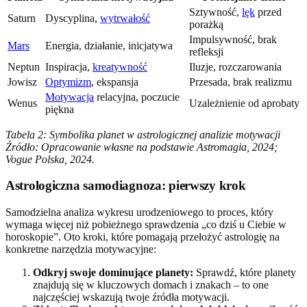
Sztywność,
lęk
przed
Saturn
Dyscyplina,
wytrwałość
porażką
Impulsywność, brak
Mars
Energia, działanie, inicjatywa
refleksji
Neptun
Inspiracja,
kreatywność
Iluzje, rozczarowania
Jowisz
Optymizm
, ekspansja
Przesada, brak realizmu
Motywacja
relacyjna, poczucie
Wenus
Uzależnienie od aprobaty
piękna
Tabela 2: Symbolika planet w astrologicznej analizie motywacji
Źródło: Opracowanie własne na podstawie Astromagia, 2024;
Vogue Polska, 2024.
Astrologiczna samodiagnoza: pierwszy krok
Samodzielna analiza wykresu urodzeniowego to proces, który
wymaga więcej niż pobieżnego sprawdzenia „co dziś u Ciebie w
horoskopie”. Oto kroki, które pomagają przełożyć astrologię na
konkretne narzędzia motywacyjne:
Odkryj swoje dominujące planety:
Sprawdź, które planety
znajdują się w kluczowych domach i znakach – to one
najczęściej wskazują twoje źródła motywacji.