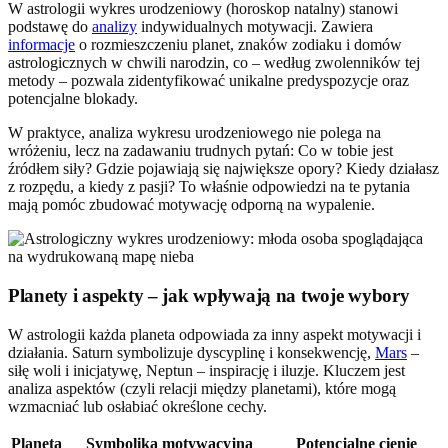
W astrologii wykres urodzeniowy (horoskop natalny) stanowi
podstawę do
analizy
indywidualnych motywacji. Zawiera
informacje
o rozmieszczeniu planet, znaków zodiaku i domów
astrologicznych w chwili narodzin, co – według zwolenników tej
metody – pozwala zidentyfikować unikalne predyspozycje oraz
potencjalne blokady.
W praktyce, analiza wykresu urodzeniowego nie polega na
wróżeniu, lecz na zadawaniu trudnych pytań: Co w tobie jest
źródłem siły? Gdzie pojawiają się największe opory? Kiedy działasz
z rozpędu, a kiedy z pasji? To właśnie odpowiedzi na te pytania
mają pomóc zbudować motywację odporną na wypalenie.
Planety i aspekty – jak wpływają na twoje wybory
W astrologii każda planeta odpowiada za inny aspekt motywacji i
działania. Saturn symbolizuje dyscyplinę i konsekwencję,
Mars
–
siłę woli i inicjatywę, Neptun – inspirację i iluzje. Kluczem jest
analiza aspektów (czyli relacji między planetami), które mogą
wzmacniać lub osłabiać określone cechy.
Planeta
Symbolika motywacyjna
Potencjalne cienie