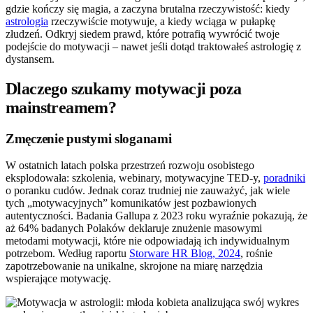
gdzie kończy się magia, a zaczyna brutalna rzeczywistość: kiedy
astrologia
rzeczywiście motywuje, a kiedy wciąga w pułapkę
złudzeń. Odkryj siedem prawd, które potrafią wywrócić twoje
podejście do motywacji – nawet jeśli dotąd traktowałeś astrologię z
dystansem.
Dlaczego szukamy motywacji poza
mainstreamem?
Zmęczenie pustymi sloganami
W ostatnich latach polska przestrzeń rozwoju osobistego
eksplodowała: szkolenia, webinary, motywacyjne TED-y,
poradniki
o poranku cudów. Jednak coraz trudniej nie zauważyć, jak wiele
tych „motywacyjnych” komunikatów jest pozbawionych
autentyczności. Badania Gallupa z 2023 roku wyraźnie pokazują, że
aż 64% badanych Polaków deklaruje znużenie masowymi
metodami motywacji, które nie odpowiadają ich indywidualnym
potrzebom. Według raportu
Storware HR Blog, 2024
, rośnie
zapotrzebowanie na unikalne, skrojone na miarę narzędzia
wspierające motywację.