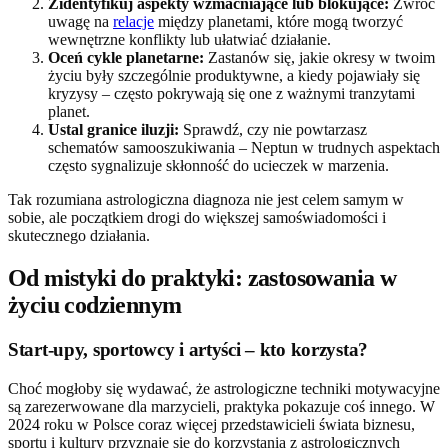
Zidentyfikuj aspekty wzmacniające lub blokujące:
Zwróć
uwagę na
relacje
między planetami, które mogą tworzyć
wewnętrzne konflikty lub ułatwiać działanie.
Oceń cykle planetarne:
Zastanów się, jakie okresy w twoim
życiu były szczególnie produktywne, a kiedy pojawiały się
kryzysy – często pokrywają się one z ważnymi tranzytami
planet.
Ustal granice iluzji:
Sprawdź, czy nie powtarzasz
schematów samooszukiwania – Neptun w trudnych aspektach
często sygnalizuje skłonność do ucieczek w marzenia.
Tak rozumiana astrologiczna diagnoza nie jest celem samym w
sobie, ale początkiem drogi do większej samoświadomości i
skutecznego działania.
Od mistyki do praktyki: zastosowania w
życiu codziennym
Start-upy, sportowcy i artyści – kto korzysta?
Choć mogłoby się wydawać, że astrologiczne techniki motywacyjne
są zarezerwowane dla marzycieli, praktyka pokazuje coś innego. W
2024 roku w Polsce coraz więcej przedstawicieli świata biznesu,
sportu i kultury przyznaje się do korzystania z astrologicznych