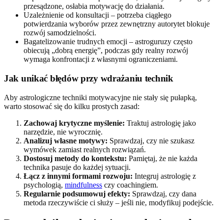
przesądzone, osłabia motywację do działania.
Uzależnienie od konsultacji – potrzeba ciągłego
potwierdzania wyborów przez zewnętrzny autorytet blokuje
rozwój samodzielności.
Bagatelizowanie trudnych emocji – astroguruzy często
obiecują „dobrą energię”, podczas gdy realny rozwój
wymaga konfrontacji z własnymi ograniczeniami.
Jak unikać błędów przy wdrażaniu technik
Aby astrologiczne techniki motywacyjne nie stały się pułapką,
warto stosować się do kilku prostych zasad:
Zachowaj krytyczne myślenie:
Traktuj astrologię jako
narzędzie, nie wyrocznię.
Analizuj własne motywy:
Sprawdzaj, czy nie szukasz
wymówek zamiast realnych rozwiązań.
Dostosuj metody do kontekstu:
Pamiętaj, że nie każda
technika pasuje do każdej sytuacji.
Łącz z innymi formami rozwoju:
Integruj astrologię z
psychologią,
mindfulness
czy coachingiem.
Regularnie podsumowuj efekty:
Sprawdzaj, czy dana
metoda rzeczywiście ci służy – jeśli nie, modyfikuj podejście.