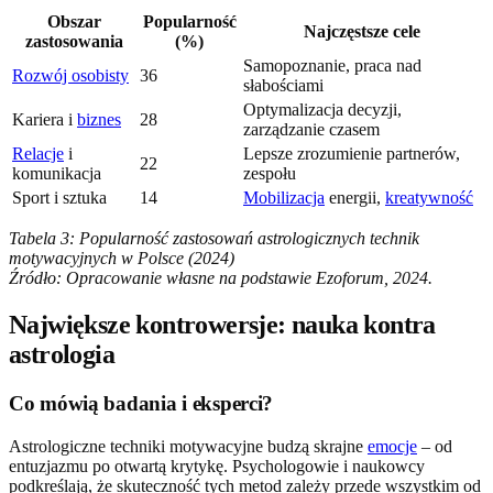
Obszar
Popularność
Najczęstsze cele
zastosowania
(%)
Samopoznanie, praca nad
Rozwój osobisty
36
słabościami
Optymalizacja decyzji,
Kariera i
biznes
28
zarządzanie czasem
Relacje
i
Lepsze zrozumienie partnerów,
22
komunikacja
zespołu
Sport i sztuka
14
Mobilizacja
energii,
kreatywność
Tabela 3: Popularność zastosowań astrologicznych technik
motywacyjnych w Polsce (2024)
Źródło: Opracowanie własne na podstawie Ezoforum, 2024.
Największe kontrowersje: nauka kontra
astrologia
Co mówią badania i eksperci?
Astrologiczne techniki motywacyjne budzą skrajne
emocje
– od
entuzjazmu po otwartą krytykę. Psychologowie i naukowcy
podkreślają, że skuteczność tych metod zależy przede wszystkim od