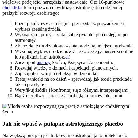
właściwe podejście, narzędzia i nastawienie. Oto 10-punktowa
checklista
, która pozwoli ci wdrożyć astrologię do codziennej
praktyki rozwoju osobistego:
Poznaj podstawy astrologii – przeczytaj wprowadzenie i
wybierz rzetelne źródła.
Wyznacz cel pracy – zadaj sobie pytanie: po co sięgam po
astrologię?
Zbierz dane urodzeniowe – data, godzina, miejsce urodzenia.
Wykonaj wykres urodzeniowy – skorzystaj z narzędzi online
lub aplikacji (np. astrolog.
ai
).
Zacznij od
analizy
Słońca, Księżyca i Ascendentu.
Rozwijaj wiedzę o domach i aspektach planetarnych.
Zapisuj obserwacje i refleksje w dzienniku.
Testuj wnioski na co dzień – sprawdzaj, jak teoria przekłada
się na praktykę.
Weryfikuj źródła i konfrontuj się z różnymi interpretacjami.
Bądź cierpliwy – praca z astrologią to proces, nie sprint.
Jak nie wpaść w pułapkę astrologicznego placebo
Największą pułapką jest traktowanie astrologii jako pretekstu do