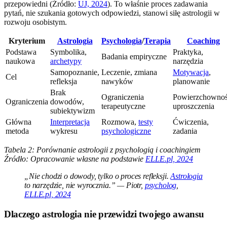
przepowiedni (Źródło:
UJ, 2024
). To właśnie proces zadawania
pytań, nie szukania gotowych odpowiedzi, stanowi siłę astrologii w
rozwoju osobistym.
Kryterium
Astrologia
Psychologia
/
Terapia
Coaching
Podstawa
Symbolika,
Praktyka,
Badania empiryczne
naukowa
archetypy
narzędzia
Samopoznanie,
Leczenie, zmiana
Motywacja
,
Cel
refleksja
nawyków
planowanie
Brak
Ograniczenia
Powierzchownoś
Ograniczenia
dowodów,
terapeutyczne
uproszczenia
subiektywizm
Główna
Interpretacja
Rozmowa,
testy
Ćwiczenia,
metoda
wykresu
psychologiczne
zadania
Tabela 2: Porównanie astrologii z psychologią i coachingiem
Źródło: Opracowanie własne na podstawie
ELLE.pl, 2024
„Nie chodzi o dowody, tylko o proces refleksji.
Astrologia
to narzędzie, nie wyrocznia.” — Piotr,
psycholog
,
ELLE.pl, 2024
Dlaczego astrologia nie przewidzi twojego awansu