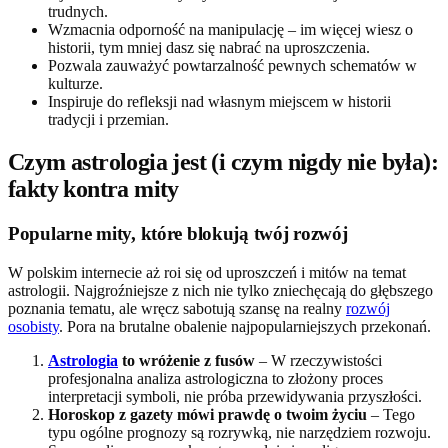
trudnych.
Wzmacnia odporność na manipulację – im więcej wiesz o
historii, tym mniej dasz się nabrać na uproszczenia.
Pozwala zauważyć powtarzalność pewnych schematów w
kulturze.
Inspiruje do refleksji nad własnym miejscem w historii
tradycji i przemian.
Czym astrologia jest (i czym nigdy nie była):
fakty kontra mity
Popularne mity, które blokują twój rozwój
W polskim internecie aż roi się od uproszczeń i mitów na temat
astrologii. Najgroźniejsze z nich nie tylko zniechęcają do głębszego
poznania tematu, ale wręcz sabotują szansę na realny
rozwój
osobisty
. Pora na brutalne obalenie najpopularniejszych przekonań.
Astrologia
to wróżenie z fusów
– W rzeczywistości
profesjonalna analiza astrologiczna to złożony proces
interpretacji symboli, nie próba przewidywania przyszłości.
Horoskop z gazety mówi prawdę o twoim życiu
– Tego
typu ogólne prognozy są rozrywką, nie narzędziem rozwoju.