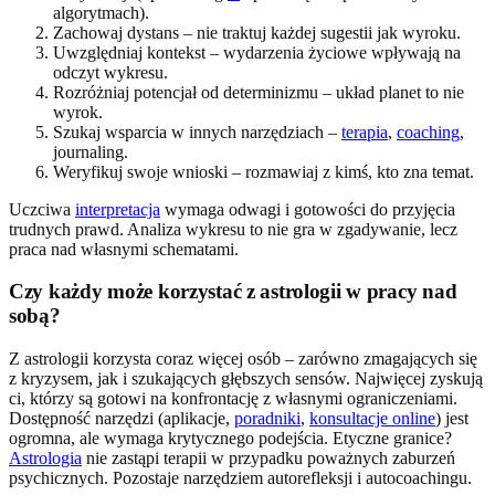
algorytmach).
Zachowaj dystans – nie traktuj każdej sugestii jak wyroku.
Uwzględniaj kontekst – wydarzenia życiowe wpływają na
odczyt wykresu.
Rozróżniaj potencjał od determinizmu – układ planet to nie
wyrok.
Szukaj wsparcia w innych narzędziach –
terapia
,
coaching
,
journaling.
Weryfikuj swoje wnioski – rozmawiaj z kimś, kto zna temat.
Uczciwa
interpretacja
wymaga odwagi i gotowości do przyjęcia
trudnych prawd. Analiza wykresu to nie gra w zgadywanie, lecz
praca nad własnymi schematami.
Czy każdy może korzystać z astrologii w pracy nad
sobą?
Z astrologii korzysta coraz więcej osób – zarówno zmagających się
z kryzysem, jak i szukających głębszych sensów. Najwięcej zyskują
ci, którzy są gotowi na konfrontację z własnymi ograniczeniami.
Dostępność narzędzi (aplikacje,
poradniki
,
konsultacje online
) jest
ogromna, ale wymaga krytycznego podejścia. Etyczne granice?
Astrologia
nie zastąpi terapii w przypadku poważnych zaburzeń
psychicznych. Pozostaje narzędziem autorefleksji i autocoachingu.