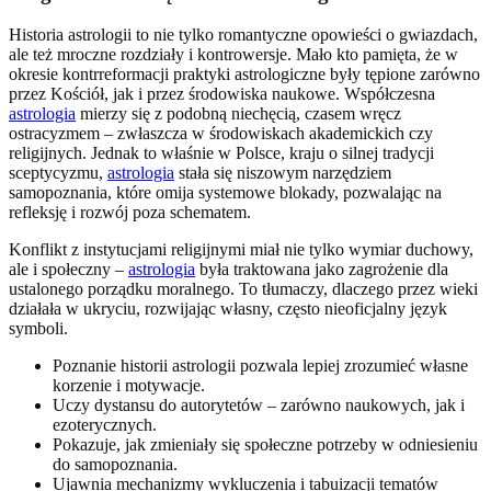
Historia astrologii to nie tylko romantyczne opowieści o gwiazdach,
ale też mroczne rozdziały i kontrowersje. Mało kto pamięta, że w
okresie kontrreformacji praktyki astrologiczne były tępione zarówno
przez Kościół, jak i przez środowiska naukowe. Współczesna
astrologia
mierzy się z podobną niechęcią, czasem wręcz
ostracyzmem – zwłaszcza w środowiskach akademickich czy
religijnych. Jednak to właśnie w Polsce, kraju o silnej tradycji
sceptycyzmu,
astrologia
stała się niszowym narzędziem
samopoznania, które omija systemowe blokady, pozwalając na
refleksję i rozwój poza schematem.
Konflikt z instytucjami religijnymi miał nie tylko wymiar duchowy,
ale i społeczny –
astrologia
była traktowana jako zagrożenie dla
ustalonego porządku moralnego. To tłumaczy, dlaczego przez wieki
działała w ukryciu, rozwijając własny, często nieoficjalny język
symboli.
Poznanie historii astrologii pozwala lepiej zrozumieć własne
korzenie i motywacje.
Uczy dystansu do autorytetów – zarówno naukowych, jak i
ezoterycznych.
Pokazuje, jak zmieniały się społeczne potrzeby w odniesieniu
do samopoznania.
Ujawnia mechanizmy wykluczenia i tabuizacji tematów