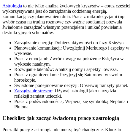
Astrologia
to nie tylko analiza życiowych kryzysów – coraz częściej
wykorzystywana jest do zarządzania codzienną energią,
komunikacją czy planowaniem dnia. Praca z mikrodecyzjami (np.
wybór czasu na trudną rozmowę czy ważne spotkanie) pozwala
świadomie zarządzać własnym potencjałem i unikać powielania
destrukcyjnych schematów.
Zarządzanie energią: Dobierz aktywności do fazy Księżyca.
Planowanie komunikacji: Uwzględnij Merkurego i aspekty w
wykresie.
Praca z emocjami: Zwróć uwagę na położenie Księżyca w
wykresie natalnym.
Rozwijanie talentów: Analizuj domy i aspekty Jowisza.
Praca z ograniczeniami: Przyjrzyj się Saturnowi w swoim
horoskopie.
Świadome podejmowanie decyzji: Obserwuj tranzyty planet.
Zarządzanie stresem
: Używaj astrologii jako narzędzia
refleksji zamiast ucieczki.
Praca z podświadomością: Wspieraj się symboliką Neptuna i
Plutona.
Checklist: jak zacząć świadomą pracę z astrologią
Początki pracy z astrologią nie muszą być chaotyczne. Klucz to