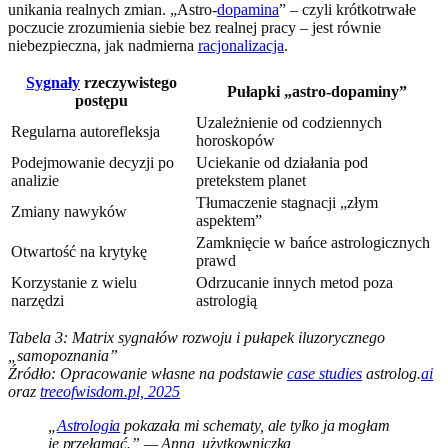
unikania realnych zmian. „Astro-
dopamina
” – czyli krótkotrwałe
poczucie zrozumienia siebie bez realnej pracy – jest równie
niebezpieczna, jak nadmierna
racjonalizacja
.
Sygnały
rzeczywistego
Pułapki „astro-dopaminy”
postępu
Uzależnienie od codziennych
Regularna autorefleksja
horoskopów
Podejmowanie decyzji po
Uciekanie od działania pod
analizie
pretekstem planet
Tłumaczenie stagnacji „złym
Zmiany nawyków
aspektem”
Zamknięcie w bańce astrologicznych
Otwartość na krytykę
prawd
Korzystanie z wielu
Odrzucanie innych metod poza
narzędzi
astrologią
Tabela 3: Matrix sygnałów rozwoju i pułapek iluzorycznego
„samopoznania”
Źródło: Opracowanie własne na podstawie
case studies
astrolog.
ai
oraz
treeofwisdom.pl, 2025
„
Astrologia
pokazała mi schematy, ale tylko ja mogłam
je przełamać.” — Anna, użytkowniczka,