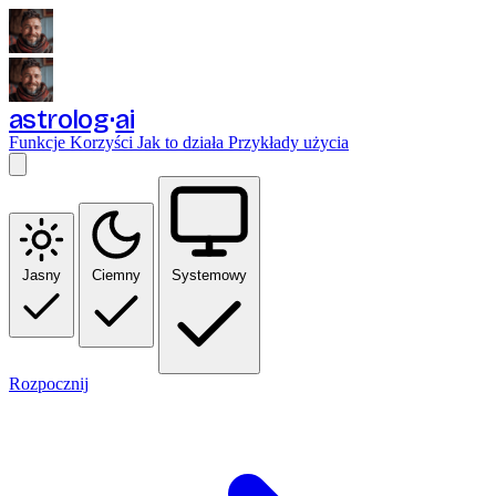
astrolog
ai
Funkcje
Korzyści
Jak to działa
Przykłady użycia
Jasny
Ciemny
Systemowy
Rozpocznij