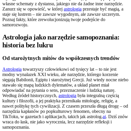
własne schematy z dystansu, jakiego nie da żadne inne narzędzie.
Zanurz się w opowieść, w której
astrologia
przestaje być magią, a
staje się lustrem – nie zawsze wygodnym, ale zawsze szczerym.
Poznaj fakty, które zrewolucjonizują twoje podejście do
samorozwoju.
Astrologia jako narzędzie samopoznania:
historia bez lukru
Od starożytnych mitów do współczesnych trendów
Astrologia
towarzyszy człowiekowi od tysięcy lat – to nie jest
modny wynalazek XXI wieku, ale narzędzie, którego korzenie
sięgają Babilonii, Egiptu i starożytnej Grecji. Już wtedy nocne niebo
stawało się mapą ludzkich dylematów, a układ planet miał
odpowiadać na pytania o sens, przeznaczenie i ludzką naturę.
Według źródeł historycznych,
astrologia
była integralną częścią
kultury i filozofii, a jej praktyka przenikała mitologię, religię, a
nawet politykę tych cywilizacji. Z czasem przeszła długą drogę – od
narzędzia kapłanów po popkulturowy fenomen, obecny na
TikToku, w gazetach i aplikacjach, takich jak astrolog.
ai
. Dziś znów
wraca do łask, nie jako wyrocznia, lecz narzędzie refleksji i
samopoznania.