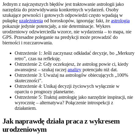
Jednym z najczęstszych błędów jest traktowanie astrologii jako
narzędzia do przewidywania konkretnych wydarzeń. Osoby
szukające pewności i gotowych odpowiedzi często wpadają w
pułapkę
uzależnienia
od horoskopów, ignorując fakt, że
astrologia
pokazuje jedynie potencjały, a nie determinacje. Wykres
urodzeniowy odzwierciedla wzorce, nie wydarzenia – to mapa, nie
GPS. Przesadne poleganie na predykcji może prowadzić do
bierności i rozczarowania.
Ostrzeżenie 1: Jeśli zaczynasz odkładać decyzje, bo „Merkury
retro”, czas na refleksję.
Ostrzeżenie 2: Gdy oczekujesz, że astrolog powie ci, kiedy
awansujesz – szukaj raczej
analizy
potencjału niż dat.
Ostrzeżenie 3: Uważaj na astrologów obiecujących „100%
skuteczności”.
Ostrzeżenie 4: Unikaj decyzji życiowych wyłącznie w
oparciu o prognozy planetarne.
Ostrzeżenie 5: Traktuj astrologię jako narzędzie inspiracji, nie
wyrocznię – alternatywa? Połączenie introspekcji z
działaniem.
Jak naprawdę działa praca z wykresem
urodzeniowym