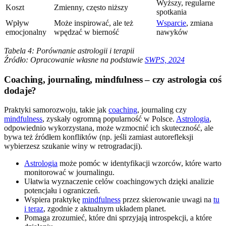
Wyższy, regularne
Koszt
Zmienny, często niższy
spotkania
Wpływ
Może inspirować, ale też
Wsparcie
, zmiana
emocjonalny
wpędzać w bierność
nawyków
Tabela 4: Porównanie astrologii i terapii
Źródło: Opracowanie własne na podstawie
SWPS, 2024
Coaching, journaling, mindfulness – czy astrologia coś
dodaje?
Praktyki samorozwoju, takie jak
coaching
, journaling czy
mindfulness
, zyskały ogromną popularność w Polsce.
Astrologia
,
odpowiednio wykorzystana, może wzmocnić ich skuteczność, ale
bywa też źródłem konfliktów (np. jeśli zamiast autorefleksji
wybierzesz szukanie winy w retrogradacji).
Astrologia
może pomóc w identyfikacji wzorców, które warto
monitorować w journalingu.
Ułatwia wyznaczenie celów coachingowych dzięki analizie
potencjału i ograniczeń.
Wspiera praktykę
mindfulness
przez skierowanie uwagi na
tu
i teraz
, zgodnie z aktualnym układem planet.
Pomaga zrozumieć, które dni sprzyjają introspekcji, a które