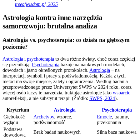
treeofwisdom.pl, 2025
Astrologia kontra inne narzędzia
samorozwoju: brutalna analiza
Astrologia vs. psychoterapia: co działa na głębszym
poziomie?
Astrologia
i
psychoterapia
to dwa różne światy, choć coraz częściej
się przenikają.
Psychoterapia
bazuje na naukowych modelach,
dowodach i jasno określonych protokołach.
Astrologia
– na
interpretacji symboli i pracy z podświadomością. Każda z tych
metod ma swoje miejsce, zalety i ograniczenia. Według badania
przeprowadzonego przez Uniwersytet SWPS w 2024 roku, coraz
więcej osób łączy te narzędzia, traktując astrologię jako
wsparcie
autorefleksji, a nie substytut terapii (Źródło:
SWPS, 2024
).
Kryterium
Astrologia
Psychoterapia
Głębokość
Archetypy
, wzorce,
Emocje
, traumy,
wglądu
podświadomość
przekonania
Podstawa
Brak badań naukowych
Silna baza naukowa
dowodowa