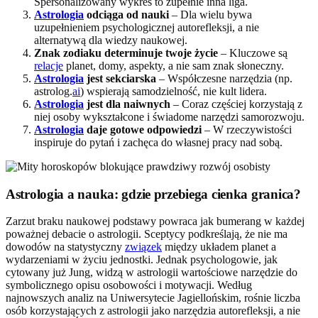
Spersonalizowany wykres to zupełnie inna liga.
Astrologia
odciąga od nauki
– Dla wielu bywa
uzupełnieniem psychologicznej autorefleksji, a nie
alternatywą dla wiedzy naukowej.
Znak zodiaku determinuje twoje życie
– Kluczowe są
relacje
planet, domy, aspekty, a nie sam znak słoneczny.
Astrologia
jest sekciarska
– Współczesne narzędzia (np.
astrolog.
ai
) wspierają samodzielność, nie kult lidera.
Astrologia
jest dla naiwnych
– Coraz częściej korzystają z
niej osoby wykształcone i świadome narzędzi samorozwoju.
Astrologia
daje gotowe odpowiedzi
– W rzeczywistości
inspiruje do pytań i zachęca do własnej pracy nad sobą.
Astrologia a nauka: gdzie przebiega cienka granica?
Zarzut braku naukowej podstawy powraca jak bumerang w każdej
poważnej debacie o astrologii. Sceptycy podkreślają, że nie ma
dowodów na statystyczny
związek
między układem planet a
wydarzeniami w życiu jednostki. Jednak psychologowie, jak
cytowany już Jung, widzą w astrologii wartościowe narzędzie do
symbolicznego opisu osobowości i motywacji. Według
najnowszych analiz na Uniwersytecie Jagiellońskim, rośnie liczba
osób korzystających z astrologii jako narzędzia autorefleksji, a nie