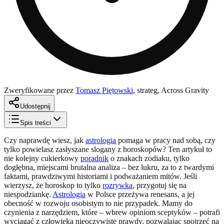
Zweryfikowane przez
Tomasz Piętowski
,
strateg, Across Gravity
Udostępnij
Spis treści
Czy naprawdę wiesz, jak
astrologia
pomaga w pracy nad sobą, czy
tylko powielasz zasłyszane slogany z horoskopów? Ten artykuł to
nie kolejny cukierkowy
poradnik
o znakach zodiaku, tylko
dogłębna, miejscami brutalna analiza – bez lukru, za to z twardymi
faktami, prawdziwymi historiami i podważaniem mitów. Jeśli
wierzysz, że horoskop to tylko
rozrywka
, przygotuj się na
niespodziankę.
Astrologia
w Polsce przeżywa renesans, a jej
obecność w rozwoju osobistym to nie przypadek. Mamy do
czynienia z narzędziem, które – wbrew opiniom sceptyków – potrafi
wyciągać z człowieka nieoczywiste prawdy, pozwalając spojrzeć na