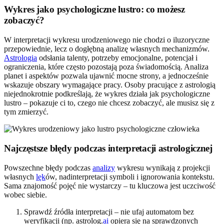
Wykres jako psychologiczne lustro: co możesz
zobaczyć?
W interpretacji wykresu urodzeniowego nie chodzi o iluzoryczne
przepowiednie, lecz o dogłębną analizę własnych mechanizmów.
Astrologia
odsłania talenty, potrzeby emocjonalne, potencjał i
ograniczenia, które często pozostają poza świadomością. Analiza
planet i aspektów pozwala ujawnić mocne strony, a jednocześnie
wskazuje obszary wymagające pracy. Osoby pracujące z astrologią
niejednokrotnie podkreślają, że wykres działa jak psychologiczne
lustro – pokazuje ci to, czego nie chcesz zobaczyć, ale musisz się z
tym zmierzyć.
Najczęstsze błędy podczas interpretacji astrologicznej
Powszechne błędy podczas
analizy
wykresu wynikają z projekcji
własnych
lęk
ów, nadinterpretacji symboli i ignorowania kontekstu.
Sama znajomość pojęć nie wystarczy – tu kluczowa jest uczciwość
wobec siebie.
Sprawdź źródła interpretacji – nie ufaj automatom bez
weryfikacji (np. astrolog.
ai
opiera się na sprawdzonych