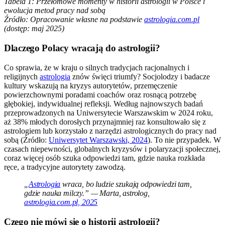
Tabela 1: Przełomowe momenty w historii astrologii w Polsce i
ewolucja metod pracy nad sobą
Źródło: Opracowanie własne na podstawie
astrologia.com.pl
(dostęp: maj 2025)
Dlaczego Polacy wracają do astrologii?
Co sprawia, że w kraju o silnych tradycjach racjonalnych i
religijnych
astrologia
znów święci triumfy? Socjolodzy i badacze
kultury wskazują na kryzys autorytetów, przemęczenie
powierzchownymi poradami coachów oraz rosnącą potrzebę
głębokiej, indywidualnej refleksji. Według najnowszych badań
przeprowadzonych na Uniwersytecie Warszawskim w 2024 roku,
aż 38% młodych dorosłych przynajmniej raz konsultowało się z
astrologiem lub korzystało z narzędzi astrologicznych do pracy nad
sobą (Źródło:
Uniwersytet Warszawski, 2024
). To nie przypadek. W
czasach niepewności, globalnych kryzysów i polaryzacji społecznej,
coraz więcej osób szuka odpowiedzi tam, gdzie nauka rozkłada
ręce, a tradycyjne autorytety zawodzą.
„
Astrologia
wraca, bo ludzie szukają odpowiedzi tam,
gdzie nauka milczy.” — Marta, astrolog,
astrologia.com.pl, 2025
Czego nie mówi się o historii astrologii?