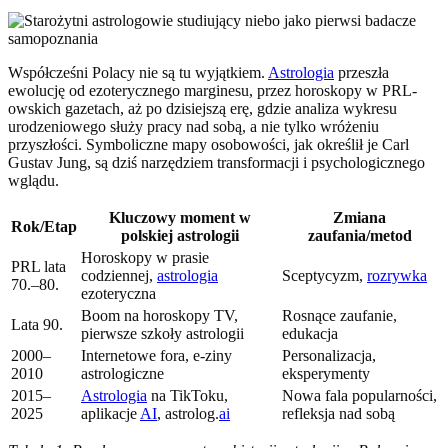
Współcześni Polacy nie są tu wyjątkiem.
Astrologia
przeszła
ewolucję od ezoterycznego marginesu, przez horoskopy w PRL-
owskich gazetach, aż po dzisiejszą erę, gdzie analiza wykresu
urodzeniowego służy pracy nad sobą, a nie tylko wróżeniu
przyszłości. Symboliczne mapy osobowości, jak określił je Carl
Gustav Jung, są dziś narzędziem transformacji i psychologicznego
wglądu.
Kluczowy moment w
Zmiana
Rok/Etap
polskiej astrologii
zaufania/metod
Horoskopy w prasie
PRL lata
codziennej,
astrologia
Sceptycyzm,
rozrywka
70.–80.
ezoteryczna
Boom na horoskopy TV,
Rosnące zaufanie,
Lata 90.
pierwsze szkoły astrologii
edukacja
2000–
Internetowe fora, e-ziny
Personalizacja,
2010
astrologiczne
eksperymenty
2015–
Astrologia
na TikToku,
Nowa fala popularności,
2025
aplikacje
AI
, astrolog.
ai
refleksja nad sobą