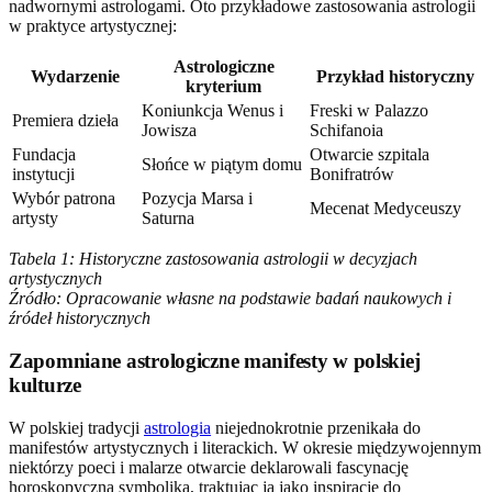
nadwornymi astrologami. Oto przykładowe zastosowania astrologii
w praktyce artystycznej:
Astrologiczne
Wydarzenie
Przykład historyczny
kryterium
Koniunkcja Wenus i
Freski w Palazzo
Premiera dzieła
Jowisza
Schifanoia
Fundacja
Otwarcie szpitala
Słońce w piątym domu
instytucji
Bonifratrów
Wybór patrona
Pozycja Marsa i
Mecenat Medyceuszy
artysty
Saturna
Tabela 1: Historyczne zastosowania astrologii w decyzjach
artystycznych
Źródło: Opracowanie własne na podstawie badań naukowych i
źródeł historycznych
Zapomniane astrologiczne manifesty w polskiej
kulturze
W polskiej tradycji
astrologia
niejednokrotnie przenikała do
manifestów artystycznych i literackich. W okresie międzywojennym
niektórzy poeci i malarze otwarcie deklarowali fascynację
horoskopyczną symboliką, traktując ją jako inspirację do