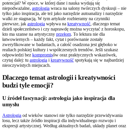
potencjał? W epoce, w której dane i nauka wydają się
niepodważalne,
astrologia
wraca na salony twórczych dyskusji – nie
tylko jako inspiracja, ale też jako narzędzie autoanalizy i narzędzie
walki ze stagnacją. W tym artykule rozbieramy na czynniki
pierwsze, jak
astrologia
wpływa na
kreatywność
, dlaczego temat
dzieli społeczeństwo i czy naprawdę można wyczytać z horoskopu,
kto ma szanse na artystyczny
przełom
. To lektura nie dla
łatwowiernych – każdy fakt, cytat i porównanie zostały
zweryfikowane w badaniach, a całość osadzona jest głęboko w
realiach polskiej kultury i współczesnych trendów. Jeśli szukasz
odpowiedzi bez
kompromis
ów oraz praktycznych wskazówek,
czytaj dalej: tu
astrologia
i
kreatywność
spotykają się w najbardziej
nieoczywistych miejscach.
Dlaczego temat astrologii i kreatywności
budzi tyle emocji?
U źródeł fascynacji: astrologia jako inspiracja dla
umysłu
Astrologia
od wieków stanowi nie tylko narzędzie przewidywania
losu, lecz także źródło inspiracji dla indywidualnego rozwoju i
ekspresji artystycznej. Według aktualnych badań, układy planet oraz