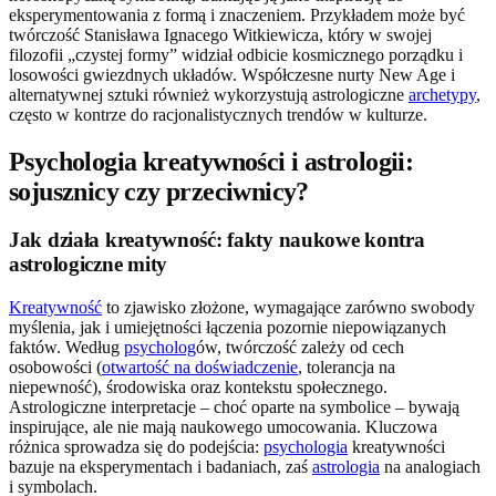
eksperymentowania z formą i znaczeniem. Przykładem może być
twórczość Stanisława Ignacego Witkiewicza, który w swojej
filozofii „czystej formy” widział odbicie kosmicznego porządku i
losowości gwiezdnych układów. Współczesne nurty New Age i
alternatywnej sztuki również wykorzystują astrologiczne
archetypy
,
często w kontrze do racjonalistycznych trendów w kulturze.
Psychologia kreatywności i astrologii:
sojusznicy czy przeciwnicy?
Jak działa kreatywność: fakty naukowe kontra
astrologiczne mity
Kreatywność
to zjawisko złożone, wymagające zarówno swobody
myślenia, jak i umiejętności łączenia pozornie niepowiązanych
faktów. Według
psycholog
ów, twórczość zależy od cech
osobowości (
otwartość na doświadczenie
, tolerancja na
niepewność), środowiska oraz kontekstu społecznego.
Astrologiczne interpretacje – choć oparte na symbolice – bywają
inspirujące, ale nie mają naukowego umocowania. Kluczowa
różnica sprowadza się do podejścia:
psychologia
kreatywności
bazuje na eksperymentach i badaniach, zaś
astrologia
na analogiach
i symbolach.