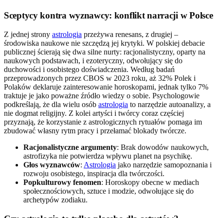
Sceptycy kontra wyznawcy: konflikt narracji w Polsce
Z jednej strony
astrologia
przeżywa renesans, z drugiej –
środowiska naukowe nie szczędzą jej krytyki. W polskiej debacie
publicznej ścierają się dwa silne nurty: racjonalistyczny, oparty na
naukowych podstawach, i ezoteryczny, odwołujący się do
duchowości i osobistego doświadczenia. Według badań
przeprowadzonych przez CBOS w 2023 roku, aż 32% Polek i
Polaków deklaruje zainteresowanie horoskopami, jednak tylko 7%
traktuje je jako poważne źródło wiedzy o sobie. Psychologowie
podkreślają, że dla wielu osób
astrologia
to narzędzie autoanalizy, a
nie dogmat religijny. Z kolei artyści i twórcy coraz częściej
przyznają, że korzystanie z astrologicznych rytuałów pomaga im
zbudować własny rytm pracy i przełamać blokady twórcze.
Racjonalistyczne argumenty
: Brak dowodów naukowych,
astrofizyka nie potwierdza wpływu planet na psychikę.
Głos wyznawców
:
Astrologia
jako narzędzie samopoznania i
rozwoju osobistego, inspiracja dla twórczości.
Popkulturowy fenomen
: Horoskopy obecne w mediach
społecznościowych, sztuce i modzie, odwołujące się do
archetypów zodiaku.