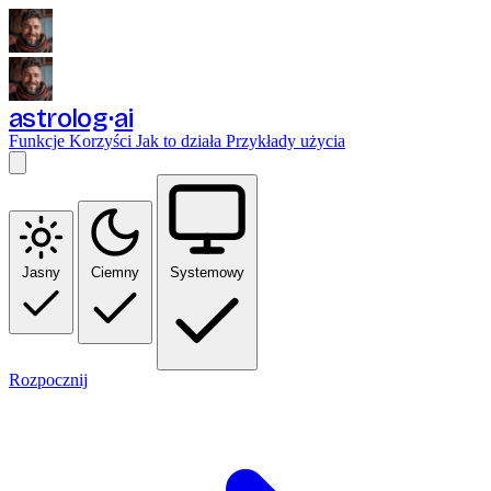
astrolog
ai
Funkcje
Korzyści
Jak to działa
Przykłady użycia
Jasny
Ciemny
Systemowy
Rozpocznij