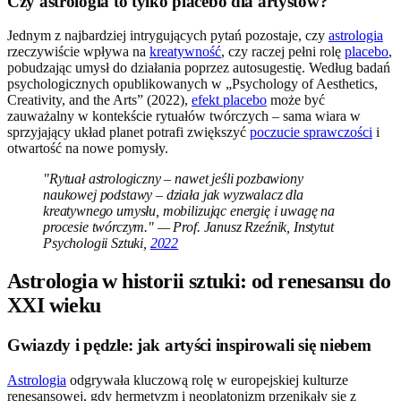
Czy astrologia to tylko placebo dla artystów?
Jednym z najbardziej intrygujących pytań pozostaje, czy
astrologia
rzeczywiście wpływa na
kreatywność
, czy raczej pełni rolę
placebo
,
pobudzając umysł do działania poprzez autosugestię. Według badań
psychologicznych opublikowanych w „Psychology of Aesthetics,
Creativity, and the Arts” (2022),
efekt placebo
może być
zauważalny w kontekście rytuałów twórczych – sama wiara w
sprzyjający układ planet potrafi zwiększyć
poczucie sprawczości
i
otwartość na nowe pomysły.
"Rytuał astrologiczny – nawet jeśli pozbawiony
naukowej podstawy – działa jak wyzwalacz dla
kreatywnego umysłu, mobilizując energię i uwagę na
procesie twórczym." — Prof. Janusz Rzeźnik, Instytut
Psychologii Sztuki,
2022
Astrologia w historii sztuki: od renesansu do
XXI wieku
Gwiazdy i pędzle: jak artyści inspirowali się niebem
Astrologia
odgrywała kluczową rolę w europejskiej kulturze
renesansowej, gdy hermetyzm i neoplatonizm przenikały się z