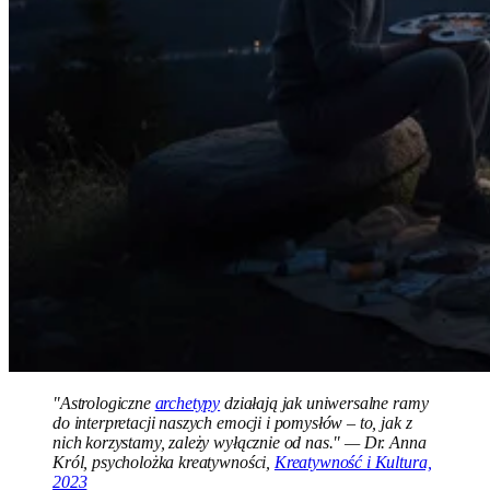
"Astrologiczne
archetypy
działają jak uniwersalne ramy
do interpretacji naszych emocji i pomysłów – to, jak z
nich korzystamy, zależy wyłącznie od nas." — Dr. Anna
Król, psycholożka kreatywności,
Kreatywność i Kultura,
2023