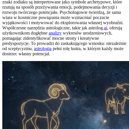
znaki zodiaku są interpretowane jako symbole archetypowe, które
rzutują na sposób przeżywania emocji, podejmowania decyzji i
rozwoju twórczego potencjału. Psychologowie twierdzą, że sama
wiara w kosmiczne powiązania może wzmacniać poczucie
wyjątkowości i motywować do eksplorowania własnej wyobraźni.
Współczesne narzędzia astrologiczne, takie jak astrolog.
ai
, oferują
użytkownikom dogłębne
analizy
wykresów urodzeniowych,
pomagając zidentyfikować mocne strony i kreatywne
predyspozycje. To prowadzi do zaskakującego wniosku: niezależnie
od sceptycyzmu,
astrologia
pełni rolę lustra, w którym każdy może
dostrzec własny potencjał.