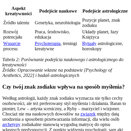
Aspekt
Podejście naukowe
Podejście astrologiczne
kreatywności
Pozycje planet, znak
Źródło talentu
Genetyka, neurobiologia
zodiaku
Rozwój
Praca, środowisko,
Układy planet, fazy
potencjału
edukacja
Księżyca
Wsparcie
Psychoterapia
, treningi
Rytuały
astrologiczne,
procesu
kreatywne
horoskopy
Tabela 2: Porównanie podejścia naukowego i astrologicznego do
kreatywności
Źródło: Opracowanie własne na podstawie [Psychology of
Aesthetics, 2022] i badań astrologicznych
Czy twój znak zodiaku wpływa na sposób myślenia?
Według astrologii, każdy znak zodiaku wyznacza nie tylko cechy
osobowości, ale też preferowany styl myślenia i działania. Baran to
pionier, Lew – artysta sceniczny, a Ryby – marzyciel i wizjoner.
Chociaż nie ma naukowych dowodów na
związek
między datą
urodzenia a sposobem przetwarzania informacji, dla wielu osób
archetypy
zodiakalne stanowią wygodną matrycę do opisu
własnych predyspozycji. Z punktu widzenia psychologii, sam akt