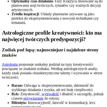
Optymalny czas działania
: Fazy Księżyca stosowane są do
planowania sesji twórczych, rytuałów czy ważnych decyzji
artystycznych.
Źródła inspiracji
: Układy planetarne używane są jako
pretekst do eksperymentowania z nowymi technikami czy
tematami.
Astrologiczne profile kreatywności: kto ma
najwięcej twórczych predyspozycji?
Zodiak pod lupą: najmocniejsze i najsłabsze strony
znaków
Astrologia
proponuje unikalny podział na typy kreatywności
powiązane ze znakami zodiaku. Według astrologicznych analiz,
każdy znak posiada charakterystyczne talenty i wyzwania w sferze
twórczości.
Baran:
Odwaga w eksperymentowaniu, skłonność do
szybkiego działania i ryzyka, ale też brak cierpliwości.
Byk:
Zmysłowość,
wytrwałość
i dbałość o szczegóły, jednak
czasem
przywiązanie
do rutyny.
Bliźnięta:
Innowacyjność, łatwość w komunikacji, lecz
rozproszenie uwagi.