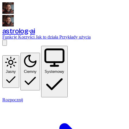
astrolog
ai
Funkcje
Korzyści
Jak to działa
Przykłady użycia
Jasny
Ciemny
Systemowy
Rozpocznij