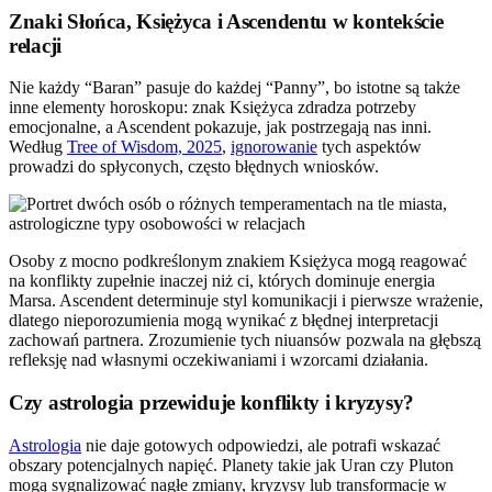
Znaki Słońca, Księżyca i Ascendentu w kontekście
relacji
Nie każdy “Baran” pasuje do każdej “Panny”, bo istotne są także
inne elementy horoskopu: znak Księżyca zdradza potrzeby
emocjonalne, a Ascendent pokazuje, jak postrzegają nas inni.
Według
Tree of Wisdom, 2025
,
ignorowanie
tych aspektów
prowadzi do spłyconych, często błędnych wniosków.
Osoby z mocno podkreślonym znakiem Księżyca mogą reagować
na konflikty zupełnie inaczej niż ci, których dominuje energia
Marsa. Ascendent determinuje styl komunikacji i pierwsze wrażenie,
dlatego nieporozumienia mogą wynikać z błędnej interpretacji
zachowań partnera. Zrozumienie tych niuansów pozwala na głębszą
refleksję nad własnymi oczekiwaniami i wzorcami działania.
Czy astrologia przewiduje konflikty i kryzysy?
Astrologia
nie daje gotowych odpowiedzi, ale potrafi wskazać
obszary potencjalnych napięć. Planety takie jak Uran czy Pluton
mogą sygnalizować nagłe zmiany, kryzysy lub transformacje w