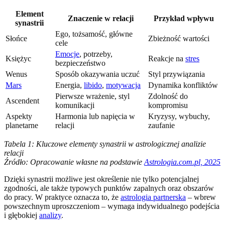
Element
Znaczenie w relacji
Przykład wpływu
synastrii
Ego, tożsamość, główne
Słońce
Zbieżność wartości
cele
Emocje
, potrzeby,
Księżyc
Reakcje na
stres
bezpieczeństwo
Wenus
Sposób okazywania uczuć
Styl przywiązania
Mars
Energia,
libido
,
motywacja
Dynamika konfliktów
Pierwsze wrażenie, styl
Zdolność do
Ascendent
komunikacji
kompromisu
Aspekty
Harmonia lub napięcia w
Kryzysy, wybuchy,
planetarne
relacji
zaufanie
Tabela 1: Kluczowe elementy synastrii w astrologicznej analizie
relacji
Źródło: Opracowanie własne na podstawie
Astrologia.com.pl, 2025
Dzięki synastrii możliwe jest określenie nie tylko potencjalnej
zgodności, ale także typowych punktów zapalnych oraz obszarów
do pracy. W praktyce oznacza to, że
astrologia partnerska
– wbrew
powszechnym uproszczeniom – wymaga indywidualnego podejścia
i głębokiej
analizy
.