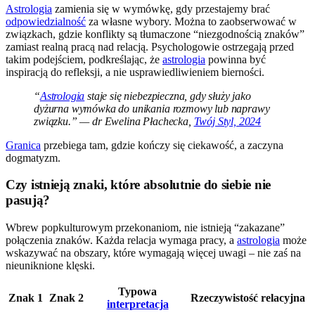
Astrologia
zamienia się w wymówkę, gdy przestajemy brać
odpowiedzialność
za własne wybory. Można to zaobserwować w
związkach, gdzie konflikty są tłumaczone “niezgodnością znaków”
zamiast realną pracą nad relacją. Psychologowie ostrzegają przed
takim podejściem, podkreślając, że
astrologia
powinna być
inspiracją do refleksji, a nie usprawiedliwieniem bierności.
“
Astrologia
staje się niebezpieczna, gdy służy jako
dyżurna wymówka do unikania rozmowy lub naprawy
związku.” — dr Ewelina Płachecka,
Twój Styl, 2024
Granica
przebiega tam, gdzie kończy się ciekawość, a zaczyna
dogmatyzm.
Czy istnieją znaki, które absolutnie do siebie nie
pasują?
Wbrew popkulturowym przekonaniom, nie istnieją “zakazane”
połączenia znaków. Każda relacja wymaga pracy, a
astrologia
może
wskazywać na obszary, które wymagają więcej uwagi – nie zaś na
nieuniknione klęski.
Typowa
Znak 1
Znak 2
Rzeczywistość relacyjna
interpretacja