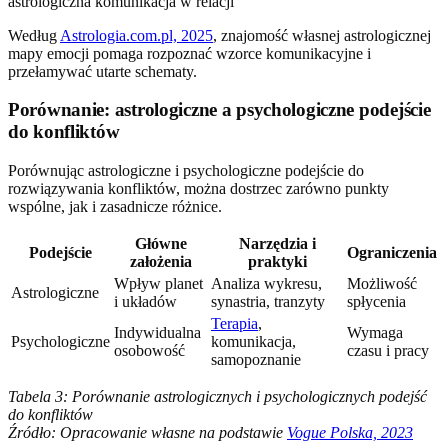
Według
Astrologia.com.pl, 2025
, znajomość własnej astrologicznej
mapy emocji pomaga rozpoznać wzorce komunikacyjne i
przełamywać utarte schematy.
Porównanie: astrologiczne a psychologiczne podejście
do konfliktów
Porównując astrologiczne i psychologiczne podejście do
rozwiązywania konfliktów, można dostrzec zarówno punkty
wspólne, jak i zasadnicze różnice.
Główne
Narzędzia i
Podejście
Ograniczenia
założenia
praktyki
Wpływ planet
Analiza wykresu,
Możliwość
Astrologiczne
i układów
synastria, tranzyty
spłycenia
Terapia
,
Indywidualna
Wymaga
Psychologiczne
komunikacja,
osobowość
czasu i pracy
samopoznanie
Tabela 3: Porównanie astrologicznych i psychologicznych podejść
do konfliktów
Źródło: Opracowanie własne na podstawie
Vogue Polska, 2023