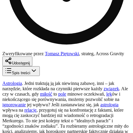
Zweryfikowane przez
Tomasz Piętowski
,
strateg, Across Gravity
Udostępnij
Spis treści
Astrologia
. Jedni traktują ją jak niewinną zabawę, inni – jak
narzędzie, które rozkłada na czynniki pierwsze każdy
związek
. Ale
czy w czasach, gdy
miłość
to
pole
minowe oczekiwań,
lęk
ów i
niekończącego się porównywania, możemy pozwolić sobie na
ignorowanie
jej wpływu? Jeśli zastanawiasz się, jak
astrologia
wpływa na
relacje
, przygotuj się na konfrontację z faktami, które
mogą cię zaskoczyć bardziej niż wiadomość o retrogradacji
Merkurego. To nie jest kolejny tekst o “idealnych parach” i
“zgodności znaków zodiaku”. Tu rozbieramy astrologiczne mity do
kości, analizujemy, jak horoskopy partnerskie faktycznie działają w