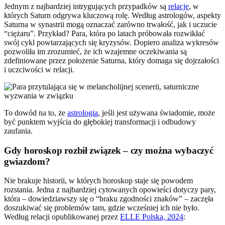
Jednym z najbardziej intrygujących przypadków są
relacje
, w
których Saturn odgrywa kluczową rolę. Według astrologów, aspekty
Saturna w synastrii mogą oznaczać zarówno trwałość, jak i uczucie
“ciężaru”. Przykład? Para, która po latach próbowała rozwikłać
swój cykl powtarzających się kryzysów. Dopiero analiza wykresów
pozwoliła im zrozumieć, że ich wzajemne oczekiwania są
zdefiniowane przez położenie Saturna, który domaga się dojrzałości
i uczciwości w relacji.
To dowód na to, że
astrologia
, jeśli jest używana świadomie, może
być punktem wyjścia do głębokiej transformacji i odbudowy
zaufania.
Gdy horoskop rozbił związek – czy można wybaczyć
gwiazdom?
Nie brakuje historii, w których horoskop staje się powodem
rozstania. Jedna z najbardziej cytowanych opowieści dotyczy pary,
która – dowiedziawszy się o “braku zgodności znaków” – zaczęła
doszukiwać się problemów tam, gdzie wcześniej ich nie było.
Według relacji opublikowanej przez
ELLE Polska, 2024
: