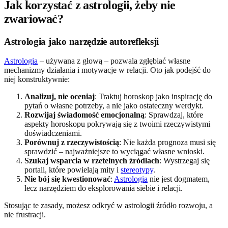
Jak korzystać z astrologii, żeby nie
zwariować?
Astrologia jako narzędzie autorefleksji
Astrologia
– używana z głową – pozwala zgłębiać własne
mechanizmy działania i motywacje w relacji. Oto jak podejść do
niej konstruktywnie:
Analizuj, nie oceniaj
: Traktuj horoskop jako inspirację do
pytań o własne potrzeby, a nie jako ostateczny werdykt.
Rozwijaj świadomość emocjonalną
: Sprawdzaj, które
aspekty horoskopu pokrywają się z twoimi rzeczywistymi
doświadczeniami.
Porównuj z rzeczywistością
: Nie każda prognoza musi się
sprawdzić – najważniejsze to wyciągać własne wnioski.
Szukaj wsparcia w rzetelnych źródłach
: Wystrzegaj się
portali, które powielają mity i
stereotypy
.
Nie bój się kwestionować
:
Astrologia
nie jest dogmatem,
lecz narzędziem do eksplorowania siebie i relacji.
Stosując te zasady, możesz odkryć w astrologii źródło rozwoju, a
nie frustracji.