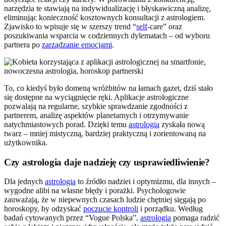
narzędzia te stawiają na indywidualizację i błyskawiczną analizę,
eliminując konieczność kosztownych konsultacji z astrologiem.
Zjawisko to wpisuje się w szerszy trend “
self
-care” oraz
poszukiwania wsparcia w codziennych dylematach – od wyboru
partnera po
zarządzanie emocjami
.
To, co kiedyś było domeną wróżbitów na łamach gazet, dziś stało
się dostępne na wyciągnięcie ręki. Aplikacje astrologiczne
pozwalają na regularne, szybkie sprawdzanie zgodności z
partnerem, analizę aspektów planetarnych i otrzymywanie
natychmiastowych porad. Dzięki temu
astrologia
zyskała nową
twarz – mniej mistyczną, bardziej praktyczną i zorientowaną na
użytkownika.
Czy astrologia daje nadzieję czy usprawiedliwienie?
Dla jednych
astrologia
to źródło nadziei i optymizmu, dla innych –
wygodne alibi na własne błędy i porażki. Psychologowie
zauważają, że w niepewnych czasach ludzie chętniej sięgają po
horoskopy, by odzyskać
poczucie kontroli
i porządku. Według
badań cytowanych przez “Vogue Polska”,
astrologia
pomaga radzić