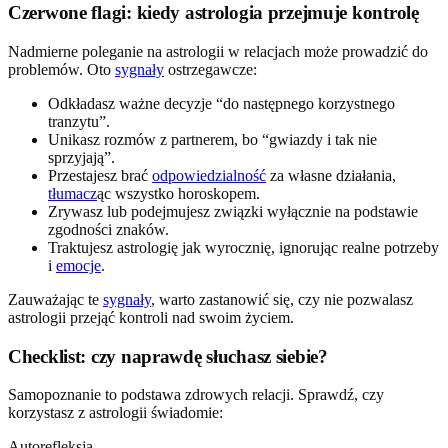
Czerwone flagi: kiedy astrologia przejmuje kontrolę
Nadmierne poleganie na astrologii w relacjach może prowadzić do
problemów. Oto
sygnały
ostrzegawcze:
Odkładasz ważne decyzje “do następnego korzystnego
tranzytu”.
Unikasz rozmów z partnerem, bo “gwiazdy i tak nie
sprzyjają”.
Przestajesz brać
odpowiedzialność
za własne działania,
tłumacz
ąc wszystko horoskopem.
Zrywasz lub podejmujesz związki wyłącznie na podstawie
zgodności znaków.
Traktujesz astrologię jak wyrocznię, ignorując realne potrzeby
i
emocje
.
Zauważając te
sygnały
, warto zastanowić się, czy nie pozwalasz
astrologii przejąć kontroli nad swoim życiem.
Checklist: czy naprawdę słuchasz siebie?
Samopoznanie to podstawa zdrowych relacji. Sprawdź, czy
korzystasz z astrologii świadomie:
Autorefleksja