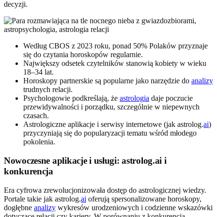
decyzji.
Według CBOS z 2023 roku, ponad 50% Polaków przyznaje
się do czytania horoskopów regularnie.
Największy odsetek czytelników stanowią kobiety w wieku
18–34 lat.
Horoskopy partnerskie są popularne jako narzędzie do
analizy
trudnych relacji.
Psychologowie podkreślają, że
astrologia
daje poczucie
przewidywalności i porządku, szczególnie w niepewnych
czasach.
Astrologiczne aplikacje i serwisy internetowe (jak astrolog.
ai
)
przyczyniają się do popularyzacji tematu wśród młodego
pokolenia.
Nowoczesne aplikacje i usługi: astrolog.ai i
konkurencja
Era cyfrowa zrewolucjonizowała dostęp do astrologicznej wiedzy.
Portale takie jak astrolog.
ai
oferują spersonalizowane horoskopy,
dogłębne
analizy
wykresów urodzeniowych i codzienne wskazówki
dotyczące relacji czy kariery. W porównaniu z konkurencją,