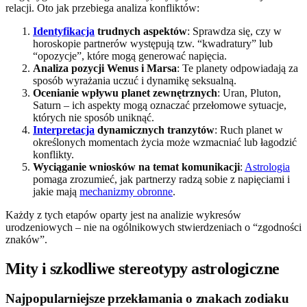
relacji. Oto jak przebiega analiza konfliktów:
Identyfikacja
trudnych aspektów
: Sprawdza się, czy w
horoskopie partnerów występują tzw. “kwadratury” lub
“opozycje”, które mogą generować napięcia.
Analiza pozycji Wenus i Marsa
: Te planety odpowiadają za
sposób wyrażania uczuć i dynamikę seksualną.
Ocenianie wpływu planet zewnętrznych
: Uran, Pluton,
Saturn – ich aspekty mogą oznaczać przełomowe sytuacje,
których nie sposób uniknąć.
Interpretacja
dynamicznych tranzytów
: Ruch planet w
określonych momentach życia może wzmacniać lub łagodzić
konflikty.
Wyciąganie wniosków na temat komunikacji
:
Astrologia
pomaga zrozumieć, jak partnerzy radzą sobie z napięciami i
jakie mają
mechanizmy obronne
.
Każdy z tych etapów oparty jest na analizie wykresów
urodzeniowych – nie na ogólnikowych stwierdzeniach o “zgodności
znaków”.
Mity i szkodliwe stereotypy astrologiczne
Najpopularniejsze przekłamania o znakach zodiaku