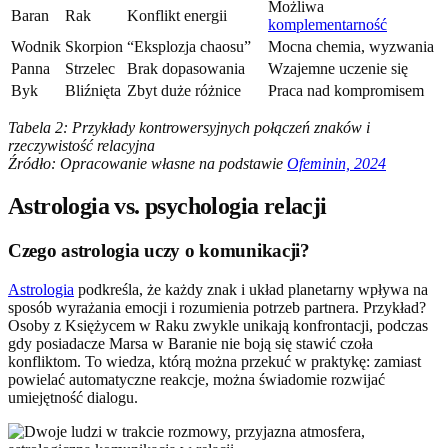
Możliwa
Baran
Rak
Konflikt energii
komplementarność
Wodnik
Skorpion
“Eksplozja chaosu”
Mocna chemia, wyzwania
Panna
Strzelec
Brak dopasowania
Wzajemne uczenie się
Byk
Bliźnięta
Zbyt duże różnice
Praca nad kompromisem
Tabela 2: Przykłady kontrowersyjnych połączeń znaków i
rzeczywistość relacyjna
Źródło: Opracowanie własne na podstawie
Ofeminin, 2024
Astrologia vs. psychologia relacji
Czego astrologia uczy o komunikacji?
Astrologia
podkreśla, że każdy znak i układ planetarny wpływa na
sposób wyrażania emocji i rozumienia potrzeb partnera. Przykład?
Osoby z Księżycem w Raku zwykle unikają konfrontacji, podczas
gdy posiadacze Marsa w Baranie nie boją się stawić czoła
konfliktom. To wiedza, którą można przekuć w praktykę: zamiast
powielać automatyczne reakcje, można świadomie rozwijać
umiejętność dialogu.