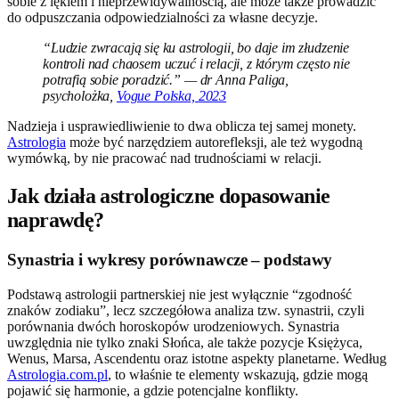
sobie z lękiem i nieprzewidywalnością, ale może także prowadzić
do odpuszczania odpowiedzialności za własne decyzje.
“Ludzie zwracają się ku astrologii, bo daje im złudzenie
kontroli nad chaosem uczuć i relacji, z którym często nie
potrafią sobie poradzić.” — dr Anna Paliga,
psycholożka,
Vogue Polska, 2023
Nadzieja i usprawiedliwienie to dwa oblicza tej samej monety.
Astrologia
może być narzędziem autorefleksji, ale też wygodną
wymówką, by nie pracować nad trudnościami w relacji.
Jak działa astrologiczne dopasowanie
naprawdę?
Synastria i wykresy porównawcze – podstawy
Podstawą astrologii partnerskiej nie jest wyłącznie “zgodność
znaków zodiaku”, lecz szczegółowa analiza tzw. synastrii, czyli
porównania dwóch horoskopów urodzeniowych. Synastria
uwzględnia nie tylko znaki Słońca, ale także pozycje Księżyca,
Wenus, Marsa, Ascendentu oraz istotne aspekty planetarne. Według
Astrologia.com.pl
, to właśnie te elementy wskazują, gdzie mogą
pojawić się harmonie, a gdzie potencjalne konflikty.