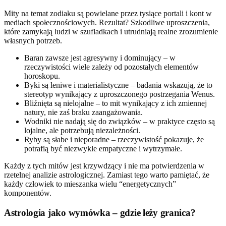
Mity na temat zodiaku są powielane przez tysiące portali i kont w
mediach społecznościowych. Rezultat? Szkodliwe uproszczenia,
które zamykają ludzi w szufladkach i utrudniają realne zrozumienie
własnych potrzeb.
Baran zawsze jest agresywny i dominujący – w
rzeczywistości wiele zależy od pozostałych elementów
horoskopu.
Byki są leniwe i materialistyczne – badania wskazują, że to
stereotyp wynikający z uproszczonego postrzegania Wenus.
Bliźnięta są nielojalne – to mit wynikający z ich zmiennej
natury, nie zaś braku zaangażowania.
Wodniki nie nadają się do związków – w praktyce często są
lojalne, ale potrzebują niezależności.
Ryby są słabe i nieporadne – rzeczywistość pokazuje, że
potrafią być niezwykle empatyczne i wytrzymałe.
Każdy z tych mitów jest krzywdzący i nie ma potwierdzenia w
rzetelnej analizie astrologicznej. Zamiast tego warto pamiętać, że
każdy człowiek to mieszanka wielu “energetycznych”
komponentów.
Astrologia jako wymówka – gdzie leży granica?