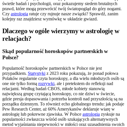
świetle badań i psychologii, oraz pokazujemy siedem brutalnych
prawd, które mogą przewrócić twój światopogląd do góry nogami.
Czy
astrologia
ratuje czy rujnuje nasze związki? Sprawdź, zanim
kolejny raz znajdziesz wymówkę w układzie gwiazd.
Dlaczego w ogóle wierzymy w astrologię w
relacjach?
Skąd popularność horoskopów partnerskich w
Polsce?
Popularność horoskopów partnerskich w Polsce nie jest
przypadkiem.
Statystyki
z 2023 roku pokazują, że ponad połowa
Polaków regularnie czyta horoskopy, a dla wielu młodszych osób są
one nie tylko formą
rozrywki
, ale i pretekstem do refleksji nad
relacjami. Według badań CBOS, młode kobiety stanowią
największą grupę czytającą horoskopy, co nie dziwi w świecie,
gdzie presja dopasowania i potrzeba kontroli nad przyszłością są na
porządku dziennym. To również echo globalnego trendu: jak podaje
Pew Research Center, aż 60% Amerykanów deklaruje wiarę w
astrologię lub pokrewne zjawiska. W Polsce
astrologia
zyskuje na
popularności zwłaszcza wśród osób szukających alternatywnych
metod wyjaśniania niepewności w miłości oraz uzasadnienia swoich