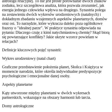
astrologii relacyjnej. To nie jest proste porównanie dwóch znaków
zodiaku, lecz szczegółowa analiza, która pozwala zrozumieć, jak
energia jednego człowieka wpływa na drugiego. Synastria polega
na zestawieniu dwóch wykresów urodzeniowych (natalnych) i
dokładnym zbadaniu wzajemnych aspektów planetarnych, domów
oraz osi. To narzędzie, które wykracza daleko poza ogólnikowe
frazesy o "idealnej parze". W praktyce synastria odpowiada na
pytania: Dlaczego czuję z kimś natychmiastową chemię? Skąd biorą
się powtarzające konflikty? Jakie ukryte wzorce powielam w
relacjach?
Definicje kluczowych pojęć synastrii:
Wykres urodzeniowy (natal chart)
Graficzne przedstawienie położenia planet, Słońca i Księżyca w
momencie narodzin, które określa indywidualne predyspozycje
psychologiczne i emocjonalne danej osoby.
Aspekty planetarne
Kąty utworzone między planetami w dwóch wykresach
partnerskich, wskazujące na obszary harmonii lub tarcia.
Domy astrologiczne