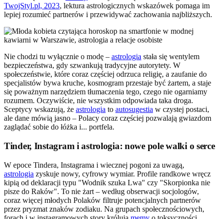
TwojStyl.pl, 2023
, lektura astrologicznych wskazówek pomaga im
lepiej rozumieć partnerów i przewidywać zachowania najbliższych.
Nie chodzi tu wyłącznie o modę –
astrologia
stała się wentylem
bezpieczeństwa, gdy szwankują tradycyjne autorytety. W
społeczeństwie, które coraz częściej odrzuca religię, a zaufanie do
specjalistów bywa kruche, kosmogram przestaje być żartem, a staje
się poważnym narzędziem tłumaczenia tego, czego nie ogarniamy
rozumem. Oczywiście, nie wszystkim odpowiada taka droga.
Sceptycy wskazują, że
astrologia
to
autosugestia
w czystej postaci,
ale dane mówią jasno – Polacy coraz częściej pozwalają gwiazdom
zaglądać sobie do łóżka i... portfela.
Tinder, Instagram i astrologia: nowe pole walki o serce
W epoce Tindera, Instagrama i wiecznej pogoni za uwagą,
astrologia
zyskuje nowy, cyfrowy wymiar. Profile randkowe wręcz
kipią od deklaracji typu "Wodnik szuka Lwa" czy "Skorpionka nie
pisze do Raków". To nie żart – według obserwacji socjologów,
coraz więcej młodych Polaków filtruje potencjalnych partnerów
przez pryzmat znaków zodiaku. Na grupach społecznościowych,
forach i w instagramowych story królują
memy
o toksyczności