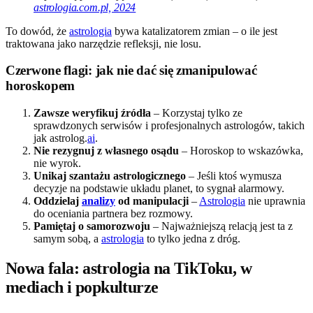
astrologia.com.pl, 2024
To dowód, że
astrologia
bywa katalizatorem zmian – o ile jest
traktowana jako narzędzie refleksji, nie losu.
Czerwone flagi: jak nie dać się zmanipulować
horoskopem
Zawsze weryfikuj źródła
– Korzystaj tylko ze
sprawdzonych serwisów i profesjonalnych astrologów, takich
jak astrolog.
ai
.
Nie rezygnuj z własnego osądu
– Horoskop to wskazówka,
nie wyrok.
Unikaj szantażu astrologicznego
– Jeśli ktoś wymusza
decyzje na podstawie układu planet, to sygnał alarmowy.
Oddzielaj
analizy
od manipulacji
–
Astrologia
nie uprawnia
do oceniania partnera bez rozmowy.
Pamiętaj o samorozwoju
– Najważniejszą relacją jest ta z
samym sobą, a
astrologia
to tylko jedna z dróg.
Nowa fala: astrologia na TikToku, w
mediach i popkulturze