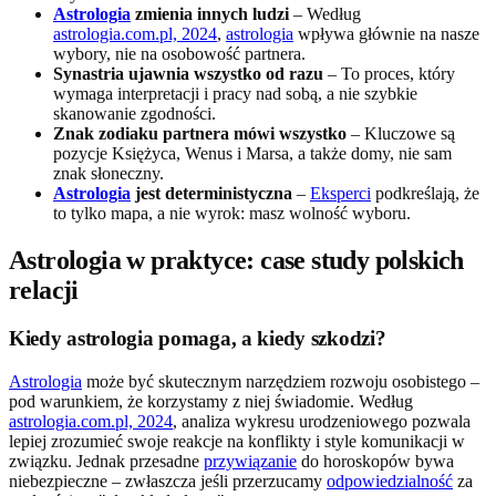
Astrologia
zmienia innych ludzi
– Według
astrologia.com.pl, 2024
,
astrologia
wpływa głównie na nasze
wybory, nie na osobowość partnera.
Synastria ujawnia wszystko od razu
– To proces, który
wymaga interpretacji i pracy nad sobą, a nie szybkie
skanowanie zgodności.
Znak zodiaku partnera mówi wszystko
– Kluczowe są
pozycje Księżyca, Wenus i Marsa, a także domy, nie sam
znak słoneczny.
Astrologia
jest deterministyczna
–
Eksperci
podkreślają, że
to tylko mapa, a nie wyrok: masz wolność wyboru.
Astrologia w praktyce: case study polskich
relacji
Kiedy astrologia pomaga, a kiedy szkodzi?
Astrologia
może być skutecznym narzędziem rozwoju osobistego –
pod warunkiem, że korzystamy z niej świadomie. Według
astrologia.com.pl, 2024
, analiza wykresu urodzeniowego pozwala
lepiej zrozumieć swoje reakcje na konflikty i style komunikacji w
związku. Jednak przesadne
przywiązanie
do horoskopów bywa
niebezpieczne – zwłaszcza jeśli przerzucamy
odpowiedzialność
za