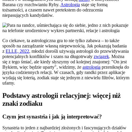
Barana czy rozchwianiu Ryby.
Astrologia
staje się formą
tożsamości, a czasem nawet pretekstem do odrzucenia
niepasujących kandydatów.
Co ciekawe, ta astrologiczna gra to nie tylko zabawa – to także
sposób na zarządzanie własną niepewnością. Jak pokazują badania
z
ELLE, 2022
, młodzi dorośli używają astrologii do przewidywania
potencjalnych konfliktów i szans na długotrwały
związek
. Można
się z tego śmiać, ale kiedy słyszymy od kolejnej znajomej: "On jest
Bykiem, więc będzie uparty", widzimy, że
astrologia
przeniknęła do
języka codziennych relacji. W czasach, gdy randki przez aplikacje
wydają się loterią, zodiak staje się jednym z niewielu filtrów, którym
ufamy.
Podstawy astrologii relacyjnej: więcej niż
znaki zodiaku
Czym jest synastria i jak ją interpretować?
Synastria to jeden z najbardziej złożonych i fascynujących działów