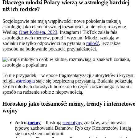
Dlaczego młodzi Polacy wierzą w astrologię bardziej
niż ich rodzice?
Socjologowie nie mają wątpliwości: nowe pokolenia traktują
astrologię jako element swojej tożsamości, a nie tylko rozrywkę.
Według
Onet Kobieta, 2023
, Instagram i TikTok zalała fala
astrologicznych memów, porad i wyznań. Młodzi szukają w
zodiaku nie tylko odpowiedzi na pytania o
miłość
, lecz także
sposobu na budowanie poczucia przynależności.
To nie przypadek – w epoce fragmentaryzacji autorytetów i kryzysu
religii,
astrologia
staje się bezpieczną przystanią. Badania pokazują,
że dla młodych dorosłych horoskop to część codziennego rytuału i
sposób na radzenie sobie z niepewnością.
Horoskop jako tożsamość: memy, trendy i internetowe
wojny
Astro-
memy
– Ilustrują
stereotypy
znaków, wyśmiewają
typowe zachowania Baranów, Ryb czy Koziorożców i stają
się narzędziem autoironii.