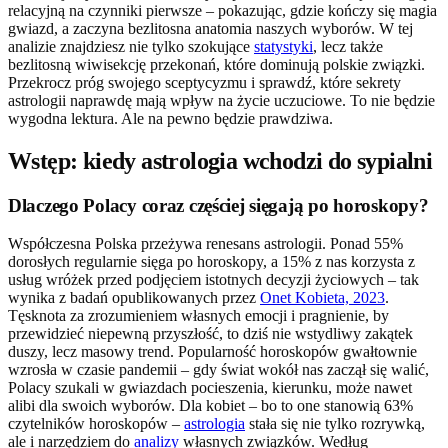
relacyjną na czynniki pierwsze – pokazując, gdzie kończy się magia
gwiazd, a zaczyna bezlitosna anatomia naszych wyborów. W tej
analizie znajdziesz nie tylko szokujące
statystyki
, lecz także
bezlitosną wiwisekcję przekonań, które dominują polskie związki.
Przekrocz próg swojego sceptycyzmu i sprawdź, które sekrety
astrologii naprawdę mają wpływ na życie uczuciowe. To nie będzie
wygodna lektura. Ale na pewno będzie prawdziwa.
Wstęp: kiedy astrologia wchodzi do sypialni
Dlaczego Polacy coraz częściej sięgają po horoskopy?
Współczesna Polska przeżywa renesans astrologii. Ponad 55%
dorosłych regularnie sięga po horoskopy, a 15% z nas korzysta z
usług wróżek przed podjęciem istotnych decyzji życiowych – tak
wynika z badań opublikowanych przez
Onet Kobieta, 2023
.
Tęsknota za zrozumieniem własnych emocji i pragnienie, by
przewidzieć niepewną przyszłość, to dziś nie wstydliwy zakątek
duszy, lecz masowy trend. Popularność horoskopów gwałtownie
wzrosła w czasie pandemii – gdy świat wokół nas zaczął się walić,
Polacy szukali w gwiazdach pocieszenia, kierunku, może nawet
alibi dla swoich wyborów. Dla kobiet – bo to one stanowią 63%
czytelników horoskopów –
astrologia
stała się nie tylko rozrywką,
ale i narzędziem do
analizy
własnych związków. Według