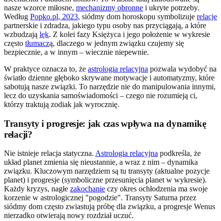
nasze wzorce miłosne,
mechanizmy obronne
i ukryte potrzeby.
Według
Popko.pl, 2023
, siódmy dom horoskopu symbolizuje
relacje
partnerskie i zdradza, jakiego typu osoby nas przyciągają, a które
wzbudzają
lęk
. Z kolei fazy Księżyca i jego położenie w wykresie
często
tłumacz
ą, dlaczego w jednym związku czujemy się
bezpiecznie, a w innym – wiecznie niepewnie.
W praktyce oznacza to, że
astrologia relacyjna
pozwala wydobyć na
światło dzienne głęboko skrywane motywacje i automatyzmy, które
sabotują nasze związki. To narzędzie nie do manipulowania innymi,
lecz do uzyskania samoświadomości – czego nie rozumieją ci,
którzy traktują zodiak jak wyrocznię.
Transyty i progresje: jak czas wpływa na dynamikę
relacji?
Nie istnieje relacja statyczna.
Astrologia relacyjna
podkreśla, że
układ planet zmienia się nieustannie, a wraz z nim – dynamika
związku. Kluczowym narzędziem są tu transyty (aktualne pozycje
planet) i progresje (symboliczne przesunięcia planet w wykresie).
Każdy kryzys, nagłe
zakochanie
czy okres ochłodzenia ma swoje
korzenie w astrologicznej "pogodzie". Transyty Saturna przez
siódmy dom często zwiastują próbę dla związku, a progresje Wenus
nierzadko otwierają nowy rozdział uczuć.