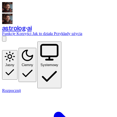
astrolog
ai
Funkcje
Korzyści
Jak to działa
Przykłady użycia
Jasny
Ciemny
Systemowy
Rozpocznij