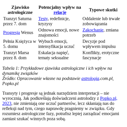
Zjawisko
Potencjalny wpływ na
Typowe skutki
astrologiczne
relacje
Tranzyt Saturna
Testy
, redefinicje,
Oddalenie lub trwałe
przez 7. dom
kryzysy
zobowiązania
Odnowa emocji, nowe
Zakochanie
, zmiana
Progresja
Wenus
znajomości
potrzeb
Pełnia Księżyca w
Wybuch emocji,
Decyzje pod
5. domu
intensyfikacja uczuć
wpływem impulsu
Tranzyt Marsa
Eskalacja napięć,
Konflikty, erotyczne
przez 8. dom
tematy seksualne
fascynacje
Tabela 1: Przykładowe zjawiska astrologiczne i ich wpływ na
dynamikę związków
Źródło: Opracowanie własne na podstawie
astrologia
.com.pl,
Popko.pl
Transyty i progresje są jednak narzędziem interpretacji – nie
wyrocznią. Jak podkreślają doświadczeni astrolodzy z
Popko.pl,
2023
, nie zmieniają one uczuć partnerów, lecz skłaniają nas do
refleksji nad tym, czego naprawdę pragniemy w związku. Gdy
rozumiesz astrologiczne fazy, potrafisz lepiej zarządzać emocjami
zamiast szukać winnych poza sobą.