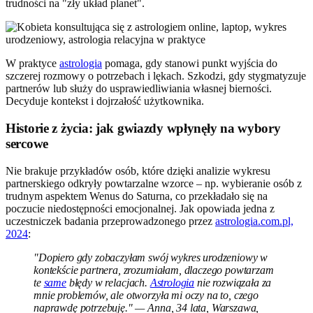
trudności na "zły układ planet".
W praktyce
astrologia
pomaga, gdy stanowi punkt wyjścia do
szczerej rozmowy o potrzebach i lękach. Szkodzi, gdy stygmatyzuje
partnerów lub służy do usprawiedliwiania własnej bierności.
Decyduje kontekst i dojrzałość użytkownika.
Historie z życia: jak gwiazdy wpłynęły na wybory
sercowe
Nie brakuje przykładów osób, które dzięki analizie wykresu
partnerskiego odkryły powtarzalne wzorce – np. wybieranie osób z
trudnym aspektem Wenus do Saturna, co przekładało się na
poczucie niedostępności emocjonalnej. Jak opowiada jedna z
uczestniczek badania przeprowadzonego przez
astrologia.com.pl,
2024
:
"Dopiero gdy zobaczyłam swój wykres urodzeniowy w
kontekście partnera, zrozumiałam, dlaczego powtarzam
te
same
błędy w relacjach.
Astrologia
nie rozwiązała za
mnie problemów, ale otworzyła mi oczy na to, czego
naprawdę potrzebuję." — Anna, 34 lata, Warszawa,