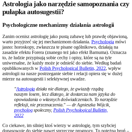
Astrologia jako narzędzie samopoznania czy
pułapka autosugestii?
Psychologiczne mechanizmy działania astrologii
Zanim ocenisz astrologię jako pustą zabawę lub prawdę objawioną,
warto przyjrzeć się jej mechanizmom działania.
Psychologia
mówi
jasno: horoskopy, zwłaszcza te pisane ogólnikowo, działają na
zasadzie efektu Forera (znanego też jako efekt Barnuma). Oznacza
to, że ludzie przypisują sobie cechy i opisy, które są na tyle
uniwersalne, że każdy może je odnieść do siebie. Według badań
opublikowanych w
Polish Psychological Bulletin, 2022
, wpływ
astrologii na nasze postrzeganie siebie i relacji opiera się w dużej
mierze na autosugestii i selektywnej uwadze.
"
Astrologia
działa nie dlatego, że gwiazdy rządzą
naszym losem, lecz dlatego, że dostarcza nam języka do
opowiadania o własnych doświadczeniach. To narzędzie
refleksji, nie przeznaczenia." — dr Agnieszka Wójcik,
psycholog
społeczny,
Polish Psychological Bulletin,
2022
Co ciekawe, im silniej ktoś wierzy w astrologię, tym szybciej
dopasowuje do siebie nawet sprzeczne prognozy. To potężna broń –