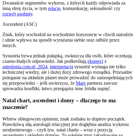
Dwanaście segmentów wykresu, z których każdy odpowiada za
inną sferę życia, w tym
relacje
, komunikację, seksualność czy
rozwój osobisty
.
Ascendent (ASC)
Znak, który wschodził na wschodnim horyzoncie w chwili narodzin
i silnie wpływa na sposób wyrażania siebie oraz odbiór przez
innych.
Synastria bywa jednak pułapką, zwłaszcza dla osób, które oczekują
czarno-białych odpowiedzi. Jak podkreślają
eksperci
z
astrologia.com.pl, 2024
,
interpretacja
synastrii wymaga nie tylko
technicznej wiedzy, ale i dużej dozy zdrowego rozsądku. Przesadne
poleganie na układzie planet może prowadzić do samospełniających
się przepowiedni – jeśli uwierzysz, że
Mars
partnera zawsze
sprowadza konflikt, łatwo przegapisz inne źródła napięć.
Natal chart, ascendent i domy – dlaczego to ma
znaczenie?
Wbrew obiegowym opiniom, znak zodiaku to dopiero początek.
Prawdziwą siłą astrologii relacyjnej jest dogłębna analiza wykresu
urodzeniowego – czyli tzw. natal chartu – wraz z pozycją
ascendentu i układem domów. To właśnie tutaj zakodowane są