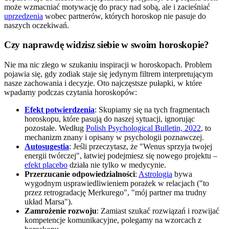
może wzmacniać motywację do pracy nad sobą, ale i zacieśniać
uprzedzenia
wobec partnerów, których horoskop nie pasuje do
naszych oczekiwań.
Czy naprawdę widzisz siebie w swoim horoskopie?
Nie ma nic złego w szukaniu inspiracji w horoskopach. Problem
pojawia się, gdy zodiak staje się jedynym filtrem interpretującym
nasze zachowania i decyzje. Oto najczęstsze pułapki, w które
wpadamy podczas czytania horoskopów:
Efekt potwierdzenia
: Skupiamy się na tych fragmentach
horoskopu, które pasują do naszej sytuacji, ignorując
pozostałe. Według
Polish Psychological Bulletin, 2022
, to
mechanizm znany i opisany w psychologii poznawczej.
Autosugestia
: Jeśli przeczytasz, że "Wenus sprzyja twojej
energii twórczej", łatwiej podejmiesz się nowego projektu –
efekt placebo
działa nie tylko w medycynie.
Przerzucanie odpowiedzialności
:
Astrologia
bywa
wygodnym usprawiedliwieniem porażek w relacjach ("to
przez retrogradację Merkurego", "mój partner ma trudny
układ Marsa").
Zamrożenie rozwoju
: Zamiast szukać rozwiązań i rozwijać
kompetencje komunikacyjne, polegamy na wzorcach z