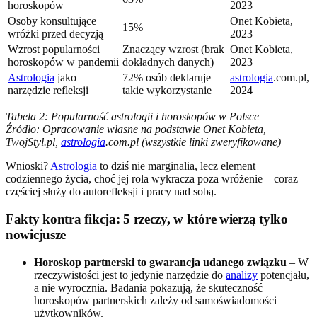
horoskopów
2023
Osoby konsultujące
Onet Kobieta,
15%
wróżki przed decyzją
2023
Wzrost popularności
Znaczący wzrost (brak
Onet Kobieta,
horoskopów w pandemii
dokładnych danych)
2023
Astrologia
jako
72% osób deklaruje
astrologia
.com.pl,
narzędzie refleksji
takie wykorzystanie
2024
Tabela 2: Popularność astrologii i horoskopów w Polsce
Źródło: Opracowanie własne na podstawie Onet Kobieta,
TwojStyl.pl,
astrologia
.com.pl (wszystkie linki zweryfikowane)
Wnioski?
Astrologia
to dziś nie marginalia, lecz element
codziennego życia, choć jej rola wykracza poza wróżenie – coraz
częściej służy do autorefleksji i pracy nad sobą.
Fakty kontra fikcja: 5 rzeczy, w które wierzą tylko
nowicjusze
Horoskop partnerski to gwarancja udanego związku
– W
rzeczywistości jest to jedynie narzędzie do
analizy
potencjału,
a nie wyrocznia. Badania pokazują, że skuteczność
horoskopów partnerskich zależy od samoświadomości
użytkowników.