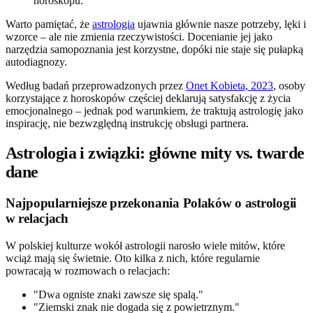
horoskopu.
Warto pamiętać, że
astrologia
ujawnia głównie nasze potrzeby, lęki i
wzorce – ale nie zmienia rzeczywistości. Docenianie jej jako
narzędzia samopoznania jest korzystne, dopóki nie staje się pułapką
autodiagnozy.
Według badań przeprowadzonych przez
Onet Kobieta, 2023
, osoby
korzystające z horoskopów częściej deklarują satysfakcję z życia
emocjonalnego – jednak pod warunkiem, że traktują astrologię jako
inspirację, nie bezwzględną instrukcję obsługi partnera.
Astrologia i związki: główne mity vs. twarde
dane
Najpopularniejsze przekonania Polaków o astrologii
w relacjach
W polskiej kulturze wokół astrologii narosło wiele mitów, które
wciąż mają się świetnie. Oto kilka z nich, które regularnie
powracają w rozmowach o relacjach:
"Dwa ogniste znaki zawsze się spalą."
"Ziemski znak nie dogada się z powietrznym."