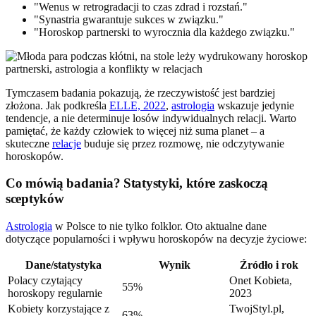
"Wenus w retrogradacji to czas zdrad i rozstań."
"Synastria gwarantuje sukces w związku."
"Horoskop partnerski to wyrocznia dla każdego związku."
Tymczasem badania pokazują, że rzeczywistość jest bardziej
złożona. Jak podkreśla
ELLE, 2022
,
astrologia
wskazuje jedynie
tendencje, a nie determinuje losów indywidualnych relacji. Warto
pamiętać, że każdy człowiek to więcej niż suma planet – a
skuteczne
relacje
buduje się przez rozmowę, nie odczytywanie
horoskopów.
Co mówią badania? Statystyki, które zaskoczą
sceptyków
Astrologia
w Polsce to nie tylko folklor. Oto aktualne dane
dotyczące popularności i wpływu horoskopów na decyzje życiowe:
Dane/statystyka
Wynik
Źródło i rok
Polacy czytający
Onet Kobieta,
55%
horoskopy regularnie
2023
Kobiety korzystające z
TwojStyl.pl,
63%