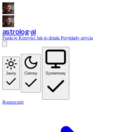
astrolog
ai
Funkcje
Korzyści
Jak to działa
Przykłady użycia
Jasny
Ciemny
Systemowy
Rozpocznij