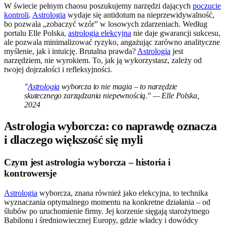
W świecie pełnym chaosu poszukujemy narzędzi dających
poczucie
kontroli
.
Astrologia
wydaje się antidotum na nieprzewidywalność,
bo pozwala „zobaczyć wzór” w losowych zdarzeniach. Według
portalu Elle Polska,
astrologia elekcyjna
nie daje gwarancji sukcesu,
ale pozwala minimalizować ryzyko, angażując zarówno analityczne
myślenie, jak i intuicję. Brutalna prawda?
Astrologia
jest
narzędziem, nie wyrokiem. To, jak ją wykorzystasz, zależy od
twojej dojrzałości i refleksyjności.
"
Astrologia
wyborcza to nie magia – to narzędzie
skutecznego zarządzania niepewnością." — Elle Polska,
2024
Astrologia wyborcza: co naprawdę oznacza
i dlaczego większość się myli
Czym jest astrologia wyborcza – historia i
kontrowersje
Astrologia
wyborcza, znana również jako elekcyjna, to technika
wyznaczania optymalnego momentu na konkretne działania – od
ślubów po uruchomienie firmy. Jej korzenie sięgają starożytnego
Babilonu i średniowiecznej Europy, gdzie władcy i dowódcy