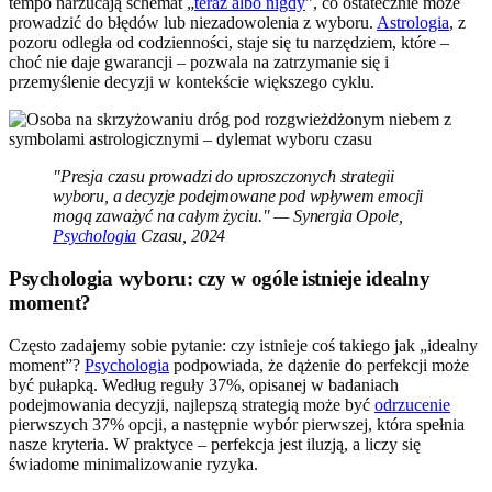
tempo narzucają schemat „
teraz albo nigdy
”, co ostatecznie może
prowadzić do błędów lub niezadowolenia z wyboru.
Astrologia
, z
pozoru odległa od codzienności, staje się tu narzędziem, które –
choć nie daje gwarancji – pozwala na zatrzymanie się i
przemyślenie decyzji w kontekście większego cyklu.
"Presja czasu prowadzi do uproszczonych strategii
wyboru, a decyzje podejmowane pod wpływem emocji
mogą zaważyć na całym życiu." — Synergia Opole,
Psychologia
Czasu, 2024
Psychologia wyboru: czy w ogóle istnieje idealny
moment?
Często zadajemy sobie pytanie: czy istnieje coś takiego jak „idealny
moment”?
Psychologia
podpowiada, że dążenie do perfekcji może
być pułapką. Według reguły 37%, opisanej w badaniach
podejmowania decyzji, najlepszą strategią może być
odrzucenie
pierwszych 37% opcji, a następnie wybór pierwszej, która spełnia
nasze kryteria. W praktyce – perfekcja jest iluzją, a liczy się
świadome minimalizowanie ryzyka.