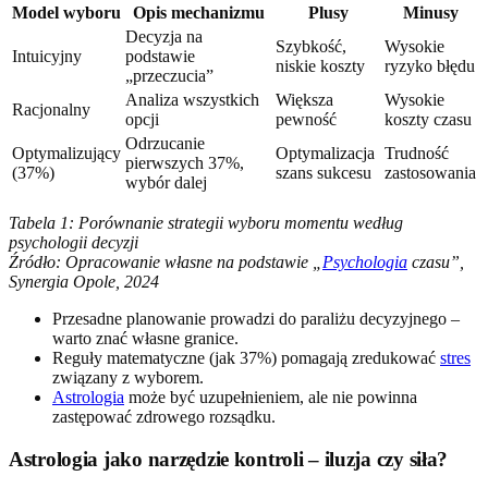
Model wyboru
Opis mechanizmu
Plusy
Minusy
Decyzja na
Szybkość,
Wysokie
Intuicyjny
podstawie
niskie koszty
ryzyko błędu
„przeczucia”
Analiza wszystkich
Większa
Wysokie
Racjonalny
opcji
pewność
koszty czasu
Odrzucanie
Optymalizujący
Optymalizacja
Trudność
pierwszych 37%,
(37%)
szans sukcesu
zastosowania
wybór dalej
Tabela 1: Porównanie strategii wyboru momentu według
psychologii decyzji
Źródło: Opracowanie własne na podstawie „
Psychologia
czasu”,
Synergia Opole, 2024
Przesadne planowanie prowadzi do paraliżu decyzyjnego –
warto znać własne granice.
Reguły matematyczne (jak 37%) pomagają zredukować
stres
związany z wyborem.
Astrologia
może być uzupełnieniem, ale nie powinna
zastępować zdrowego rozsądku.
Astrologia jako narzędzie kontroli – iluzja czy siła?