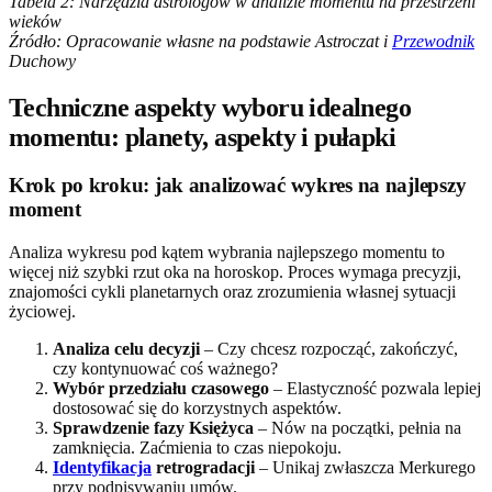
Tabela 2: Narzędzia astrologów w analizie momentu na przestrzeni
wieków
Źródło: Opracowanie własne na podstawie Astroczat i
Przewodnik
Duchowy
Techniczne aspekty wyboru idealnego
momentu: planety, aspekty i pułapki
Krok po kroku: jak analizować wykres na najlepszy
moment
Analiza wykresu pod kątem wybrania najlepszego momentu to
więcej niż szybki rzut oka na horoskop. Proces wymaga precyzji,
znajomości cykli planetarnych oraz zrozumienia własnej sytuacji
życiowej.
Analiza celu decyzji
– Czy chcesz rozpocząć, zakończyć,
czy kontynuować coś ważnego?
Wybór przedziału czasowego
– Elastyczność pozwala lepiej
dostosować się do korzystnych aspektów.
Sprawdzenie fazy Księżyca
– Nów na początki, pełnia na
zamknięcia. Zaćmienia to czas niepokoju.
Identyfikacja
retrogradacji
– Unikaj zwłaszcza Merkurego
przy podpisywaniu umów.