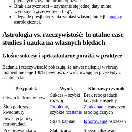
płynących z kwadratur lub opozycji.
Brak elastyczności – trzymanie się jednej daty mimo
wyraźnych „czerwonych flag”.
Uleganie presji otoczenia zamiast własnej intuicji i
analizy
astrologicznej.
Astrologia vs. rzeczywistość: brutalne case
studies i nauka na własnych błędach
Głośne sukcesy i spektakularne porażki w praktyce
Badania i rzeczywistość pokazują, że nawet najlepiej wybrany
moment nie daje 100% pewności. Zwróć uwagę na przykłady z
ostatnich lat:
Przypadek
Wynik
Kluczowy czynnik
Sukces – szybki
Brak retrogradacji,
Otwarcie firmy w nów
rozwój
korzystne aspekty
Ślub podczas
Problemy
,
Zaniedbanie
ostrzeżeń
kwadratury
szybkie
rozstanie
astrologicznych
Inwestycja przy
Strata kapitału
Ignorowanie
ostrzeżeń
retrogradacji
Przeprowadzka w
Stabilizacja i
Spersonalizowana