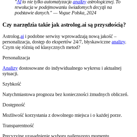
"
AI
to nie tylko automatyzacja
analizy
astrologicznej. To
rewolucja w podejmowaniu świadomych decyzji na
podstawie danych." — Vogue Polska, 2024
Czy narzędzia takie jak astrolog.ai są przyszłością?
Astrolog.
ai
i podobne serwisy wprowadzają nową jakość –
personalizacja, dostęp do ekspertów 24/7, błyskawiczne
analizy
.
Czym się różnią od klasycznych metod?
Personalizacja
Analizy
dostosowane do indywidualnego wykresu i aktualnej
sytuacji.
Szybkość
Natychmiastowa prognoza bez konieczności żmudnych obliczeń.
Dostępność
Możliwość korzystania z dowolnego miejsca i o każdej porze.
Transparentność
Precyzyjne uzasadnienie wyboru najlepszego momentu.