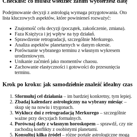
Checklist: co musisz wiedzieć zanim wybierzesz datę
Podejmowanie decyzji z astrologią wymaga przygotowania. Oto
lista kluczowych aspektów, które powinieneś rozważyć:
Znajomość celu decyzji (początek, zakończenie, zmiana).
Faza Księżyca i jej wpływ na typ działań.
Sprawdzenie retrogradacji, szczególnie Merkurego.
Analiza aspektów planetarnych w danym okresie.
Porównanie wybranego terminu z własnym wykresem
urodzeniowym.
Unikanie zaćmień jako momentów chaosu.
Zachowanie elastyczności i gotowości do przesunięcia
terminu.
Krok po kroku: jak samodzielnie znaleźć idealny czas
Sformułuj cel działania
– im bardziej konkretny, tym lepiej.
Zbadaj kalendarz astrologiczny na wybrany miesiąc
–
skup się na nowiu i trygonach.
Wyklucz dni z retrogradacją Merkurego
– szczególnie
ważne przy decyzjach formalnych.
Porównaj daty z własnym horoskopem
– sprawdź, czy nie
zachodzą konflikty z osobistymi planetami.
Konsultuj kilka źródeł
– różne portale astrologiczne mogą