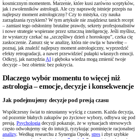
kosmicznym momentem. Marzenie, które kusi zarówno sceptyków,
jak i zwolenników astrologii. Ale czy naprawdę istnieje przepis na
najlepszy moment astrologiczny? Czy to mistyka, czy nauka
zarządzania ryzykiem? W tym artykule nie znajdziesz tanich recept
– zamiast tego odsłonimy brutalne prawdy, sekrety profesjonalistów
i nowe strategie wspierane przez sztuczną inteligencję. Jeśli myślisz,
że wystarczy czekać na „szczęśliwy dzień z horoskopu”, czeka cię
zaskoczenie. Zanurz się w analizę, która nie owija w bawełnę –
poznaj, jak znaleźć najlepszy moment astrologiczny, wyprzedzić
efekty retrogradacji, a nawet przewidzieć pułapki własnych emocji.
Odkryj, jak narzędzia
AI
i głęboka wiedza mogą zmienić twoje
decyzje – bez obietnic bez pokrycia.
Dlaczego wybór momentu to więcej niż
astrologia – emocje, decyzje i konsekwencje
Jak podejmujemy decyzje pod presją czasu
Współczesny świat to nieustanny wyścig z czasem. Każda decyzja,
od pozornie błahych zakupów po życiowe wybory, odbywa się pod
presją.
Psychologia
decyzji pokazuje, że w sytuacjach stresowych
często odwołujemy się do intuicji, ryzykując pominięcie racjonalnej
analizy
. Według researchu z Synergia Opole,
stres
i zbyt szybkie