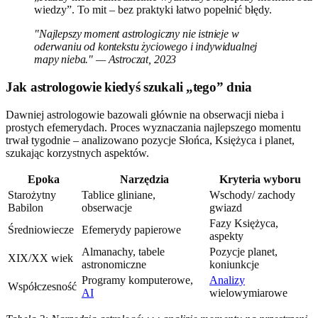
wiedzy”. To mit – bez praktyki łatwo popełnić błędy.
"Najlepszy moment astrologiczny nie istnieje w
oderwaniu od kontekstu życiowego i indywidualnej
mapy nieba." — Astroczat, 2023
Jak astrologowie kiedyś szukali „tego” dnia
Dawniej astrologowie bazowali głównie na obserwacji nieba i
prostych efemerydach. Proces wyznaczania najlepszego momentu
trwał tygodnie – analizowano pozycje Słońca, Księżyca i planet,
szukając korzystnych aspektów.
Epoka
Narzędzia
Kryteria wyboru
Starożytny
Tablice gliniane,
Wschody/ zachody
Babilon
obserwacje
gwiazd
Fazy Księżyca,
Średniowiecze
Efemerydy papierowe
aspekty
Almanachy, tabele
Pozycje planet,
XIX/XX wiek
astronomiczne
koniunkcje
Programy komputerowe,
Analizy
Współczesność
AI
wielowymiarowe