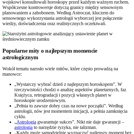
wojskowi konsultowali horoskopy przed każdym ważnym ruchem.
Współczesne kontrowersje dotyczą granicy między sensownym
planowaniem a zabobonem. Według Astroczat, kluczem do
sensownego wykorzystania astrologii wyborczej jest połączenie
wiedzy, doświadczenia oraz realistycznych oczekiwań.
Popularne mity o najlepszym momencie
astrologicznym
Wokół tematu narosło wiele mitów, które często prowadzą na
manowce:
„Wystarczy wybrać dzień z najlepszym horoskopem”. W
rzeczywistości chodzi o analizę aspektów planetarnych, faz
Księżyca, retrogradacji i pozycji własnych planet w
horoskopie urodzeniowym.
„Pełnia to zawsze dobry czas na nowe początki”. Według
astrologii, nów jest momentem inicjacji, a pełnia zamknięcia
cyklu.
„
Astrologia
gwarantuje sukces”. Nikt nie daje gwarancji –
astrologia
to narzędzie ryzyka, nie talizman.
„Każdy może samodzielnie wyznaczyć najlepszy moment bez