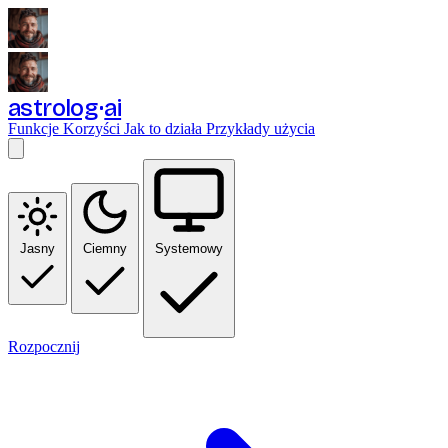
astrolog
ai
Funkcje
Korzyści
Jak to działa
Przykłady użycia
Jasny
Ciemny
Systemowy
Rozpocznij