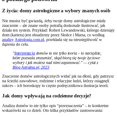
Z życia: domy astrologiczne a wybory znanych osób
Nie musisz być gwiazdą, żeby twoje domy astrologiczne miały
znaczenie – ale znane osoby potrafią doskonale ilustrować, jak
działa ten system. Przykład: Robert Lewandowski, którego dziesiąty
dom (kariera) jest obsadzony przez Słońce i Marsa, co według
analizy
Astrologia.com.pl
, przekłada się na nieustępliwość w
dążeniu do celu.
"
Interpretacja
domów to nie tylko teoria – to narzędzie,
które pozwala zrozumieć, skąd biorą się twoje życiowe
wybory i jak możesz nad nimi zapanować." — cytat z
Blog Astralna.pl, 2023
Znaczenie domów astrologicznych widać jak na dłoni, gdy patrzysz
na ścieżki zawodowe, rodzinne i relacyjne ludzi, którzy osiągnęli
sukces – ich horoskopy to często podręcznikowa ilustracja teorii.
Jak domy wpływają na codzienne decyzje?
Analiza domów to nie tylko opis “przeznaczenia” – to konkretne
wskazówki na co dzień. Oto kilka przykładów zastosowania: