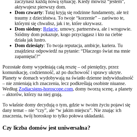
zaczynasz każdą nową sytuację. Kiedy mówisz “jestem”,
aktywujesz pierwszy dom.
Dom czwarty
: Tutaj kryją się rodzinne fundamenty, ale też
traumy z dzieciństwa. To twoje “korzenie” – zarówno te,
którymi się chwalisz, jak i te, które ukrywasz.
Dom siódmy
:
Relacje
, umowy, partnerstwa, ale i wrogowie.
Siódmy dom pokazuje, kogo przyciągasz i kto na ciebie
działa jak lustro.
Dom dziesiąty
: To twoja reputacja, ambicje, kariera. Tu
znajdziesz odpowiedź na pytanie: “Dlaczego świat ma mnie
zapamiętać?”
Pozostałe domy wypełniają całą resztę – od pieniędzy, przez
komunikację, codzienność, aż po duchowość i sprawy ukryte.
Planety w domach wydobywają na światło dzienne indywidualność
– nie zmieniają ich znaczenia, lecz podkreślają osobiste niuanse.
Według
Zodiacsigns-horoscope.com
, domy tworzą scenę, a planety
– aktorów, którzy na niej grają.
To właśnie domy decydują o tym, gdzie w twoim życiu pojawi się
dany temat – nie “czy”, ale “w jakim miejscu”. Nie znając ich
znaczenia, twój horoskop to tylko połowa układanki.
Czy liczba domów jest uniwersalna?