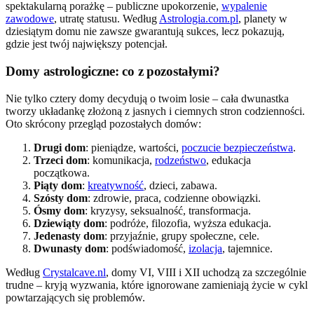
spektakularną porażkę – publiczne upokorzenie,
wypalenie
zawodowe
, utratę statusu. Według
Astrologia.com.pl
, planety w
dziesiątym domu nie zawsze gwarantują sukces, lecz pokazują,
gdzie jest twój największy potencjał.
Domy astrologiczne: co z pozostałymi?
Nie tylko cztery domy decydują o twoim losie – cała dwunastka
tworzy układankę złożoną z jasnych i ciemnych stron codzienności.
Oto skrócony przegląd pozostałych domów:
Drugi dom
: pieniądze, wartości,
poczucie bezpieczeństwa
.
Trzeci dom
: komunikacja,
rodzeństwo
, edukacja
początkowa.
Piąty dom
:
kreatywność
, dzieci, zabawa.
Szósty dom
: zdrowie, praca, codzienne obowiązki.
Ósmy dom
: kryzysy, seksualność, transformacja.
Dziewiąty dom
: podróże, filozofia, wyższa edukacja.
Jedenasty dom
: przyjaźnie, grupy społeczne, cele.
Dwunasty dom
: podświadomość,
izolacja
, tajemnice.
Według
Crystalcave.nl
, domy VI, VIII i XII uchodzą za szczególnie
trudne – kryją wyzwania, które ignorowane zamieniają życie w cykl
powtarzających się problemów.