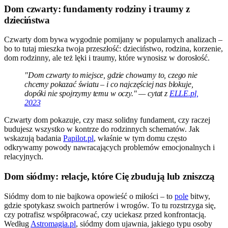
Dom czwarty: fundamenty rodziny i traumy z
dzieciństwa
Czwarty dom bywa wygodnie pomijany w popularnych analizach –
bo to tutaj mieszka twoja przeszłość: dzieciństwo, rodzina, korzenie,
dom rodzinny, ale też lęki i traumy, które wynosisz w dorosłość.
"Dom czwarty to miejsce, gdzie chowamy to, czego nie
chcemy pokazać światu – i co najczęściej nas blokuje,
dopóki nie spojrzymy temu w oczy." — cytat z
ELLE.pl,
2023
Czwarty dom pokazuje, czy masz solidny fundament, czy raczej
budujesz wszystko w kontrze do rodzinnych schematów. Jak
wskazują badania
Papilot.pl
, właśnie w tym domu często
odkrywamy powody nawracających problemów emocjonalnych i
relacyjnych.
Dom siódmy: relacje, które Cię zbudują lub zniszczą
Siódmy dom to nie bajkowa opowieść o miłości – to
pole
bitwy,
gdzie spotykasz swoich partnerów i wrogów. To tu rozstrzyga się,
czy potrafisz współpracować, czy uciekasz przed konfrontacją.
Według
Astromagia.pl
, siódmy dom ujawnia, jakiego typu osoby