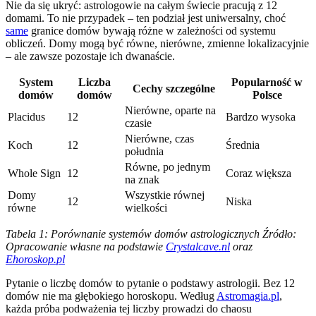
Nie da się ukryć: astrologowie na całym świecie pracują z 12
domami. To nie przypadek – ten podział jest uniwersalny, choć
same
granice domów bywają różne w zależności od systemu
obliczeń. Domy mogą być równe, nierówne, zmienne lokalizacyjnie
– ale zawsze pozostaje ich dwanaście.
System
Liczba
Popularność w
Cechy szczególne
domów
domów
Polsce
Nierówne, oparte na
Placidus
12
Bardzo wysoka
czasie
Nierówne, czas
Koch
12
Średnia
południa
Równe, po jednym
Whole Sign
12
Coraz większa
na znak
Domy
Wszystkie równej
12
Niska
równe
wielkości
Tabela 1: Porównanie systemów domów astrologicznych
Źródło:
Opracowanie własne na podstawie
Crystalcave.nl
oraz
Ehoroskop.pl
Pytanie o liczbę domów to pytanie o podstawy astrologii. Bez 12
domów nie ma głębokiego horoskopu. Według
Astromagia.pl
,
każda próba podważenia tej liczby prowadzi do chaosu