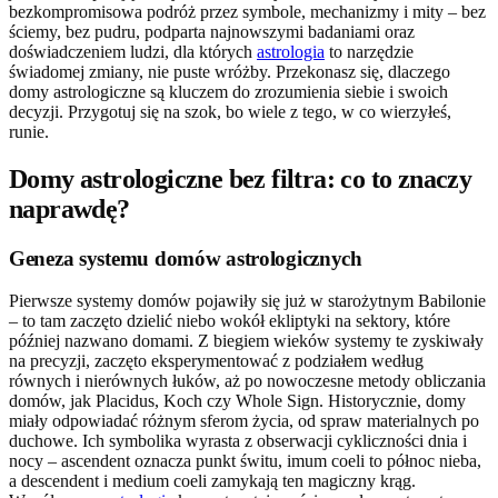
bezkompromisowa podróż przez symbole, mechanizmy i mity – bez
ściemy, bez pudru, podparta najnowszymi badaniami oraz
doświadczeniem ludzi, dla których
astrologia
to narzędzie
świadomej zmiany, nie puste wróżby. Przekonasz się, dlaczego
domy astrologiczne są kluczem do zrozumienia siebie i swoich
decyzji. Przygotuj się na szok, bo wiele z tego, w co wierzyłeś,
runie.
Domy astrologiczne bez filtra: co to znaczy
naprawdę?
Geneza systemu domów astrologicznych
Pierwsze systemy domów pojawiły się już w starożytnym Babilonie
– to tam zaczęto dzielić niebo wokół ekliptyki na sektory, które
później nazwano domami. Z biegiem wieków systemy te zyskiwały
na precyzji, zaczęto eksperymentować z podziałem według
równych i nierównych łuków, aż po nowoczesne metody obliczania
domów, jak Placidus, Koch czy Whole Sign. Historycznie, domy
miały odpowiadać różnym sferom życia, od spraw materialnych po
duchowe. Ich symbolika wyrasta z obserwacji cykliczności dnia i
nocy – ascendent oznacza punkt świtu, imum coeli to północ nieba,
a descendent i medium coeli zamykają ten magiczny krąg.