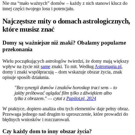
Nie ma “mało ważnych” domów – każdy z nich stanowi klucz do
innej części twojego losu i potencjału.
Najczęstsze mity o domach astrologicznych,
które musisz znać
Domy są ważniejsze niż znaki? Obalamy popularne
przekonania
Wielu początkujących astrologów twierdzi, że domy mają większy
wpływ na życie niż
same
znaki. To mit. Według
Astromagia.pl
,
domy i znaki współpracują – dom wskazuje obszar życia, znak
opisuje sposób działania.
"Bez synergii domów i znaków horoskop traci sens – to
jakby próbować oglądać film tylko z dźwiękiem albo
tylko z obrazem." — cytat z
Papilot.pl, 2024
W praktyce, dopiero analiza obu tych elementów daje pełny obraz.
Przewaga jednego nad drugim to uproszczenie, które prowadzi do
błędnych wniosków i rozczarowań.
Czy każdy dom to inny obszar życia?