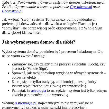
Tabela 2: Porównanie głównych systemów domów astrologicznych
Źródło: Opracowanie własne na podstawie
Crystalcave.nl
oraz
Ehoroskop.pl
Jak wybrać “swój” system? To już zależy od indywidualnych
preferencji i doświadczeń – dla wielu astrologów Placidus jest
“domyślny”, ale coraz więcej osób eksperymentuje z Whole Sign
dla większej klarowności.
Jak wybrać system domów dla siebie?
Wybór systemu domów powinien być procesem świadomym. Oto
na co warto zwrócić uwagę:
Zastanów się, czy zależy ci na precyzji (Placidus, Koch), czy
prostocie (Whole Sign).
Sprawdź, jak twój horoskop wygląda w różnych systemach –
porównaj efekty.
Kieruj się nie tylko tradycją, ale i intuicją – testuj, który
system lepiej “rezonuje” z twoją rzeczywistością.
Pamiętaj, że
astrologia
to narzędzie – system jest tylko jednym
z wielu parametrów, a nie wyrocznią.
Według
Astromagia.pl
, najważniejsze to nie zamykać się na
eksperymenty i szukać własnej ścieżki interpretacyjnej.