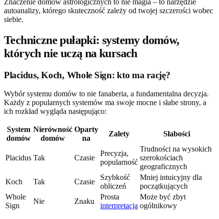
Znaczenie domów astrologicznych to nie magia – to narzędzie
autoanalizy, którego skuteczność zależy od twojej szczerości wobec
siebie.
Techniczne pułapki: systemy domów,
których nie uczą na kursach
Placidus, Koch, Whole Sign: kto ma rację?
Wybór systemu domów to nie fanaberia, a fundamentalna decyzja.
Każdy z popularnych systemów ma swoje mocne i słabe strony, a
ich rozkład wygląda następująco:
System
Nierówność
Oparty
Zalety
Słabości
domów
domów
na
Trudności na wysokich
Precyzja,
Placidus
Tak
Czasie
szerokościach
popularność
geograficznych
Szybkość
Mniej intuicyjny dla
Koch
Tak
Czasie
obliczeń
początkujących
Whole
Prosta
Może być zbyt
Nie
Znaku
Sign
interpretacja
ogólnikowy