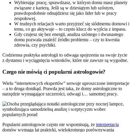
Wybierając pracę, sprawdzasz, w którym domu masz planety
związane z karierą. Jeśli są w dziesiątym lub szóstym,
prawdopodobnie odnajdziesz się jako lider lub w pracy
zespołowej.
W trudnych relacjach warto przyjrzeć się siódmemu domowi i
temu, co go aktywuje – to często klucz do wyjścia z impasu.
Gdy czujesz się bez energii, analiza szóstego i dwunastego
domu pozwala znaleźć źródło problemu – czy to kwestia
zdrowia, czy psychiki.
Codzienna praktyka astrologii to odwaga spojrzenia na swoje życie
z dystansu i wyciągnięcia wniosków, które nie zawsze są wygodne.
Czego nie mówią ci popularni astrologowie?
Wielu “internetowych ekspertów” serwuje uproszczone interpretacje
– a to droga donikąd. Prawda jest taka, że domy astrologiczne to
narzędzie wymagające szczerości, odwagi i… samotnej pracy.
Popularni astrologowie często nie wspominają, że
interpretacja
domów wymaga lat praktyki, wielokrotnego porównywania