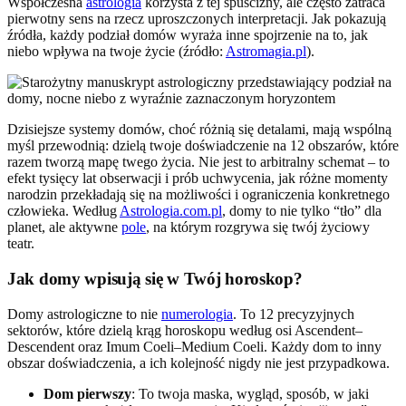
Współczesna
astrologia
korzysta z tej spuścizny, ale często zatraca
pierwotny sens na rzecz uproszczonych interpretacji. Jak pokazują
źródła, każdy podział domów wyraża inne spojrzenie na to, jak
niebo wpływa na twoje życie (źródło:
Astromagia.pl
).
Dzisiejsze systemy domów, choć różnią się detalami, mają wspólną
myśl przewodnią: dzielą twoje doświadczenie na 12 obszarów, które
razem tworzą mapę twego życia. Nie jest to arbitralny schemat – to
efekt tysięcy lat obserwacji i prób uchwycenia, jak różne momenty
narodzin przekładają się na możliwości i ograniczenia konkretnego
człowieka. Według
Astrologia.com.pl
, domy to nie tylko “tło” dla
planet, ale aktywne
pole
, na którym rozgrywa się twój życiowy
teatr.
Jak domy wpisują się w Twój horoskop?
Domy astrologiczne to nie
numerologia
. To 12 precyzyjnych
sektorów, które dzielą krąg horoskopu według osi Ascendent–
Descendent oraz Imum Coeli–Medium Coeli. Każdy dom to inny
obszar doświadczenia, a ich kolejność nigdy nie jest przypadkowa.
Dom pierwszy
: To twoja maska, wygląd, sposób, w jaki