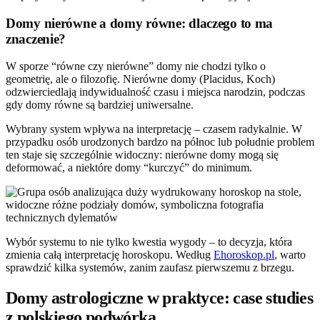
Domy nierówne a domy równe: dlaczego to ma
znaczenie?
W sporze “równe czy nierówne” domy nie chodzi tylko o
geometrię, ale o filozofię. Nierówne domy (Placidus, Koch)
odzwierciedlają indywidualność czasu i miejsca narodzin, podczas
gdy domy równe są bardziej uniwersalne.
Wybrany system wpływa na interpretację – czasem radykalnie. W
przypadku osób urodzonych bardzo na północ lub południe problem
ten staje się szczególnie widoczny: nierówne domy mogą się
deformować, a niektóre domy “kurczyć” do minimum.
Wybór systemu to nie tylko kwestia wygody – to decyzja, która
zmienia całą interpretację horoskopu. Według
Ehoroskop.pl
, warto
sprawdzić kilka systemów, zanim zaufasz pierwszemu z brzegu.
Domy astrologiczne w praktyce: case studies
z polskiego podwórka