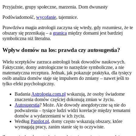
Przyjaźnie, grupy społeczne, marzenia. Dom dwunasty
Podświadomość,
wycofanie
, tajemnice.
Prawdziwa magia astrologii zaczyna się wtedy, gdy rozumiesz, że te
obszary się przenikają – a
granica
między domami jest bardziej
symboliczna niż literalna.
Wpływ domów na los: prawda czy autosugestia?
Wielu sceptyków zarzuca astrologii brak dowodów naukowych.
Faktycznie, domy astrologiczne to narzędzie symboliczne, a nie
matematyczna receptura. Jednak, jak pokazuje praktyka, dla tysięcy
osób analiza domów staje się impulsem do zmiany – nawet jeśli to
tylko efekt psychologiczny.
Badania
Astrologia.com.pl
wskazują, że osoby świadome
znaczenia domów częściej dokonują zmian w życiu.
Autosugestia
? Może. Ale dowody anegdotyczne są nie do
podważenia – tysiące ludzi widzi korelacje między tematami
domów a wydarzeniami w ich życiu.
Według
Papilot.pl
, domy często wskazują obszary, które
wymagają pracy, zanim stanie się to oczywiste.