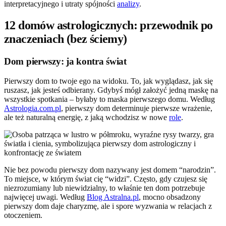
interpretacyjnego i utraty spójności
analizy
.
12 domów astrologicznych: przewodnik po
znaczeniach (bez ściemy)
Dom pierwszy: ja kontra świat
Pierwszy dom to twoje ego na widoku. To, jak wyglądasz, jak się
ruszasz, jak jesteś odbierany. Gdybyś mógł założyć jedną maskę na
wszystkie spotkania – byłaby to maska pierwszego domu. Według
Astrologia.com.pl
, pierwszy dom determinuje pierwsze wrażenie,
ale też naturalną energię, z jaką wchodzisz w nowe
role
.
Nie bez powodu pierwszy dom nazywany jest domem “narodzin”.
To miejsce, w którym świat cię “widzi”. Często, gdy czujesz się
niezrozumiany lub niewidzialny, to właśnie ten dom potrzebuje
najwięcej uwagi. Według
Blog Astralna.pl
, mocno obsadzony
pierwszy dom daje charyzmę, ale i spore wyzwania w relacjach z
otoczeniem.