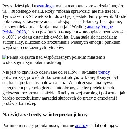
Przez dziesiątki lat
astrologia
mainstreamowa sprowadzała lunę do
tła – subtelnego detalu, który “można sprawdzić, ale nie trzeba”.
Tymczasem XXI wiek zafundował jej spektakularny powrót. Młode
pokolenia, zafascynowane astrologią na TikToku czy Instagramie,
masowo deklarują: “Moja luna to ja!” Według
analizy
Vogue
Polska, 2023
, liczba postów z hashtagiem #moonplacement wzrosła
o 160% w ciągu ostatnich dwóch lat. Luna stała się narzędziem
autoanalizy, kluczem do zrozumienia własnych emocji i punktem
wyjścia do codziennych rytuałów.
Nie jest to zjawisko oderwane od realiów – aktualne
trendy
potwierdzają powrót do korzeni astrologii, w której Księżyc był
centralną postacią rytuałów i analiz. Współczesna luna bywa
narzędziem psychologicznej autoobrony, ale też pretekstem do
głębszego rozpoznania siebie. Ruchy nowej astrologii pokazują, jak
bardzo potrzebujemy narzędzi służących do pracy z emocjami i
podświadomością.
Największe błędy w interpretacji luny
Pomimo rosnącej popularności, lunarne
analizy
nadal obfitują w