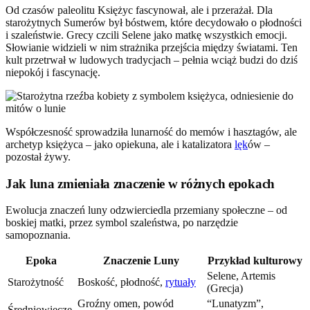
Od czasów paleolitu Księżyc fascynował, ale i przerażał. Dla
starożytnych Sumerów był bóstwem, które decydowało o płodności
i szaleństwie. Grecy czcili Selene jako matkę wszystkich emocji.
Słowianie widzieli w nim strażnika przejścia między światami. Ten
kult przetrwał w ludowych tradycjach – pełnia wciąż budzi do dziś
niepokój i fascynację.
Współczesność sprowadziła lunarność do memów i hasztagów, ale
archetyp księżyca – jako opiekuna, ale i katalizatora
lęk
ów –
pozostał żywy.
Jak luna zmieniała znaczenie w różnych epokach
Ewolucja znaczeń luny odzwierciedla przemiany społeczne – od
boskiej matki, przez symbol szaleństwa, po narzędzie
samopoznania.
Epoka
Znaczenie Luny
Przykład kulturowy
Selene, Artemis
Starożytność
Boskość, płodność,
rytuały
(Grecja)
Groźny omen, powód
“Lunatyzm”,
Średniowiecze