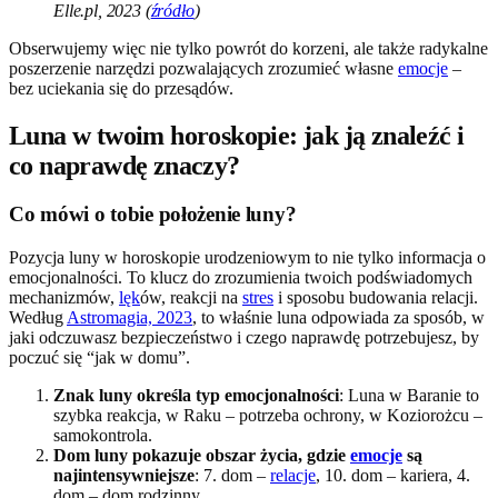
Elle.pl, 2023 (
źródło
)
Obserwujemy więc nie tylko powrót do korzeni, ale także radykalne
poszerzenie narzędzi pozwalających zrozumieć własne
emocje
–
bez uciekania się do przesądów.
Luna w twoim horoskopie: jak ją znaleźć i
co naprawdę znaczy?
Co mówi o tobie położenie luny?
Pozycja luny w horoskopie urodzeniowym to nie tylko informacja o
emocjonalności. To klucz do zrozumienia twoich podświadomych
mechanizmów,
lęk
ów, reakcji na
stres
i sposobu budowania relacji.
Według
Astromagia, 2023
, to właśnie luna odpowiada za sposób, w
jaki odczuwasz bezpieczeństwo i czego naprawdę potrzebujesz, by
poczuć się “jak w domu”.
Znak luny określa typ emocjonalności
: Luna w Baranie to
szybka reakcja, w Raku – potrzeba ochrony, w Koziorożcu –
samokontrola.
Dom luny pokazuje obszar życia, gdzie
emocje
są
najintensywniejsze
: 7. dom –
relacje
, 10. dom – kariera, 4.
dom – dom rodzinny.