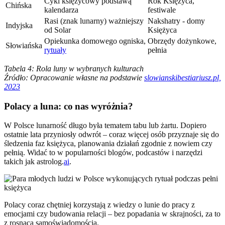
Cykl księżycowy podstawą
Rok Księżyca,
Chińska
kalendarza
festiwale
Rasi (znak lunarny) ważniejszy
Nakshatry - domy
Indyjska
od Solar
Księżyca
Opiekunka domowego ogniska,
Obrzędy dożynkowe,
Słowiańska
rytuały
pełnia
Tabela 4: Rola luny w wybranych kulturach
Źródło: Opracowanie własne na podstawie
slowianskibestiariusz.pl,
2023
Polacy a luna: co nas wyróżnia?
W Polsce lunarność długo była tematem tabu lub żartu. Dopiero
ostatnie lata przyniosły odwrót – coraz więcej osób przyznaje się do
śledzenia faz księżyca, planowania działań zgodnie z nowiem czy
pełnią. Widać to w popularności blogów, podcastów i narzędzi
takich jak astrolog.
ai
.
Polacy coraz chętniej korzystają z wiedzy o lunie do pracy z
emocjami czy budowania relacji – bez popadania w skrajności, za to
z rosnącą samoświadomością.