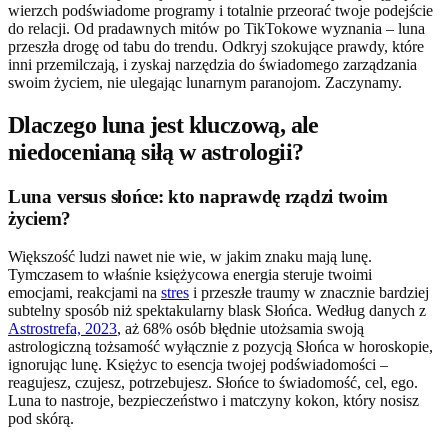
wierzch podświadome programy i totalnie przeorać twoje podejście
do relacji. Od pradawnych mitów po TikTokowe wyznania – luna
przeszła drogę od tabu do trendu. Odkryj szokujące prawdy, które
inni przemilczają, i zyskaj narzędzia do świadomego zarządzania
swoim życiem, nie ulegając lunarnym paranojom. Zaczynamy.
Dlaczego luna jest kluczową, ale
niedocenianą siłą w astrologii?
Luna versus słońce: kto naprawdę rządzi twoim
życiem?
Większość ludzi nawet nie wie, w jakim znaku mają lunę.
Tymczasem to właśnie księżycowa energia steruje twoimi
emocjami, reakcjami na
stres
i przeszłe traumy w znacznie bardziej
subtelny sposób niż spektakularny blask Słońca. Według danych z
Astrostrefa, 2023
, aż 68% osób błędnie utożsamia swoją
astrologiczną tożsamość wyłącznie z pozycją Słońca w horoskopie,
ignorując lunę. Księżyc to esencja twojej podświadomości –
reagujesz, czujesz, potrzebujesz. Słońce to świadomość, cel, ego.
Luna to nastroje, bezpieczeństwo i matczyny kokon, który nosisz
pod skórą.