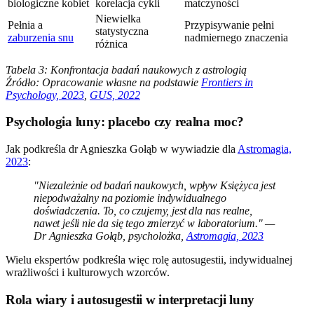
biologiczne kobiet
korelacja cykli
matczyności
Niewielka
Pełnia a
Przypisywanie pełni
statystyczna
zaburzenia snu
nadmiernego znaczenia
różnica
Tabela 3: Konfrontacja badań naukowych z astrologią
Źródło: Opracowanie własne na podstawie
Frontiers in
Psychology, 2023
,
GUS, 2022
Psychologia luny: placebo czy realna moc?
Jak podkreśla dr Agnieszka Gołąb w wywiadzie dla
Astromagia,
2023
:
"Niezależnie od badań naukowych, wpływ Księżyca jest
niepodważalny na poziomie indywidualnego
doświadczenia. To, co czujemy, jest dla nas realne,
nawet jeśli nie da się tego zmierzyć w laboratorium." —
Dr Agnieszka Gołąb, psycholożka,
Astromagia, 2023
Wielu ekspertów podkreśla więc rolę autosugestii, indywidualnej
wrażliwości i kulturowych wzorców.
Rola wiary i autosugestii w interpretacji luny