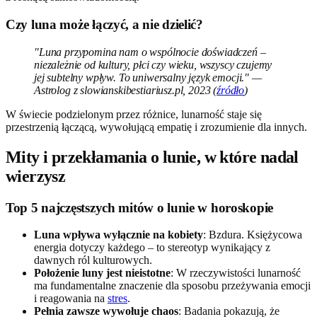
Czy luna może łączyć, a nie dzielić?
"Luna przypomina nam o wspólnocie doświadczeń –
niezależnie od kultury, płci czy wieku, wszyscy czujemy
jej subtelny wpływ. To uniwersalny język emocji." —
Astrolog z slowianskibestiariusz.pl, 2023 (
źródło
)
W świecie podzielonym przez różnice, lunarność staje się
przestrzenią łączącą, wywołującą empatię i zrozumienie dla innych.
Mity i przekłamania o lunie, w które nadal
wierzysz
Top 5 najczęstszych mitów o lunie w horoskopie
Luna wpływa wyłącznie na kobiety
: Bzdura. Księżycowa
energia dotyczy każdego – to stereotyp wynikający z
dawnych ról kulturowych.
Położenie luny jest nieistotne
: W rzeczywistości lunarność
ma fundamentalne znaczenie dla sposobu przeżywania emocji
i reagowania na
stres
.
Pełnia zawsze wywołuje chaos
: Badania pokazują, że