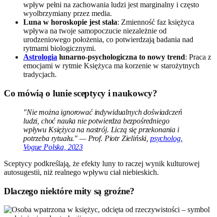
wpływ pełni na zachowania ludzi jest marginalny i często
wyolbrzymiany przez media.
Luna w horoskopie jest stała
: Zmienność faz księżyca
wpływa na twoje samopoczucie niezależnie od
urodzeniowego położenia, co potwierdzają badania nad
rytmami biologicznymi.
Astrologia
lunarno-psychologiczna to nowy trend
: Praca z
emocjami w rytmie Księżyca ma korzenie w starożytnych
tradycjach.
Co mówią o lunie sceptycy i naukowcy?
"Nie można ignorować indywidualnych doświadczeń
ludzi, choć nauka nie potwierdza bezpośredniego
wpływu Księżyca na nastrój. Liczą się przekonania i
potrzeba rytuału." — Prof. Piotr Zieliński,
psycholog
,
Vogue Polska, 2023
Sceptycy podkreślają, że efekty luny to raczej wynik kulturowej
autosugestii, niż realnego wpływu ciał niebieskich.
Dlaczego niektóre mity są groźne?