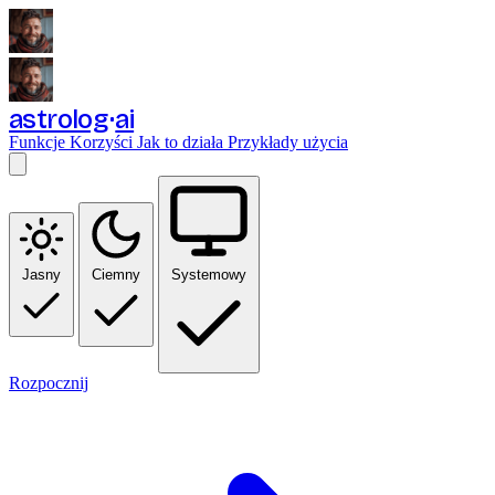
astrolog
ai
Funkcje
Korzyści
Jak to działa
Przykłady użycia
Jasny
Ciemny
Systemowy
Rozpocznij