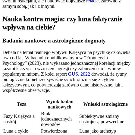
swoimi reakcjami, ale i budować dojrzalsze
relacje
, zarówno z
samym sobą, jak i z innymi.
Nauka kontra magia: czy luna faktycznie
wpływa na ciebie?
Badania naukowe a astrologiczne dogmaty
Debata na temat realnego wpływu Księżyca na psychikę człowieka
trwa od lat. W badaniu opublikowanym w “Frontiers in
Psychology” (2023), nie wykazano jednoznacznej korelacji między
fazami księżyca a wzrostem agresji czy zaburzeń snu – wbrew
popularnym mitom. Z kolei raport
GUS, 2022
dowodzi, że rytmy
biologiczne kobiet rzeczywiście synchronizują się z cyklem
księżycowym, co potwierdzają zarówno dane historyczne, jak i
współczesne obserwacje.
Wynik badań
Teza
Wnioski astrologiczne
naukowych
Brak
Fazy Księżyca a
Subiektywne zmiany
jednoznacznych
nastrój
nastroju są powszechne
dowodów
Luna a cykle
Potwierdzona
Luna jako archetyp