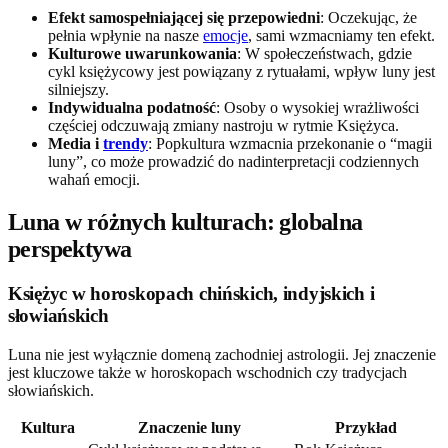
Efekt samospełniającej się przepowiedni
: Oczekując, że
pełnia wpłynie na nasze
emocje
, sami wzmacniamy ten efekt.
Kulturowe uwarunkowania
: W społeczeństwach, gdzie
cykl księżycowy jest powiązany z rytuałami, wpływ luny jest
silniejszy.
Indywidualna podatność
: Osoby o wysokiej wrażliwości
częściej odczuwają zmiany nastroju w rytmie Księżyca.
Media i
trendy
: Popkultura wzmacnia przekonanie o “magii
luny”, co może prowadzić do nadinterpretacji codziennych
wahań emocji.
Luna w różnych kulturach: globalna
perspektywa
Księżyc w horoskopach chińskich, indyjskich i
słowiańskich
Luna nie jest wyłącznie domeną zachodniej astrologii. Jej znaczenie
jest kluczowe także w horoskopach wschodnich czy tradycjach
słowiańskich.
Kultura
Znaczenie luny
Przykład