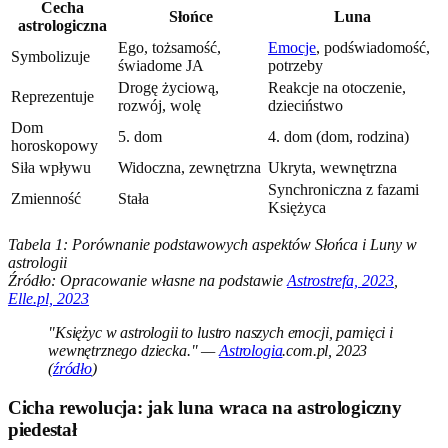
Cecha
Słońce
Luna
astrologiczna
Ego, tożsamość,
Emocje
, podświadomość,
Symbolizuje
świadome JA
potrzeby
Drogę życiową,
Reakcje na otoczenie,
Reprezentuje
rozwój, wolę
dzieciństwo
Dom
5. dom
4. dom (dom, rodzina)
horoskopowy
Siła wpływu
Widoczna, zewnętrzna
Ukryta, wewnętrzna
Synchroniczna z fazami
Zmienność
Stała
Księżyca
Tabela 1: Porównanie podstawowych aspektów Słońca i Luny w
astrologii
Źródło: Opracowanie własne na podstawie
Astrostrefa, 2023
,
Elle.pl, 2023
"Księżyc w astrologii to lustro naszych emocji, pamięci i
wewnętrznego dziecka." —
Astrologia
.com.pl, 2023
(
źródło
)
Cicha rewolucja: jak luna wraca na astrologiczny
piedestał