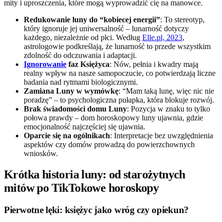
mity i uproszczenia, które mogą wyprowadzić cię na manowce.
Redukowanie luny do “kobiecej energii”
: To stereotyp,
który ignoruje jej uniwersalność – lunarność dotyczy
każdego, niezależnie od płci. Według
Elle.pl, 2023
,
astrologowie podkreślają, że lunarność to przede wszystkim
zdolność do odczuwania i adaptacji.
Ignorowanie
faz Księżyca
: Nów, pełnia i kwadry mają
realny wpływ na nasze samopoczucie, co potwierdzają liczne
badania nad rytmami biologicznymi.
Zamiana Luny w wymówkę
: “Mam taką lunę, więc nic nie
poradzę” – to psychologiczna pułapka, która blokuje rozwój.
Brak świadomości domu Luny
: Pozycja w znaku to tylko
połowa prawdy – dom horoskopowy luny ujawnia, gdzie
emocjonalność najczęściej się ujawnia.
Oparcie się na ogólnikach
: Interpretacje bez uwzględnienia
aspektów czy domów prowadzą do powierzchownych
wniosków.
Krótka historia luny: od starożytnych
mitów po TikTokowe horoskopy
Pierwotne lęki: księżyc jako wróg czy opiekun?