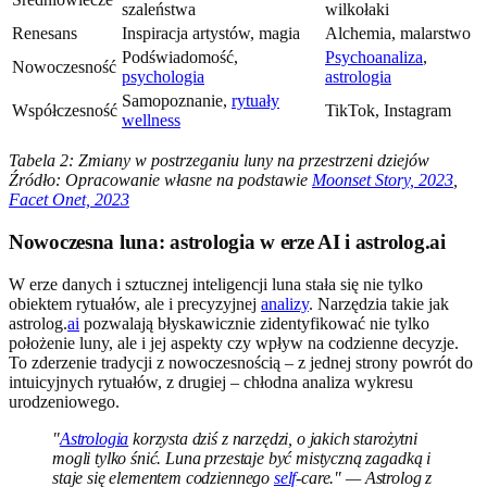
szaleństwa
wilkołaki
Renesans
Inspiracja artystów, magia
Alchemia, malarstwo
Podświadomość,
Psychoanaliza
,
Nowoczesność
psychologia
astrologia
Samopoznanie,
rytuały
Współczesność
TikTok, Instagram
wellness
Tabela 2: Zmiany w postrzeganiu luny na przestrzeni dziejów
Źródło: Opracowanie własne na podstawie
Moonset Story, 2023
,
Facet Onet, 2023
Nowoczesna luna: astrologia w erze AI i astrolog.ai
W erze danych i sztucznej inteligencji luna stała się nie tylko
obiektem rytuałów, ale i precyzyjnej
analizy
. Narzędzia takie jak
astrolog.
ai
pozwalają błyskawicznie zidentyfikować nie tylko
położenie luny, ale i jej aspekty czy wpływ na codzienne decyzje.
To zderzenie tradycji z nowoczesnością – z jednej strony powrót do
intuicyjnych rytuałów, z drugiej – chłodna analiza wykresu
urodzeniowego.
"
Astrologia
korzysta dziś z narzędzi, o jakich starożytni
mogli tylko śnić. Luna przestaje być mistyczną zagadką i
staje się elementem codziennego
self
-care." — Astrolog z