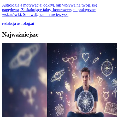
Astrologia a motywacja: odkryj, jak wpływa na twoją siłę
napędową. Zaskakujące fakty, kontrowersje i praktyczne
wskazówki. Sprawdź, zanim uwierzysz.
redakcja
astrolog.ai
Najważniejsze