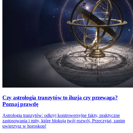
Czy astrologia tranzytów to iluzja czy przewaga?
Poznaj prawdę
Astrologia tranzytów: odkryj kontrowersyjne fakty, praktyczne
zastosowania i mity, które blokują twój rozwój. Przeczytaj, zanim
uwierzysz w horoskop!