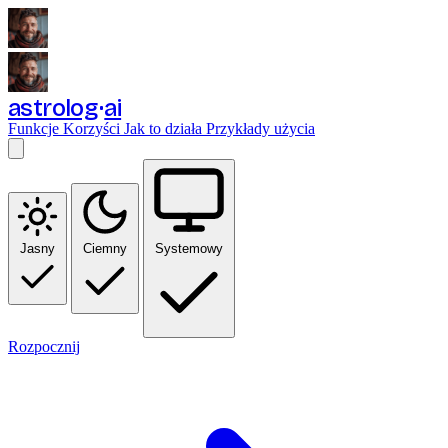
astrolog
ai
Funkcje
Korzyści
Jak to działa
Przykłady użycia
Jasny
Ciemny
Systemowy
Rozpocznij