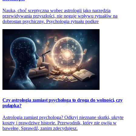
Nauka, choć sceptyczna wobec astrologii jako narzędzia
przewidywania przyszłości, nie neguje wpływu rytuałów na
dobrostan psychiczny. Psychologia rytuału podkre
Czy astrologia zamiast psychologa to droga do wolności, czy
pułapka?
Astrologia zamiast psychologa? Odkryj nieznane skutki, ukryte
koszty i prawdziwe historie. Przewodnik, który nie owija w
bawełnę. Sprawdź, zanim zdecydujesz.