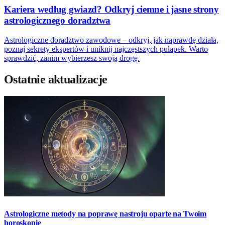
Kariera według gwiazd? Odkryj ciemne i jasne strony
astrologicznego doradztwa
Astrologiczne doradztwo zawodowe – odkryj, jak naprawdę działa,
poznaj sekrety ekspertów i uniknij najczęstszych pułapek. Warto
sprawdzić, zanim wybierzesz swoją drogę.
Ostatnie aktualizacje
Astrologiczne metody na poprawę nastroju oparte na Twoim
horoskopie