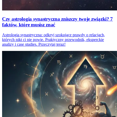
Czy astrologia synastryczna zniszczy twoje związki? 7
faktów, które musisz znać
Astrologia synastryczna: odkryj szokujące prawdy o relacjach,
których nikt ci nie powie. Praktyczny przewodnik, eksperckie
analizy i case studies. Przeczytaj teraz!