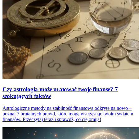
Czy astrologia może uratować twoje finanse? 7
szokujących faktów
Astrologiczne metody na stabilność finansową odkryte na nowo –
poznaj 7 brutalnych prawd, które mogą wstrząsnąć twoim światem
finansów. Przeczytaj teraz i sprawdź, co cię omija!