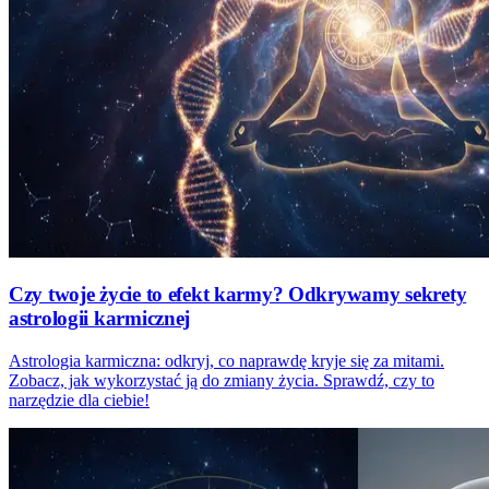
Czy twoje życie to efekt karmy? Odkrywamy sekrety
astrologii karmicznej
Astrologia karmiczna: odkryj, co naprawdę kryje się za mitami.
Zobacz, jak wykorzystać ją do zmiany życia. Sprawdź, czy to
narzędzie dla ciebie!