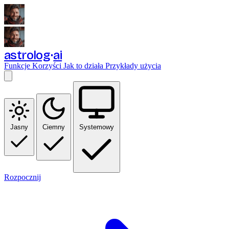
astrolog
ai
Funkcje
Korzyści
Jak to działa
Przykłady użycia
Jasny
Ciemny
Systemowy
Rozpocznij