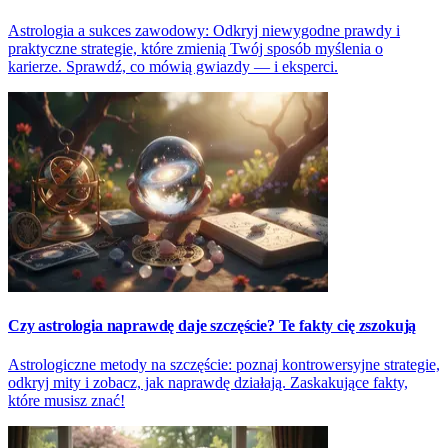
Astrologia a sukces zawodowy: Odkryj niewygodne prawdy i
praktyczne strategie, które zmienią Twój sposób myślenia o
karierze. Sprawdź, co mówią gwiazdy — i eksperci.
Czy astrologia naprawdę daje szczęście? Te fakty cię zszokują
Astrologiczne metody na szczęście: poznaj kontrowersyjne strategie,
odkryj mity i zobacz, jak naprawdę działają. Zaskakujące fakty,
które musisz znać!