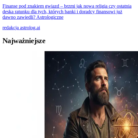
Finanse pod znakiem gwiazd – brzmi jak nowa religia czy ostatnia
deska ratunku dla tych, których banki i doradcy finansowi już
dawno zawiedli? Astrologiczne
redakcja
astrolog.ai
Najważniejsze