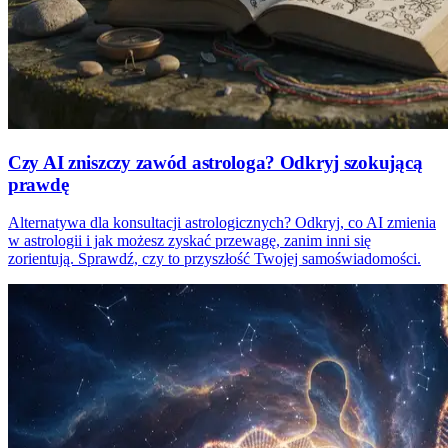
Czy AI zniszczy zawód astrologa? Odkryj szokującą
prawdę
Alternatywa dla konsultacji astrologicznych? Odkryj, co AI zmienia
w astrologii i jak możesz zyskać przewagę, zanim inni się
zorientują. Sprawdź, czy to przyszłość Twojej samoświadomości.