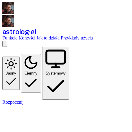
astrolog
ai
Funkcje
Korzyści
Jak to działa
Przykłady użycia
Jasny
Ciemny
Systemowy
Rozpocznij