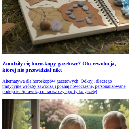
Znudziły cię horoskopy gazetowe? Oto rewolucja,
której nie przewidział nikt
Alternatywa dla horoskopów gazetowych: Odkryj, dlaczego
tradycyjne wróżby zawodzą i poznaj nowoczesne, personalizowane
podejście. Sprawdź, co tracisz czytając tylko gazetę!