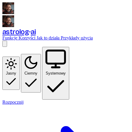
astrolog
ai
Funkcje
Korzyści
Jak to działa
Przykłady użycia
Jasny
Ciemny
Systemowy
Rozpocznij