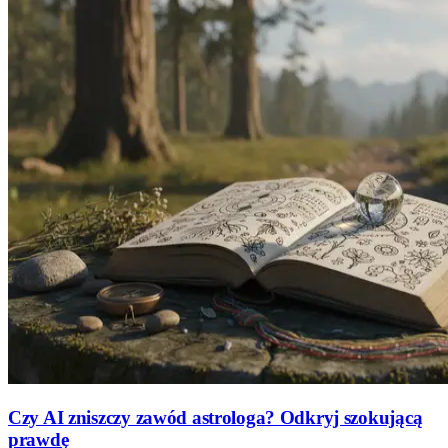
Czy AI zniszczy zawód astrologa? Odkryj szokującą
prawdę