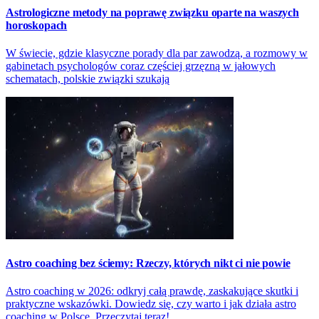
Astrologiczne metody na poprawę związku oparte na waszych
horoskopach
W świecie, gdzie klasyczne porady dla par zawodzą, a rozmowy w
gabinetach psychologów coraz częściej grzęzną w jałowych
schematach, polskie związki szukają
Astro coaching bez ściemy: Rzeczy, których nikt ci nie powie
Astro coaching w 2026: odkryj całą prawdę, zaskakujące skutki i
praktyczne wskazówki. Dowiedz się, czy warto i jak działa astro
coaching w Polsce. Przeczytaj teraz!