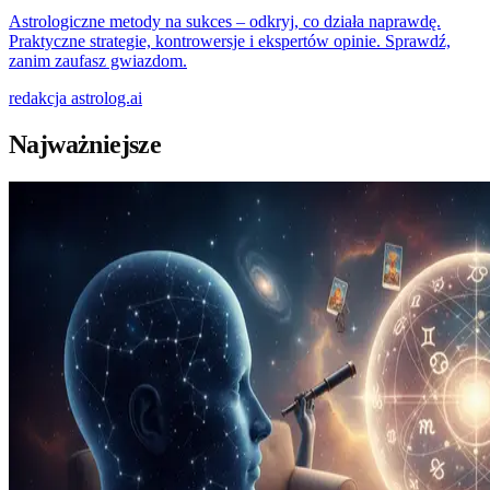
Astrologiczne metody na sukces – odkryj, co działa naprawdę.
Praktyczne strategie, kontrowersje i ekspertów opinie. Sprawdź,
zanim zaufasz gwiazdom.
redakcja
astrolog.ai
Najważniejsze