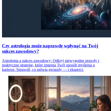
Czy astrologia może naprawdę wpłynąć na Twój
sukces zawodowy?
Astrologia a sukces zawodowy: Odkryj niewygodne prawdy i
praktyczne strategie, które zmienią Twój sposób myślenia o
karierze. Sprawdź, co mówią gwiazdy — i eksperci.